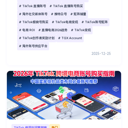
# TikTok 直播账号
# TikTok 直播账号购买
# 海外社交媒体账号
# 推特白号
# 矩阵铺量
# TikTok橱窗号购买
# TikTok电商变现
# TikTok账号矩阵
# 电商 ROI
# 直播电商2026趋势
# TikTok变现
# TikTok创作者奖励计划
# TGX Account
# 海外账号供应平台
2025-12-25
TikTok 使用与运营指南
热门