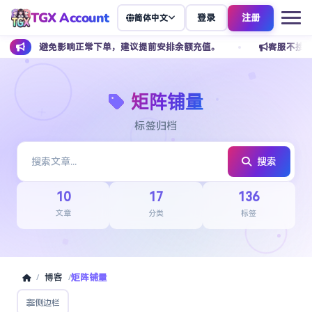
TGX Account
登录
注册
简体中文
为避免影响正常下单，建议提前安排余额充值。
客服不接受任何私下转
矩阵铺量
标签归档
搜索
10
17
136
文章
分类
标签
博客
矩阵铺量
/
/
侧边栏