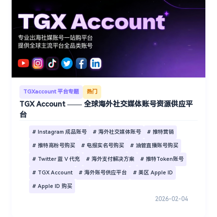
TGXaccount 平台专题
热门
TGX Account —— 全球海外社交媒体账号资源供应平
台
# Instagram 成品账号
# 海外社交媒体账号
# 推特营销
# 推特高粉号购买
# 电报实名号购买
# 油管直播账号购买
# Twitter 蓝 V 代充
# 海外支付解决方案
# 推特Token账号
# TGX Account
# 海外账号供应平台
# 美区 Apple ID
# Apple ID 购买
2026-02-04