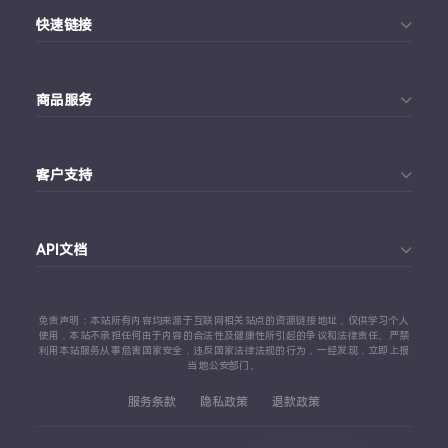
快速链接
首页
商品服务
个人中心
Telegram账号购买
订单查询
客户支持
Twitter账号购买
代理对接文档
Telegram 客服
Facebook账号购买
API文档
常见问题
Instagram账号购买
API 接口文档
免责声明：本站所有内容均来源于互联网相关站点的资源链接地址，仅供学习个人
TikTok账号购买
使用，本站不承担任何由于内容的合法性及健康性所引起的争议和法律责任。严禁
利用本站服务从事危害国家安全，违反国家法律法规的行为，一经发现，立即上报
代理对接文档
当地公安部门。
查看更多平台
服务条款
隐私政策
退款政策