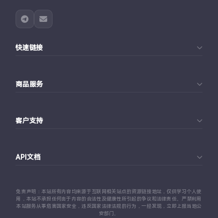
快速链接
首页
商品服务
个人中心
Telegram账号购买
订单查询
客户支持
Twitter账号购买
代理对接文档
Telegram 客服
Facebook账号购买
API文档
常见问题
Instagram账号购买
API 接口文档
免责声明：本站所有内容均来源于互联网相关站点的资源链接地址，仅供学习个人使
TikTok账号购买
用，本站不承担任何由于内容的合法性及健康性所引起的争议和法律责任。严禁利用
本站服务从事危害国家安全，违反国家法律法规的行为，一经发现，立即上报当地公
代理对接文档
安部门。