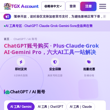
TGX Account
登录
注册
简体中文
期间暂停开放，该时段仅支持加密货币支付，为避免影响正常下单，建议提前安排余
AI 工具专区 · ChatGPT·Claude·Grok·Gemini·Sora全品类在售
首页
›
ChatGPT / AI 账号
ChatGPT账号购买 · Plus·Claude·Grok
AI·Gemini Pro，六大AI工具一站解决
即时发货
安全保障
批量优惠
5分钟内到账
真实号码注册
阶梯价格
ChatGPT / AI 账号
Al 工具/ Gemini
AI 工具｜ChatGPT
Al 工具｜Claude