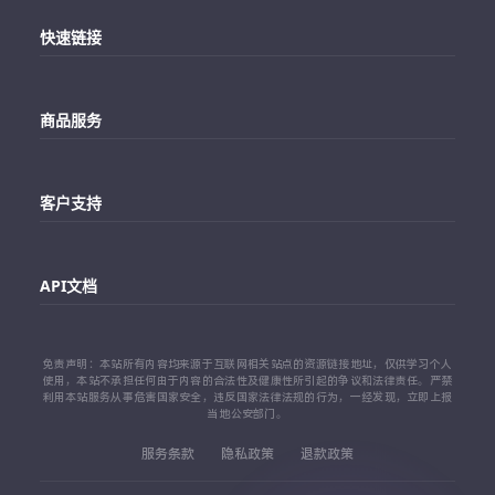
快速链接
主站
商品服务
个人中心
Telegram账号购买
订单查询
客户支持
Twitter账号购买
代理对接文档
Telegram 客服
Facebook账号购买
API文档
常见问题
Instagram账号购买
API 接口文档
免责声明：本站所有内容均来源于互联网相关站点的资源链接地址，仅供学习个人
TikTok账号购买
使用，本站不承担任何由于内容的合法性及健康性所引起的争议和法律责任。严禁
利用本站服务从事危害国家安全，违反国家法律法规的行为，一经发现，立即上报
代理对接文档
当地公安部门。
查看更多平台
服务条款
隐私政策
退款政策