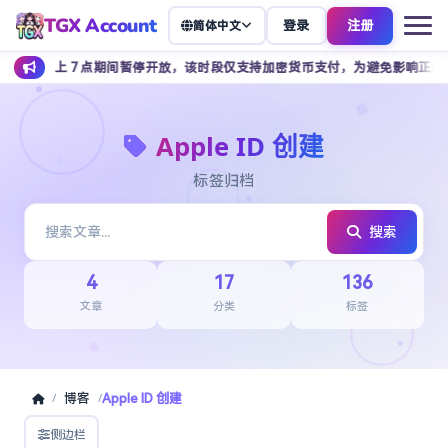
TGX Account
登录
注册
简体中文
点至早上 7 点期间暂停开放，该时段仅支持加密货币支付，为避免影响正常下单
Apple ID 创建
标签归档
搜索
4
17
136
文章
分类
标签
博客
Apple ID 创建
/
/
侧边栏