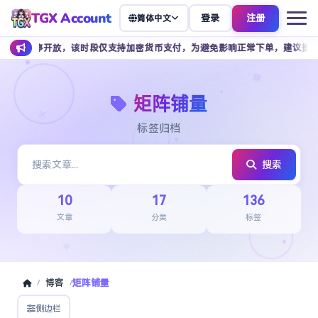
TGX Account
登录
注册
简体中文
暂停开放，该时段仅支持加密货币支付，为避免影响正常下单，建议提前安排余额充
矩阵铺量
标签归档
搜索
10
17
136
文章
分类
标签
博客
矩阵铺量
/
/
侧边栏