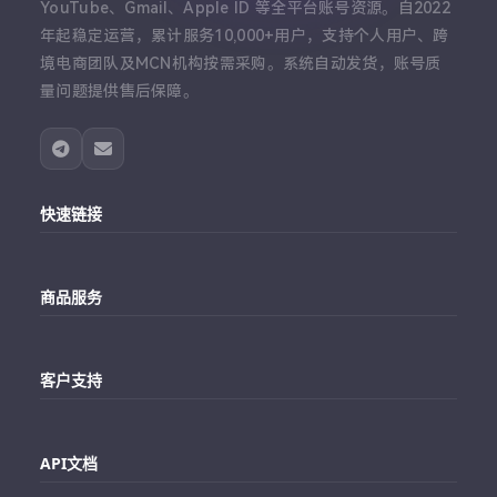
YouTube、Gmail、Apple ID 等全平台账号资源。自2022
年起稳定运营，累计服务10,000+用户，支持个人用户、跨
境电商团队及MCN机构按需采购。系统自动发货，账号质
量问题提供售后保障。
快速链接
主站
商品服务
个人中心
Telegram账号购买
订单查询
客户支持
Twitter账号购买
代理对接文档
Telegram 客服
Facebook账号购买
API文档
常见问题