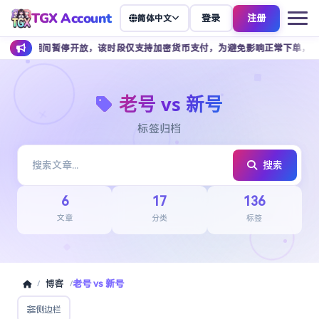
TGX Account
登录
注册
简体中文
 点期间暂停开放，该时段仅支持加密货币支付，为避免影响正常下单，建议提前安
老号 vs 新号
标签归档
搜索
6
17
136
文章
分类
标签
博客
老号 vs 新号
/
/
侧边栏