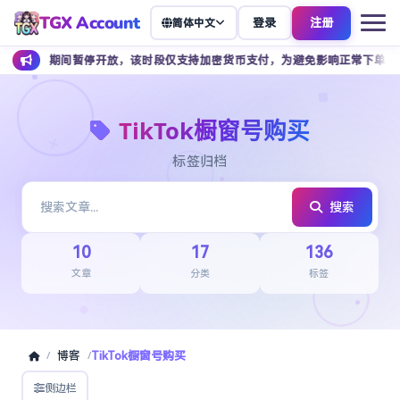
TGX Account
登录
注册
简体中文
 点期间暂停开放，该时段仅支持加密货币支付，为避免影响正常下单，建议提前
TikTok橱窗号购买
标签归档
搜索
10
17
136
文章
分类
标签
博客
TikTok橱窗号购买
/
/
侧边栏