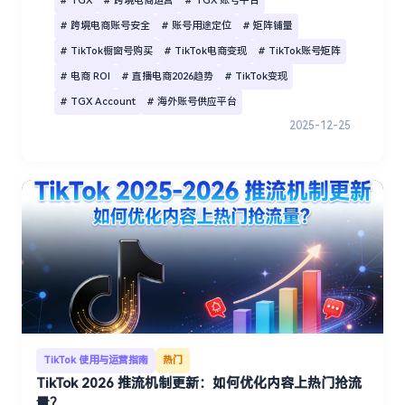
# TGX
# 跨境电商运营
# TGX 账号平台
# 跨境电商账号安全
# 账号用途定位
# 矩阵铺量
# TikTok橱窗号购买
# TikTok电商变现
# TikTok账号矩阵
# 电商 ROI
# 直播电商2026趋势
# TikTok变现
# TGX Account
# 海外账号供应平台
2025-12-25
TikTok 使用与运营指南
热门
TikTok 2026 推流机制更新：如何优化内容上热门抢流
量？