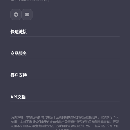
快速链接
主站
商品服务
个人中心
Telegram账号购买
订单查询
客户支持
Twitter账号购买
代理对接文档
Telegram 客服
Facebook账号购买
API文档
常见问题
Instagram账号购买
API 接口文档
免责声明：本站所有内容均来源于互联网相关站点的资源链接地址，仅供学习个人
TikTok账号购买
使用，本站不承担任何由于内容的合法性及健康性所引起的争议和法律责任。严禁
利用本站服务从事危害国家安全，违反国家法律法规的行为，一经发现，立即上报
代理对接文档