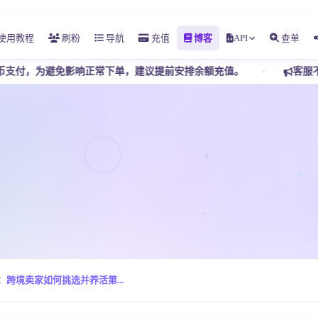
使用教程
刷粉
导航
充值
博客
API
查单
响正常下单，建议提前安排余额充值。
客服不接受任何私下转账，
步：跨境卖家如何挑选并养活第...