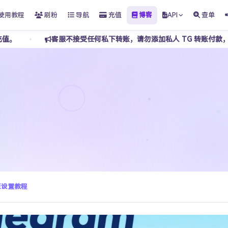
使用教程
刷粉
导航
充值
博客
API
查单
客服不接受任何私下转账，请勿添加私人 TG 转账付款，谨防骗子冒
验证设置教程