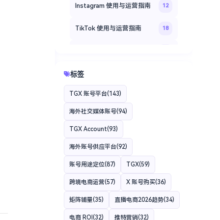
Instagram 使用与运营指南
12
TikTok 使用与运营指南
18
Facebook 社交媒体运营指南
20
TGXaccount 海外账号登录
标签
14
教程
TGX 账号平台
(143)
TGXaccount 平台专题
35
海外社交媒体账号
(94)
TGXaccount 账号使用指南
12
TGX Account
(93)
海外账号供应平台
(92)
账号用途定位
(87)
TGX
(59)
跨境电商运营
(57)
X 账号购买
(36)
矩阵铺量
(35)
直播电商2026趋势
(34)
电商 ROI
(32)
推特营销
(32)