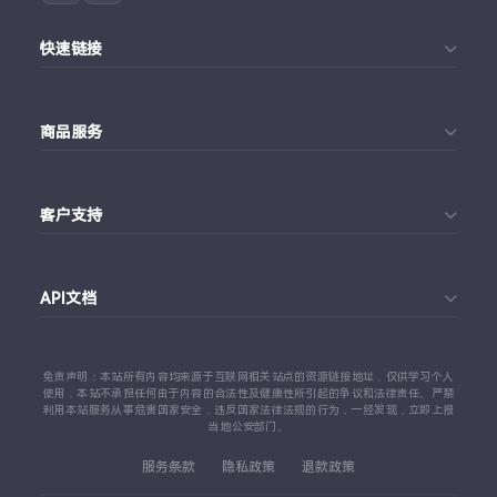
快速链接
首页
商品服务
个人中心
Telegram账号购买
订单查询
客户支持
Twitter账号购买
代理对接文档
Telegram 客服
Facebook账号购买
API文档
常见问题
Instagram账号购买
API 接口文档
免责声明：本站所有内容均来源于互联网相关站点的资源链接地址，仅供学习个人
TikTok账号购买
使用，本站不承担任何由于内容的合法性及健康性所引起的争议和法律责任。严禁
利用本站服务从事危害国家安全，违反国家法律法规的行为，一经发现，立即上报
代理对接文档
当地公安部门。
查看更多平台
服务条款
隐私政策
退款政策