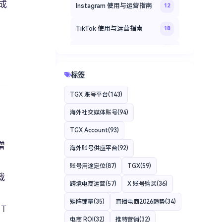
成
Instagram 使用与运营指南
12
TikTok 使用与运营指南
18
Facebook 社交媒体运营指南
20
TGXaccount 海外账号登录
标签
14
教程
TGX 账号平台
(143)
TGXaccount 平台专题
35
海外社交媒体账号
(94)
TGXaccount 账号使用指南
12
TGX Account
(93)
增
海外账号供应平台
(92)
账号用途定位
(87)
TGX
(59)
载
跨境电商运营
(57)
X 账号购买
(36)
矩阵铺量
(35)
直播电商2026趋势
(34)
T
电商 ROI
(32)
推特营销
(32)