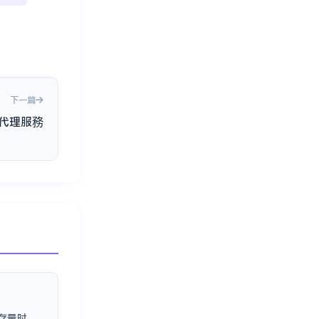
推特Token账号
(8)
推特白号
(8)
Twitter 蓝 V 代充
(8)
电报号批发
(8)
Instagram 高粉账号
(8)
AI工具
(7)
谷歌账号教程
(7)
Google 登录
(7)
下一篇
TikTok创作者奖励计划
(7)
球代理服務
油管直播号批发
(7)
电报广告号
(7)
电报实名号购买
(7)
Telegram 注册教程
(7)
电报频道运营
(7)
AI 效率工具
(6)
Twitter 蓝 V 快速续费
(6)
电报账号批量购买服务
(6)
Telegram 注册技巧与常见解决方案
(6)
割存量时，