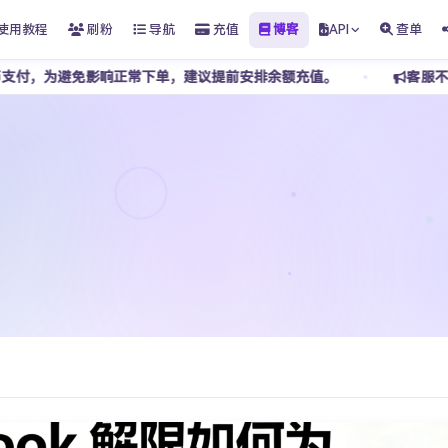
使用教程
刷粉
导航
充值
博客
API
查单
响正常下单，建议提前安排余额充值。
客服不接受任何私下转账