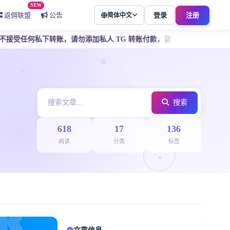
NEW
返佣联盟
公告
登录
注册
简体中文
请勿添加私人 TG 转账付款，谨防骗子冒充客服，所有操作请通过官方
搜索
618
17
136
阅读
分类
标签
文章信息