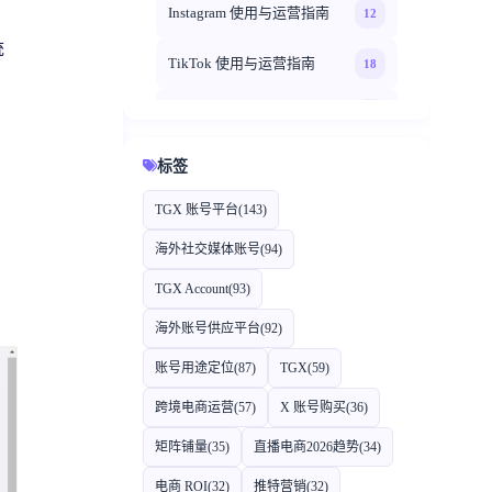
Instagram 使用与运营指南
12
统
TikTok 使用与运营指南
18
Facebook 社交媒体运营指南
20
TGXaccount 海外账号登录教
标签
14
程
TGX 账号平台
(143)
TGXaccount 平台专题
35
海外社交媒体账号
(94)
TGXaccount 账号使用指南
TGX Account
(93)
12
。
海外账号供应平台
(92)
账号用途定位
(87)
TGX
(59)
跨境电商运营
(57)
X 账号购买
(36)
矩阵铺量
(35)
直播电商2026趋势
(34)
电商 ROI
(32)
推特营销
(32)