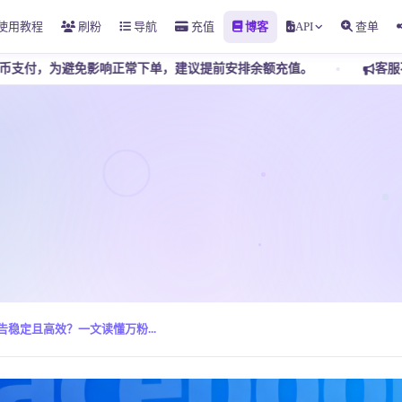
使用教程
刷粉
导航
充值
博客
API
查单
响正常下单，建议提前安排余额充值。
客服不接受任何私下转账，
广告稳定且高效？一文读懂万粉...