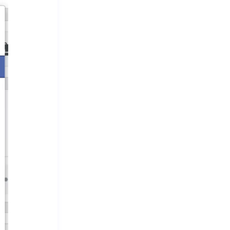
Telegram 广告投放
(11)
TikTok 直播账号购买
(11)
TikTok橱窗号购买
(10)
Telegram频道搜索
(10)
Instagram 多账号管理
(10)
TikTok变现
(9)
海外支付解决方案
(9)
TikTok 直播账号
(9)
TikTok注册
(9)
老号的作用
(9)
Gmail 登录
(8)
推特Token账号
(8)
推特白号
(8)
Twitter 蓝 V 代充
(8)
电报号批发
(8)
Instagram 高粉账号
(8)
AI工具
(7)
谷歌账号教程
(7)
Google 登录
(7)