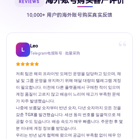
海外账号购买客户评价
REVIEWS
10,000+ 用户的海外账号购买真实反馈
“
Leo
Sarah
Kevin
Mike
Amy
Daniel
Jason
Wing
Richard
L
Telegram电报账号 · 批量采购
Twitter推特高粉号 · Web3项目推广
TikTok账号 · 跨境电商矩阵运营
Facebook广告账号 · 跨境广告投放
Instagram账号 · 品牌海外推广
Gmail账号 · Apple ID · AI工具账号
YouTube账号 · 内容变现
Telegram Premium代充 · 个人用户
海外账号批发 · MCN机构
저희 팀은 해외 프라이빗 도메인 운영을 담당하고 있으며, 채
널 및 그룹 운영을 유지하기 위해 매달 대량의 텔레그램 계정
이 필요합니다. 이전에 다른 플랫폼에서 구매한 적이 있으며
계정 품질이 고르지 않고 배송이 느리며 재고가 부족한 문제
가 자주 발생했습니다.
나중에 보름달 숫자부터 반년 숫자, 다년 숫자까지 모든 것을
갖춘 TGX를 발견했습니다. 세션 동의 번호를 일괄적으로 제
공할 수도 있습니다. 배송 속도가 매우 빠릅니다. 주문한 후 몇
분 이내에 계정 정보를 받았습니다.
우리는 반년 넘게 협력해 왔으며 공급이 부족함 없이 매우 안