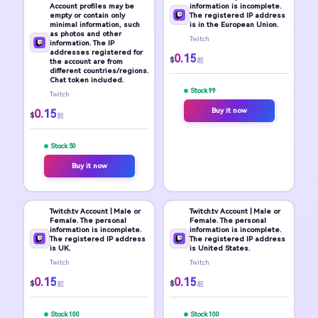
Account profiles may be
information is incomplete.
empty or contain only
The registered IP address
minimal information, such
is in the European Union.
as photos and other
Twitch
information. The IP
addresses registered for
0.15
$
起
the account are from
different countries/regions.
Chat token included.
Stock 99
Twitch
Buy it now
0.15
$
起
Stock 50
Buy it now
Twitch.tv Account | Male or
Twitch.tv Account | Male or
Female. The personal
Female. The personal
information is incomplete.
information is incomplete.
The registered IP address
The registered IP address
is UK.
is United States.
Twitch
Twitch
0.15
0.15
$
$
起
起
Stock 100
Stock 100