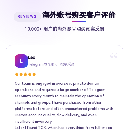
海外账号购买客户评价
REVIEWS
10,000+ 用户的海外账号购买真实反馈
“
Leo
Sarah
Kevin
Mike
Amy
Daniel
Jason
Wing
Richard
L
Telegram电报账号 · 批量采购
Twitter推特高粉号 · Web3项目推广
TikTok账号 · 跨境电商矩阵运营
Facebook广告账号 · 跨境广告投放
Instagram账号 · 品牌海外推广
Gmail账号 · Apple ID · AI工具账号
YouTube账号 · 内容变现
Telegram Premium代充 · 个人用户
海外账号批发 · MCN机构
Our team is engaged in overseas private domain
operations and requires a large number of Telegram
accounts every month to maintain the operation of
channels and groups. I have purchased from other
platforms before and often encountered problems with
uneven account quality, slow delivery, and even
insufficient inventory.
Later I found TGX, which has everything from full-moon