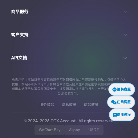
首页
商品服务
个人中心
Telegram账号购买
订单查询
客户支持
Twitter账号购买
代理对接文档
Telegram 客服
Facebook账号购买
API文档
常见问题
Instagram账号购买
API 接口文档
免责声明：本站所有内容均来源于互联网相关站点的资源链接地址，仅供学习个人
TikTok账号购买
使用，本站不承担任何由于内容的合法性及健康性所引起的争议和法律责任。严禁
利用本站服务从事危害国家安全，违反国家法律法规的行为，一经发现，立即上报
跳转客服
代理对接文档
当地公安部门。
查看更多平台
在线客服
服务条款
隐私政策
退款政策
使用教程
© 2024-2026 TGX Account . All rights reserved.
WeChat Pay
Alipay
USDT