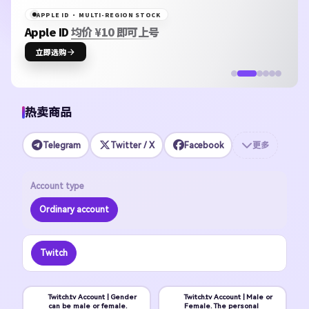
APPLE ID · MULTI-REGION STOCK
Apple ID
均价 ¥10 即可上号
立即选购
热卖商品
Telegram
Twitter / X
Facebook
更多
Account type
Ordinary account
Twitch
Twitch.tv Account | Gender
Twitch.tv Account | Male or
can be male or female.
Female. The personal