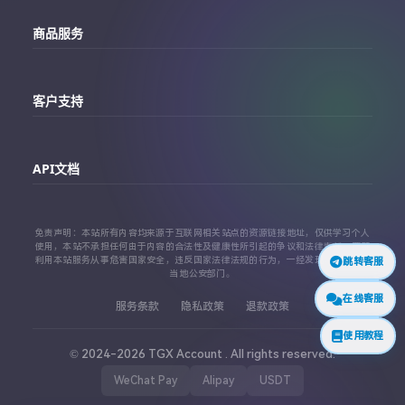
主站
商品服务
个人中心
Telegram账号购买
订单查询
客户支持
Twitter账号购买
代理对接文档
Telegram 客服
Facebook账号购买
API文档
常见问题
Instagram账号购买
API 接口文档
免责声明：本站所有内容均来源于互联网相关站点的资源链接地址，仅供学习个人
TikTok账号购买
使用，本站不承担任何由于内容的合法性及健康性所引起的争议和法律责任。严禁
利用本站服务从事危害国家安全，违反国家法律法规的行为，一经发现，立即上报
跳转客服
代理对接文档
当地公安部门。
查看更多平台
在线客服
服务条款
隐私政策
退款政策
使用教程
© 2024-2026 TGX Account . All rights reserved.
WeChat Pay
Alipay
USDT