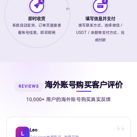
即时收货
填写信息并支付
系统自动发货，订单页直接查
填写联系方式，选择微信 /
看账号信息，即买即用
USDT / 余额等支付方式，完
成付款
海外账号购买客户评价
REVIEWS
10,000+ 用户的海外账号购买真实反馈
“
Leo
Sarah
Kevin
Mike
Amy
Daniel
Jason
Wing
Richard
L