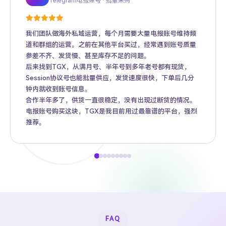
Telegram电报账号 · 批量采购
Twitter推特高粉号 · Web3项目推广
TikTok账号 · 跨境电商矩阵运营
Facebook广告账号 · 跨境广告投放
Instagram账号 · 品牌海外推广
Gmail账号 · Apple ID · AI工具账号
YouTube账号 · 内容变现
Telegram Premium代充 · 个人用户
海外账号批发 · MCN机构
我们团队做海外私域运营，每个月需要大量电报账号维持频
道和群组的运营。之前在其他平台买过，经常遇到账号质量
参差不齐、发货慢、甚至库存不足的问题。
后来找到TGX，从满月号、半年号到多年老号都有现货，
Session协议号也能批量供应，发货速度很快，下单后几分
钟内就收到账号信息。
合作半年多了，供货一直很稳定，没有出现过断货的情况。
电报账号购买这块，TGX是我目前用过最靠谱的平台，强烈
推荐。
FAQ