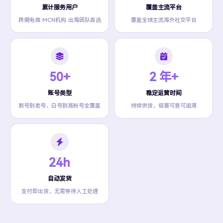
累计服务用户
覆盖主流平台
跨境电商·MCN机构·出海团队首选
覆盖全球主流海外社交平台
50+
2 年+
账号类型
稳定运营时间
新号到老号，白号到高粉号全覆盖
持续供货，信誉可查可追溯
24h
自动发货
支付即出货，无需等待人工处理