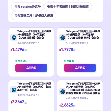
电报 session协议号
电报十年老频道｜加密万粉频道
电报营销工具｜炒群拉人采集
Telegram[飞机号]🇺🇸+1美国
Telegram[飞机号]🇺🇸+1美国
API接码登录（30天左右）
API接码登录（30天左右）
【iOS真机注册】👍👍👍
【iOS真机注册-精养】👍👍👍
电报稳定热卖促销号🔥
电报稳定热卖促销号🔥
1.4796
1.7778
$
$
起
起
库存 754
库存 33
立即购买
立即购买
Telegram[飞机号]🇺🇸+1美国
Telegram[飞机号]🇨🇦+1加拿
API接码登录（180天+）【iOS
大 API接码登录（180天+）
真机注册】👍👍👍
【iOS真机注册】👍👍👍IP垃圾
的会登陆频繁 小白别买 没售后
电报稳定热卖促销号🔥
电报稳定热卖促销号🔥
2.3642
$
起
2.6625
$
起