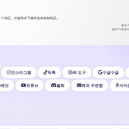
区等多个地区，价格同步下调并支持自助购买。
평균 
일부 다운로드
인스타그램
틱톡
AI 도구
구글구글
레딧
유튜브
불화
해외 우편함
아마