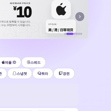
X P
AVERAGE PRICE
10
X /
¥
正规 i
가격으로 등록할 수 있습니다.
APPLE ID
¥12
STOCK
 수는 10엔부터 시작됩니다.
美 / 港 / 日等现货
立即
애플 ID
스레드
존
스냅챗
쿼라
경련