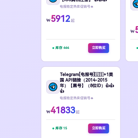
电报稳定热卖促销号🔥
5912
₩
起
₩
库存 444
立即购买
Telegram[电报号]🇺🇸+1美
国 API链接（2014-2015
年）【黑号】（8位ID）👍👍
👍
电报稳定热卖促销号🔥
41833
₩
起
库存 15
立即购买