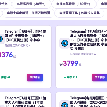
星代充
电报满月号（30天+）
电报半年账号（180天+）
电报
电报十年老频道｜加密万粉频道
电报营销工具｜炒群拉人采集
Telegram[飞机号]🇺🇸+1美
Telegram[飞机号]🇨🇦
国 API接码登录（180天+）
拿大 API接码登录（180
【iOS真机注册】👍👍👍
+）【iOS真机注册】👍👍
IP垃圾的会登陆频繁 小
电报稳定热卖促销号🔥
买 没售后
3376
电报稳定热卖促销号🔥
起
3799
₩
起
库存 49
立即购买
库存 117
立即购买
Telegram[飞机号]🇨🇦+1加
Telegram[电报号]🇺🇸
拿大 API接码登录（1年以
国 API链接（2020-2023
上）【iOS真机注册】 👍👍
年）【黑号】👍👍👍