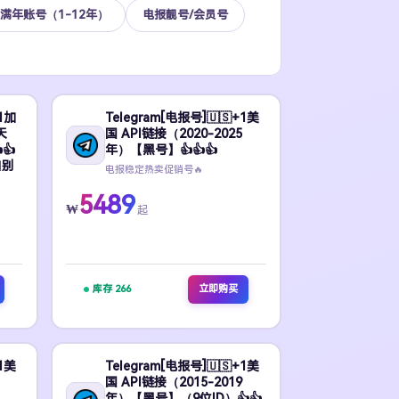
满年账号（1-12年）
电报靓号/会员号
+1加
Telegram[电报号]🇺🇸+1美
天
国 API链接（2020-2025
👍
年）【黑号】👍👍👍
白别
电报稳定热卖促销号🔥
5489
₩
起
库存 266
立即购买
+1美
Telegram[电报号]🇺🇸+1美
国 API链接（2015-2019
年）【黑号】（9位ID）👍👍