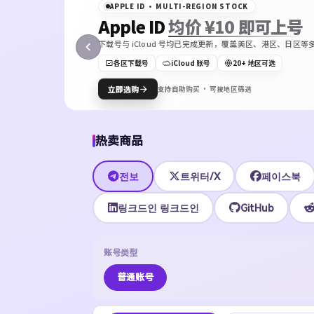
APPLE ID · MULTI-REGION STOCK
Apple ID
均价 ¥10 即可上号
下载号与 iCloud 号均已完成更新，覆盖美区、港区、日
ON
各区下载号
iCloud 账号
20+ 地区可选
Bot
立即选购
支持自助购买 · 可按地区筛选
热卖商品
전보
트위터/X
페이스북
링크드인 링크드인
GitHub
账号类型
普通账号