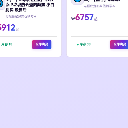
👍IP垃圾的会登陆频繁 小白
电报稳定热卖促销号🔥
别买 没售后
6757
电报稳定热卖促销号🔥
₩
起
5912
起
库存 18
立即购买
库存 38
立即购买