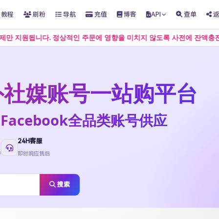
教程
刷粉
导航
充值
博客
API
查单
상적인 주문에 영향을 미치지 않도록 사전에 잔액충전을 준비하는 것이 좋
t海外社媒账号一站购平台
ktok·Facebook全品类账号供应
24H客服
待
即时响应售后
搜索