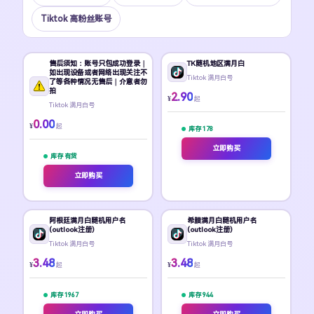
Tiktok 高粉丝账号
售后须知：账号只包成功登录｜
TK随机地区满月白
如出现设备或者网络出现关注不
Tiktok 满月白号
了等各种情况无售后｜介意者勿
拍
2.90
¥
起
Tiktok 满月白号
0.00
¥
起
库存 178
立即购买
库存 有货
立即购买
阿根廷满月白随机用户名
希腊满月白随机用户名
(outlook注册)
(outlook注册)
Tiktok 满月白号
Tiktok 满月白号
3.48
3.48
¥
¥
起
起
库存 1967
库存 944