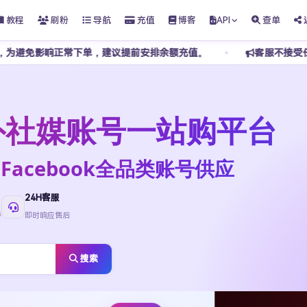
教程
刷粉
导航
充值
博客
API
查单
常下单，建议提前安排余额充值。
客服不接受任何私下转账，请
t海外社媒账号一站购平台
ktok·Facebook全品类账号供应
24H客服
待
即时响应售后
搜索