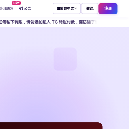
NEW
返佣联盟
公告
登录
注册
简体中文
勿添加私人 TG 转账付款，谨防骗子冒充客服，所有操作请通过官方平台