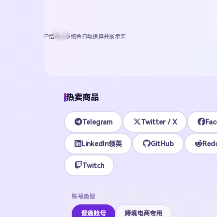
SESSION PROTOCOL · BOT DELIVERY
Session 电报协议号
24H 自
机器人全天自动接单与发货，协议号覆盖全球 90+ 国家和地区，支持
D
24H
机器人自助
90+
地区覆盖
Session / Tdata / 
前往自助下单
不限数量 · 下单即时到账
热卖商品
Telegram
Twitter / X
Fac
LinkedIn领英
GitHub
Redd
Twitch
账号类型
普通账号
跨境电商专用