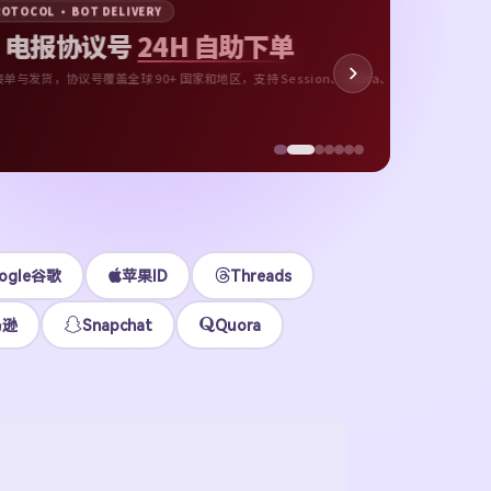
APP
AUTOMATED ORDER
24H
App
下载号与
SESSION
无需等待客服
各区
BOT
机器人自动发货
@tgxaccountcomBot
立即
ogle谷歌
苹果ID
Threads
马逊
Snapchat
Quora