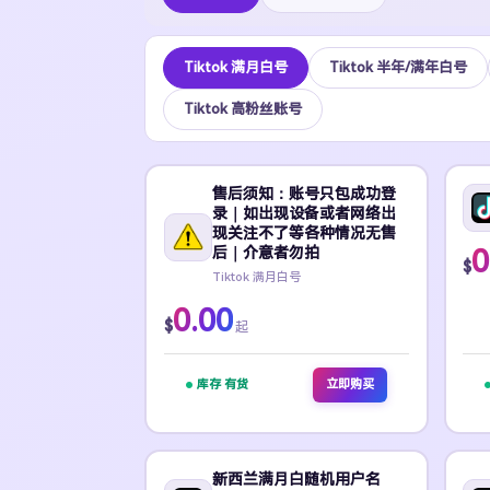
Tiktok 满月白号
Tiktok 半年/满年白号
Tiktok 高粉丝账号
售后须知：账号只包成功登
录｜如出现设备或者网络出
现关注不了等各种情况无售
后｜介意者勿拍
0
$
Tiktok 满月白号
0.00
$
起
库存 有货
立即购买
新西兰满月白随机用户名