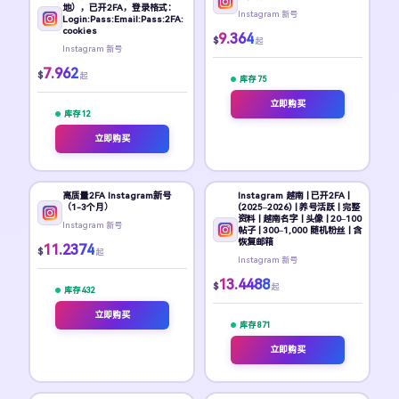
地），已开2FA，登录格式：
Instagram 新号
Login:Pass:Email:Pass:2FA:
cookies
9.364
$
起
Instagram 新号
7.962
$
起
库存 75
立即购买
库存 12
立即购买
高质量2FA Instagram新号
Instagram 越南 | 已开2FA |
（1-3个月）
(2025–2026) | 养号活跃 | 完整
资料 | 越南名字 | 头像 | 20–100
Instagram 新号
帖子 | 300–1,000 随机粉丝 | 含
恢复邮箱
11.2374
$
起
Instagram 新号
13.4488
$
起
库存 432
立即购买
库存 871
立即购买