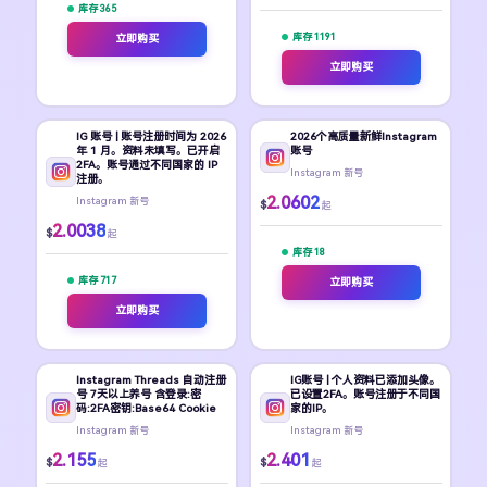
库存 365
库存 1191
立即购买
立即购买
IG 账号 | 账号注册时间为 2026
2026个高质量新鲜Instagram
年 1 月。资料未填写。已开启
账号
2FA。账号通过不同国家的 IP
Instagram 新号
注册。
2.0602
Instagram 新号
$
起
2.0038
$
起
库存 18
库存 717
立即购买
立即购买
Instagram Threads 自动注册
IG账号 | 个人资料已添加头像。
号 7天以上养号 含登录:密
已设置2FA。账号注册于不同国
码:2FA密钥:Base64 Cookie
家的IP。
Instagram 新号
Instagram 新号
2.155
2.401
$
$
起
起