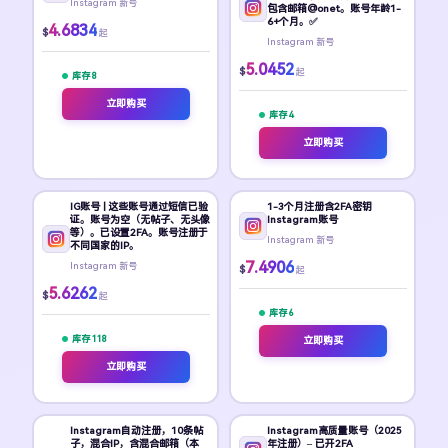
Instagram 新号
包含邮箱@onet。账号年龄1-
6+个月。✅
4.6834
$
起
Instagram 新号
5.0452
$
起
库存 8
立即购买
库存 4
立即购买
IG账号 | 这些账号通过短信已验
1-3个月注册含2FA密钥
证。账号为空（无帖子、无头像
Instagram账号
等）。已设置2FA。账号注册于
Instagram 新号
不同国家的IP。
7.4906
Instagram 新号
$
起
5.6262
$
起
库存 6
库存 118
立即购买
立即购买
Instagram自动注册，10条帖
Instagram高质量账号（2025
子，混合IP，含混合邮箱（本
年注册）– 已开2FA