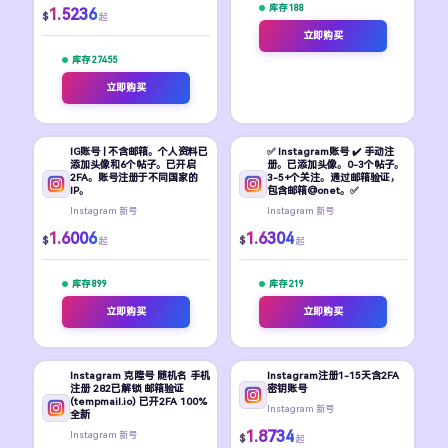
库存 188
1.5236
$
起
立即购买
库存 27455
立即购买
IG账号 | 不含邮箱。个人资料已
✅ Instagram账号 ✔️ 手动注
添加头像和6个帖子。已开启
册。已添加头像。0-3个帖子。
2FA。账号注册于不同国家的
3-5+个关注。通过邮箱验证，
IP。
包含邮箱@onet。✅
Instagram 新号
Instagram 新号
1.6006
1.6304
$
$
起
起
库存 899
库存 219
立即购买
立即购买
Instagram 克隆号 随机名 手机
Instagram注册1-15天含2FA
注册 282已解锁 邮箱验证
密钥账号
(tempmail.io) 已开2FA 100%
Instagram 新号
全新
1.8734
Instagram 新号
$
起