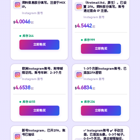
资料信息部分填写。注册于MIX
（firstmail.ltd，原生）。已设
IP。
置 2FA。资料部分填写。账号
通过混合 IP 注册。
Instagram 新号
Instagram 新号
4.0046
$
起
4.5442
$
起
库存 264
库存 999
立即购买
立即购买
欧洲Instagram账号，附带邮
1-3个月新Instagram账号，已
箱访问。账号年龄：2-3个月
添加2FA密钥
Instagram 新号
Instagram 新号
4.6538
4.6834
$
$
起
起
库存 4055
库存 236
立即购买
立即购买
新号Instagram，已开2FA，账
✅ Instagram账号 ✔️ 手动注
号已验证
册。已添加头像。0-3个帖子。
0-5+个关注。通过邮箱验证，