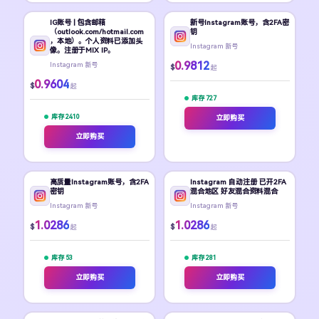
IG账号 | 包含邮箱
新号Instagram账号，含2FA密
（outlook.com/hotmail.com
钥
，本地）。个人资料已添加头
Instagram 新号
像。注册于MIX IP。
0.9812
Instagram 新号
$
起
0.9604
$
起
库存 727
库存 2410
立即购买
立即购买
高质量Instagram账号，含2FA
Instagram 自动注册 已开2FA
密钥
混合地区 好友混合资料混合
Instagram 新号
Instagram 新号
1.0286
1.0286
$
$
起
起
库存 53
库存 281
立即购买
立即购买