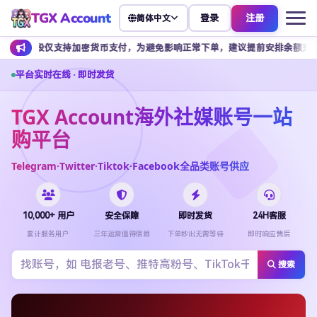
TGX Account
登录
注册
简体中文
持加密货币支付，为避免影响正常下单，建议提前安排余额充值。
客
平台实时在线 · 即时发货
TGX Account海外社媒账号一站
购平台
Telegram·Twitter·Tiktok·Facebook全品类账号供应
10,000+ 用户
安全保障
即时发货
24H客服
累计服务用户
三年运营值得信赖
下单秒出无需等待
即时响应售后
搜索