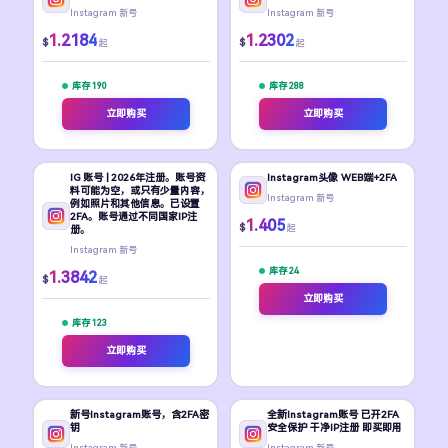
Instagram 新号
Instagram 新号
1.2184
1.2302
$
$
起
起
库存 190
库存 288
立即购买
立即购买
IG 账号 | 2026年注册。账号资
Instagram头像 WEB端+2FA
料可能为空，或只有少量内容，
Instagram 新号
例如照片和其他信息。已设置
2FA。账号通过不同国家IP注
1.405
$
起
册。
Instagram 新号
库存 24
1.3842
$
起
立即购买
库存 123
立即购买
新号Instagram账号，含2FA密
全新Instagram账号 已开2FA
钥
安全保护 干净IP注册 即买即用
Instagram 新号
Instagram 新号