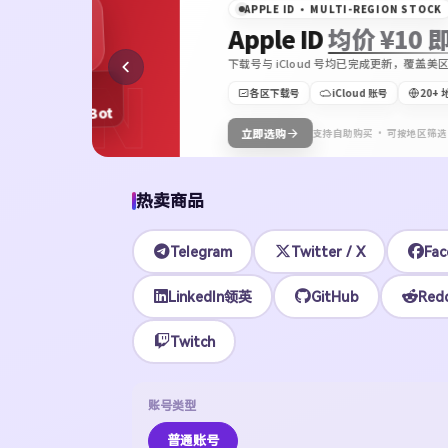
APPLE ID · MULTI-REGION STOCK
Apple ID
均价 ¥10 即可上号
下载号与 iCloud 号均已完成更新，覆盖美区、港区、日
ON
各区下载号
iCloud 账号
20+ 地区可选
Bot
立即选购
支持自助购买 · 可按地区筛选
热卖商品
Telegram
Twitter / X
Fac
LinkedIn领英
GitHub
Redd
Twitch
账号类型
普通账号