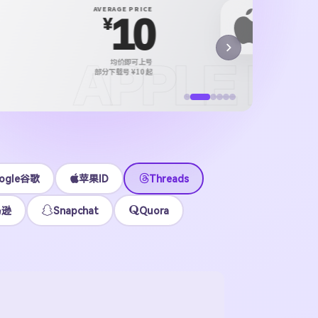
X P
AVERAGE PRICE
10
X /
¥
正规 i
APPLE ID
均价即可上号
¥12
STOCK
部分下载号 ¥10 起
美 / 港 / 日等现货
立即
ogle谷歌
苹果ID
Threads
马逊
Snapchat
Quora