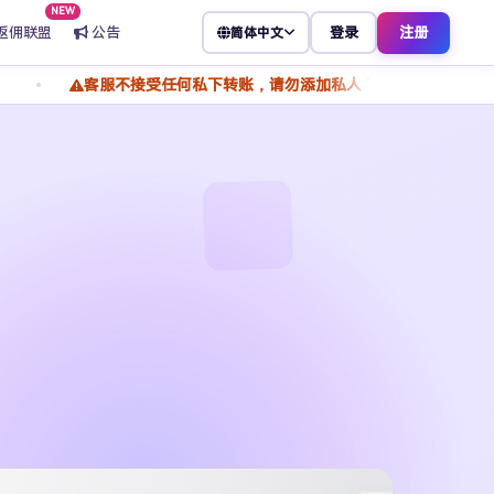
NEW
返佣联盟
公告
登录
注册
简体中文
客服不接受任何私下转账，请勿添加私人 TG 转账付款，谨防骗子冒充客