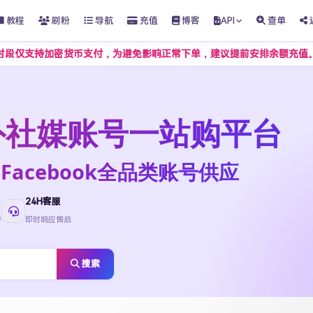
教程
刷粉
导航
充值
博客
API
查单
加密货币支付，为避免影响正常下单，建议提前安排余额充值。
t海外社媒账号一站购平台
ktok·Facebook全品类账号供应
24H客服
待
即时响应售后
搜索