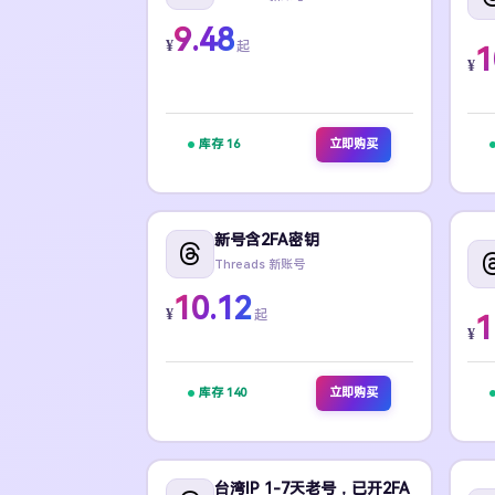
9.48
¥
起
1
¥
库存 16
立即购买
新号含2FA密钥
Threads 新账号
10.12
¥
起
1
¥
库存 140
立即购买
台湾IP 1-7天老号，已开2FA