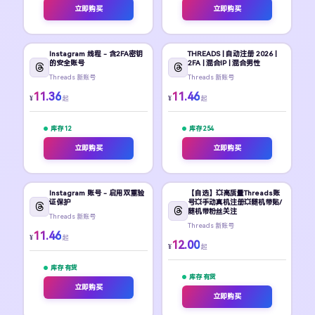
立即购买
立即购买
Instagram 线程 - 含2FA密钥
THREADS | 自动注册 2026 |
的安全账号
2FA | 混合IP | 混合男性
Threads 新账号
Threads 新账号
11.36
11.46
¥
¥
起
起
库存 12
库存 254
立即购买
立即购买
Instagram 账号 - 启用双重验
【自选】💥高质量Threads账
证保护
号💥手动真机注册💥随机带贴/
随机带粉丝关注
Threads 新账号
Threads 新账号
11.46
¥
起
12.00
¥
起
库存 有货
库存 有货
立即购买
立即购买