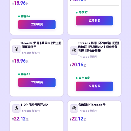
18.96
¥
起
库存 37
库存 94
立即购买
立即购买
Threads 新号 | 美国IP | 新注册
Threads 账号 | 不含邮箱 | 已短
| 可正常使用
信验证 | 已启用2FA | 资料部分
完善 | 混合IP注册
Threads 新账号
Threads 新账号
18.96
¥
起
20.16
¥
起
库存 17
库存 有货
立即购买
立即购买
1-2个月养号已开2FA
台湾新IP Threads号
Threads 新账号
Threads 新账号
22.12
22.12
¥
¥
起
起