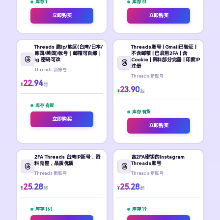
库存 1
库存 51
立即购买
立即购买
Threads 脆Ip/地区(台湾/日本/
Threads账号 | Gmail已验证 |
韩国/美国)帐号｜邮箱可自绑｜
不含邮箱 | 已启用2FA | 含
ig 密码可改
Cookie | 资料部分完善 | 印度IP
注册
Threads 新账号
Threads 新账号
22.94
¥
起
23.90
¥
起
库存 有货
库存 有货
立即购买
立即购买
2FA Threads 台湾IP新号，资
含2FA密钥的Instagram
料完整，品质优质
Threads账号
Threads 新账号
Threads 新账号
25.28
25.28
¥
¥
起
起
库存 161
库存 19