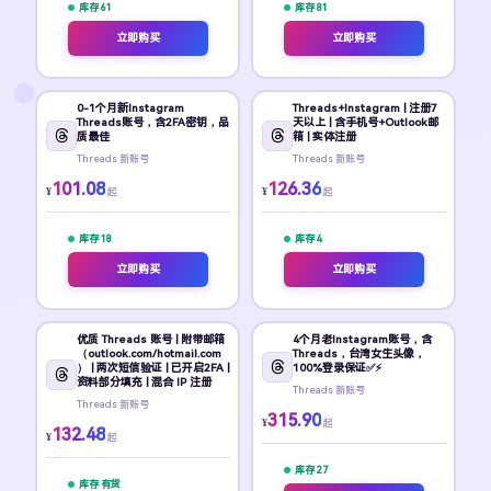
库存 61
库存 81
立即购买
立即购买
0-1个月新Instagram
Threads+Instagram | 注册7
Threads账号，含2FA密钥，品
天以上 | 含手机号+Outlook邮
质最佳
箱 | 实体注册
Threads 新账号
Threads 新账号
101.08
126.36
¥
¥
起
起
库存 18
库存 4
立即购买
立即购买
优质 Threads 账号 | 附带邮箱
4个月老Instagram账号，含
（outlook.com/hotmail.com
Threads，台湾女生头像，
） | 两次短信验证 | 已开启2FA |
100%登录保证✅⚡
资料部分填充 | 混合 IP 注册
Threads 新账号
Threads 新账号
315.90
¥
起
132.48
¥
起
库存 27
库存 有货