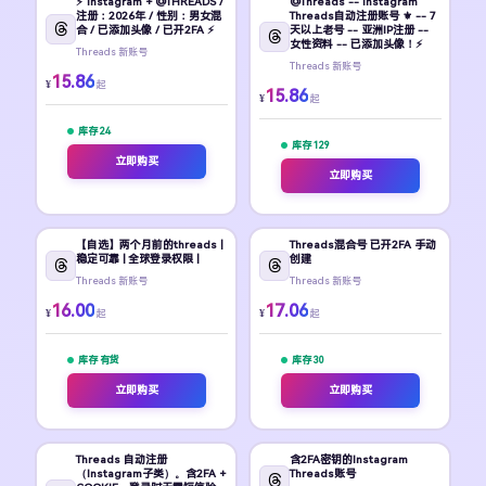
⚡ Instagram + @THREADS /
@Threads -- Instagram
注册：2026年 / 性别：男女混
Threads自动注册账号 ⚜️ -- 7
合 / 已添加头像 / 已开2FA ⚡
天以上老号 -- 亚洲IP注册 --
女性资料 -- 已添加头像！⚡
Threads 新账号
Threads 新账号
15.86
¥
起
15.86
¥
起
库存 24
库存 129
立即购买
立即购买
【自选】两个月前的threads |
Threads混合号 已开2FA 手动
稳定可靠 | 全球登录权限 |
创建
Threads 新账号
Threads 新账号
16.00
17.06
¥
¥
起
起
库存 有货
库存 30
立即购买
立即购买
Threads 自动注册
含2FA密钥的Instagram
（Instagram子类）。含2FA +
Threads账号