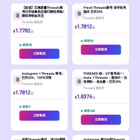
【自选】💥高质量Threads账
Fresh Threads新号 含手机号
号💥手动真机注册💥随机带贴/
验证 已开2FA
随机带粉丝关注
Threads 新账号
Threads 新账号
1.7812
$
起
1.7782
$
起
库存 83
库存 98
立即购买
立即购买
Instagram + Threads 账号，
THREADS @ - 2个账号合一：
已开2FA，100%可用
Insta + Threads - 混合IP - 女
性资料 - 含头像 - 已开2FA
Threads 新账号
Threads 新账号
1.7812
$
起
1.8374
$
起
库存 5
库存 248
立即购买
立即购买
优质Threads账户，含2FA密钥
Instagram 带2FA的Threads