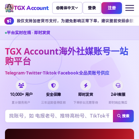
TGX Account
登录
注册
简体中文
支持加密货币支付，为避免影响正常下单，建议提前安排余额充值。
客
平台实时在线 · 即时发货
TGX Account海外社媒账号一站
购平台
Telegram·Twitter·Tiktok·Facebook全品类账号供应
10,000+ 用户
安全保障
即时发货
24H客服
累计服务用户
三年运营值得信赖
下单秒出无需等待
即时响应售后
搜索