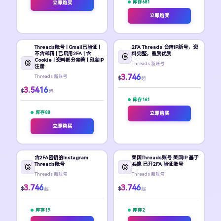
库存 681
立即购买
立即购买
Threads账号 | Gmail已验证 |
2FA Threads 台湾IP新号，资
不含邮箱 | 已启用2FA | 含
料完整，品质优质
Cookie | 资料部分完善 | 印度IP
Threads 新账号
注册
3.746
Threads 新账号
$
起
3.5416
$
起
库存 161
库存 88
立即购买
立即购买
含2FA密钥的Instagram
美国Threads账号 美国IP 基于
Threads账号
头像 已开2FA 验证账号
Threads 新账号
Threads 新账号
3.746
3.746
$
$
起
起
库存 19
库存 2