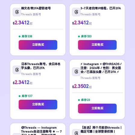
韩文名带2FA密钥老号
3-7天老台湾IP线程，已开2FA
Threads 新账号
Threads 新账号
2.3412
2.3412
$
$
起
起
库存 338
库存 533
立即购买
立即购买
日本Threads账号，含日本名
⚡ Instagram + @THREADS /
字头像，已开2FA
注册：2026年 / 性别：男女混
合 / 已添加头像 / 已开2FA ⚡
Threads 新账号
Threads 新账号
2.3412
$
起
2.3502
$
起
库存 137
库存 23
立即购买
立即购买
@Threads -- Instagram
【自选】两个月前的threads |
Threads自动注册账号 ⚜️ -- 7
稳定可靠 | 全球登录权限 |