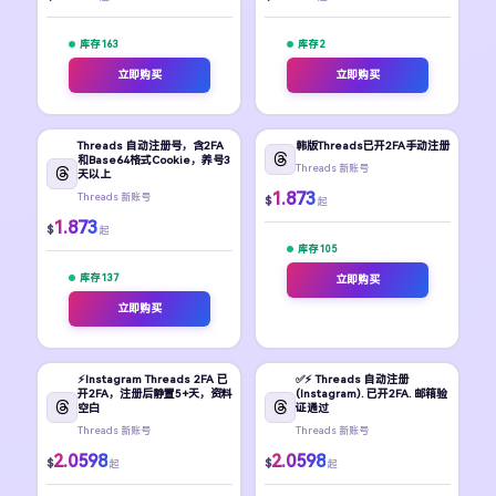
库存 163
库存 2
立即购买
立即购买
Threads 自动注册号，含2FA
韩版Threads已开2FA手动注册
和Base64格式Cookie，养号3
Threads 新账号
天以上
1.873
Threads 新账号
$
起
1.873
$
起
库存 105
库存 137
立即购买
立即购买
⚡️Instagram Threads 2FA 已
✅⚡️ Threads 自动注册
开2FA，注册后静置5+天，资料
(Instagram). 已开2FA. 邮箱验
空白
证通过
Threads 新账号
Threads 新账号
2.0598
2.0598
$
$
起
起