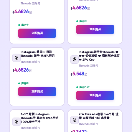
Threads 新账号
4.6826
$
起
4.6826
$
起
库存 3
库存 9
立即购买
立即购买
Instagram 美国IP 显示
Instagram账号带Threads ❤️
Threads 账号 含2FA密钥
❤️❤️ 短信验证 ❤️ 资料部分填写
❤️ 2FA Key
Threads 新账号
Threads 新账号
4.6826
$
起
5.548
$
起
库存 8
库存 169
立即购买
立即购买
1-3个月新Instagram
2FA Threads老号 3-4个月 注
Threads号 韩文名+2FA密钥
册 完整资料 1帖 高质量
100%安全干净
Threads 新账号
Threads 新账号