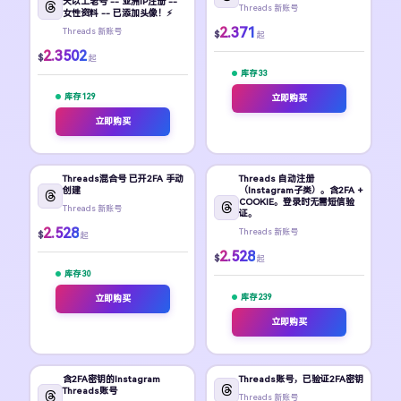
天以上老号 -- 亚洲IP注册 --
Threads 新账号
女性资料 -- 已添加头像！⚡
2.371
Threads 新账号
$
起
2.3502
$
起
库存 33
库存 129
立即购买
立即购买
Threads混合号 已开2FA 手动
Threads 自动注册
创建
（Instagram子类）。含2FA +
COOKIE。登录时无需短信验
Threads 新账号
证。
2.528
Threads 新账号
$
起
2.528
$
起
库存 30
库存 239
立即购买
立即购买
含2FA密钥的Instagram
Threads账号，已验证2FA密钥
Threads账号
Threads 新账号