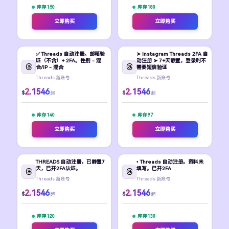
库存 150
库存 180
立即购买
立即购买
✅ Threads 自动注册。邮箱验
➤ Instagram Threads 2FA 自
证（不含）+ 2FA。性别 - 混
动注册 ➤ 7+天静置，登录时不
合/IP - 混合
需要短信验证
Threads 新账号
Threads 新账号
2.1546
2.1546
$
$
起
起
库存 140
库存 97
立即购买
立即购买
THREADS 自动注册，已静置7
• Threads 自动注册。资料未
天，已开2FA认证。
填写。已开2FA
Threads 新账号
Threads 新账号
2.1546
2.1546
$
$
起
起
库存 120
库存 130