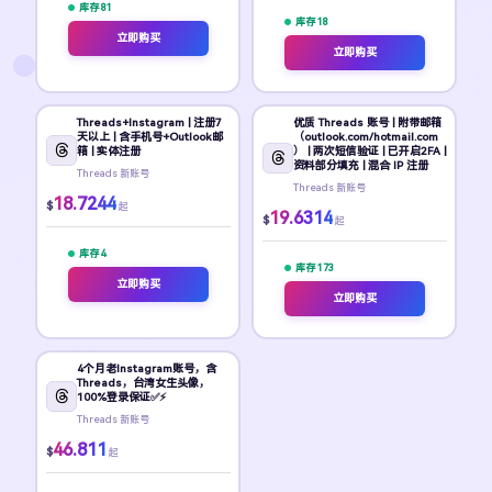
库存 81
库存 18
立即购买
立即购买
Threads+Instagram | 注册7
优质 Threads 账号 | 附带邮箱
天以上 | 含手机号+Outlook邮
（outlook.com/hotmail.com
箱 | 实体注册
） | 两次短信验证 | 已开启2FA |
资料部分填充 | 混合 IP 注册
Threads 新账号
Threads 新账号
18.7244
$
起
19.6314
$
起
库存 4
库存 173
立即购买
立即购买
4个月老Instagram账号，含
Threads，台湾女生头像，
100%登录保证✅⚡
Threads 新账号
46.811
$
起