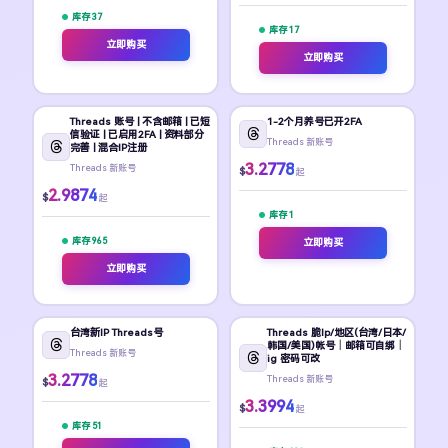
库存 37
库存 17
立即购买
立即购买
Threads 账号 | 不含邮箱 | 已短
1-2个月养号已开2FA
信验证 | 已启用2FA | 资料部分
Threads 新账号
完善 | 混合IP注册
3.2778
Threads 新账号
$
起
2.9874
$
起
库存 1
库存 965
立即购买
立即购买
台湾新IP Threads号
Threads 脆Ip/地区(台湾/日本/
韩国/美国)帐号｜邮箱可自绑｜
Threads 新账号
ig 密码可改
3.2778
Threads 新账号
$
起
3.3994
$
起
库存 51