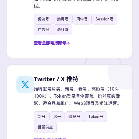
优。
促销号
满月号
周年号
Session号
广告号
老频道
查看全部电报账号
Twitter / X 推特
推特账号购买，新号、老号、高粉号（10K-
100K）、Token登录号全覆盖。粉丝真实活
跃，适合品牌推广、Web3项目及矩阵运营。
新号
老号
高粉号
Token号
批量供应