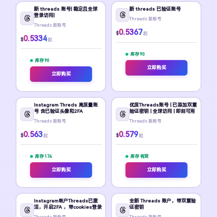
新 threads 账号| 稳定且全球
新 threads 已验证账号
登录访问|
Threads 新账号
Threads 新账号
0.5367
$
起
0.5334
$
起
库存 90
库存 90
立即购买
立即购买
Instagram Threds 高质量账
优质Threads账号 | 已添加双重
号 含已验证头像和2FA
验证密钥 | 全球访问 | 即刻可用
Threads 新账号
Threads 新账号
0.563
0.579
$
$
起
起
库存 174
库存 有货
立即购买
立即购买
Instagram帐户Threads已激
全新 Threads 账户，带双重验
活，开启2FA ，带cookies登录
证密钥
Threads 新账号
Threads 新账号