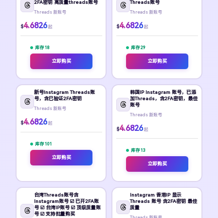
2FA密钥 高质量threads账号
Threads账号
Threads 新账号
Threads 新账号
4.6826
4.6826
$
$
起
起
库存 18
库存 29
立即购买
立即购买
新号Instagram Threads账
韩国IP Instagram 账号，已添
号，含已验证2FA密钥
加Threads，含2FA密钥，最佳
账号
Threads 新账号
Threads 新账号
4.6826
$
起
4.6826
$
起
库存 101
库存 13
立即购买
立即购买
台湾Threads账号含
Instagram 香港IP 显示
Instagram账号 ☑️ 已开2FA账
Threads 账号 含2FA密钥 最佳
号 ☑️ 台湾IP账号 ☑️ 顶级质量账
质量
号 ☑️ 支持批量购买
Threads 新账号