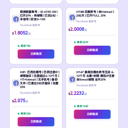
欧洲联盟账号 - ID 6155-58 |
H188 印度养号 | 含Hotmail |
已开2FA - 热邮箱 | 已抗282 -
282天 | 已开FULL 2FA
本地号 | 好友0~100
Facebook 新账号
Facebook 新账号
2.0008
$
起
1.8052
$
起
库存 2410
库存 182
立即购买
立即购买
H81. 巴西克隆号 | 巴西注册IP |
H167 泰国克隆名养号互动 6-
邮箱验证 | 注册超过4-12个月 |
12个月 头像+封面 随机IP注册
1个Hotmail | 无手机号 | 备份
含Svmail邮箱 全开2FA
文件 | 已通过282次验证 | 完整
Facebook 新账号
2FA
2.2232
Facebook 新账号
$
起
2.075
$
起
库存 1240
库存 234
立即购买
立即购买