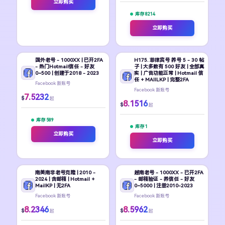
立即购买
库存 8214
立即购买
国外老号 - 1000XX | 已开2FA
H175. 菲律宾号 养号 5 - 30 帖
- 热门Hotmail信任 - 好友
子 | 大多数有 500 好友 | 全部真
0~500 | 创建于2018 - 2023
实 | 广告功能正常 | Hotmail 信
任 + MAIILKP | 完整2FA
Facebook 新账号
Facebook 新账号
7.5232
$
起
8.1516
$
起
库存 589
库存 1
立即购买
立即购买
南美南非老号克隆 | 2010 -
越南老号 - 1000XX - 已开2FA
2024 | 含邮箱 | Hotmail +
- 邮箱验证 - 养信任 - 好友
MailKP | 无2FA
0~5000 | 注册2010-2023
Facebook 新账号
Facebook 新账号
8.2346
8.5962
$
$
起
起