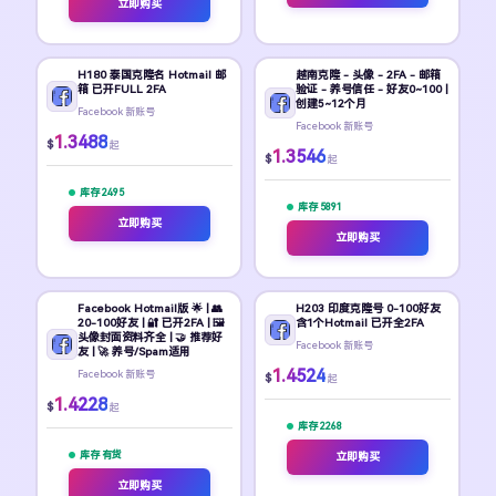
立即购买
H180 泰国克隆名 Hotmail 邮
越南克隆 - 头像 - 2FA - 邮箱
箱 已开FULL 2FA
验证 - 养号信任 - 好友0~100 |
创建5~12个月
Facebook 新账号
Facebook 新账号
1.3488
$
起
1.3546
$
起
库存 2495
库存 5891
立即购买
立即购买
Facebook Hotmail版 🌟 | 👥
H203 印度克隆号 0-100好友
20-100好友 | 🔐 已开2FA | 🖼️
含1个Hotmail 已开全2FA
头像封面资料齐全 | 🤝 推荐好
Facebook 新账号
友 | 🚀 养号/Spam适用
1.4524
Facebook 新账号
$
起
1.4228
$
起
库存 2268
库存 有货
立即购买
立即购买