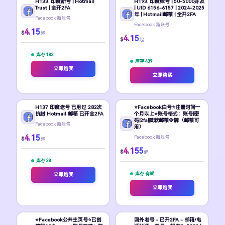
H133. 印度新号 | Hotmail
H193. 印度账号 | 50-5000好友
Trust | 全开2FA
| UID 6156-6157 | 2024-2025
年 | Hotmail邮箱 | 全开2FA
Facebook 新账号
Facebook 新账号
4.15
$
起
4.15
$
起
库存 183
库存 439
立即购买
立即购买
H137 印度老号 已用过 282次
⭐Facebook白号⭐注册时间一
抗封 Hotmail 邮箱 已开全2FA
个月以上⭐账号格式：账号|密
码|2fa|微软邮箱令牌（邮箱可
Facebook 新账号
用）
4.15
Facebook 新账号
$
起
4.155
$
起
库存 38
库存 有货
立即购买
立即购买
⭐Facebook公共主页号⭐已创
国外老号 - 已开2FA - 邮箱/电