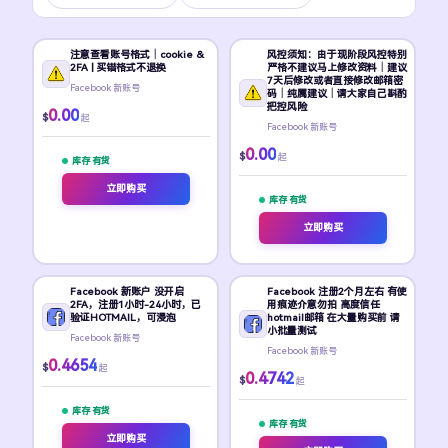
注意查看账号格式｜cookie &
风控须知：由于现阶段风控特别
2FA | 买错格式不退换
严格不建议马上修改资料｜建议
7天后修改或者直接修改邮箱密
Facebook 新账号
码｜纯属建议｜请大家自己斟酌
把控风险
0.00
$
起
Facebook 新账号
0.00
$
起
库存 有货
立即购买
库存 有货
立即购买
Facebook 新账户 没开启
Facebook 注册2个月左右 有使
2FA，注册1小时-24小时，已
用痕迹介意勿拍 高度信任
验证HOTMAIL，可浸泡
hotmail邮箱 在大量购买前 请
小批量测试
Facebook 新账号
Facebook 新账号
0.4654
$
起
0.4742
$
起
库存 有货
库存 有货
立即购买