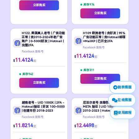
库存 974
立即购买
立即购买
H122. 美国真人老号 | 广告功能
H109 欧洲老号 | 含好友 | 95%
正常 | 含2010-2024年老广告
广告功能正常 | 含Hotmail邮箱
账户 | 0-5000好友 | Hotmail |
+MailKP | 已开全2FA
完整2FA
Facebook 新账号
Facebook 新账号
11.4124
$
起
11.4124
$
起
库存 311
库存 942
立即购买
立即购买
跳转客服
在线客服
越南老号 - UID 1000X | 2FA -
尼泊尔老号 含绿色提升按钮
Hotmail验证 | 好友 100~5000
META 验证 | UID 1000xxx |
| 创建年份 2018-2023
2010-2023 | Hotmail | 无2FA
使用教程
Facebook 新账号
Facebook 新账号
11.8214
12.4498
$
$
起
起