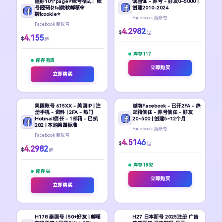
建好10个page⭐账号格式：账
话验证 - 养号 - 好友0~5000 |
号|密码|2fa|微软邮箱令
创建2010-2024
牌|cookie⭐
Facebook 新账号
Facebook 新账号
4.2982
$
起
4.155
$
起
库存 117
库存 有货
立即购买
立即购买
美国账号 615XX - 美国IP | 注
越南Facebook - 已开2FA - 热
册手机 - 资料 | 2FA - 热门
邮箱信任 - 养号信任 - 好友
Hotmail信任 - 1邮箱 - 已抗
20~500 | 创建5~12个月
282 | 本地美国标准
Facebook 新账号
Facebook 新账号
4.5146
$
起
4.2982
$
起
库存 1852
库存 46
立即购买
立即购买
H178 泰国号 | 50+好友 | 邮箱
H27 日本新号 2025注册 广告