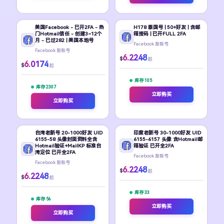
美国Facebook - 已开2FA - 热
H178 泰国号 | 50+好友 | 含邮
门Hotmail信任 - 创建3~12个
箱接码 | 已开FULL 2FA
月 - 已过282 | 美国本地号
Facebook 新账号
Facebook 新账号
6.2248
$
起
6.0174
$
起
库存 105
库存 2307
立即购买
立即购买
台湾老新号 20-1000好友 UID
印度老新号 30-1000好友 UID
6155-58 头像封面资料全含
6155-6157 头像 含Hotmail邮
Hotmail验证+MailKP 标准台
箱验证 已开全2FA
湾定位 已开全2FA
Facebook 新账号
Facebook 新账号
6.2248
$
起
6.2248
$
起
库存 33
库存 56
立即购买
立即购买