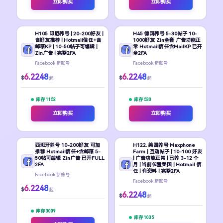
立即购买
立即购买
H105 印尼养号 | 20-200好友 |
H45 德国养号 5-30帖子 10-
含好友推荐 | Hotmail信任+含
1000好友 Zin全套 广告功能正
邮箱KP | 10-50帖子可编辑 |
常 Hotmail信任含MailKP 已开
Zin广告 | 完整2FA
全2FA
Facebook 新账号
Facebook 新账号
6.2248
6.2248
$
$
起
起
库存 1152
库存 530
立即购买
立即购买
西班牙养号 10-200好友 可加
H122. 美国养号 Maxphone
推荐 Hotmail信任+含邮箱 5-
Farm | 互动帖子 | 10-100 好友
50帖可编辑 Zin广告 已开FULL
| 广告功能正常 | 已养 3-12 个
2FA
月 | 当前位置美国 | Hotmail 信
任 | 有资料 | 完整2FA
Facebook 新账号
Facebook 新账号
6.2248
$
起
6.2248
$
起
库存 3009
库存 1035