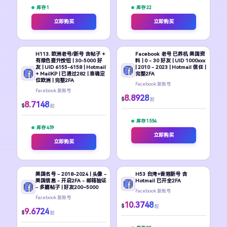
库存 1
库存 22
立即购买
立即购买
H113. 欧洲老号/新号 含帖子 +
Facebook 老号 已养机 美国资
有绿色提升按钮 | 30-5000 好
料 | 0 - 30 好友 | UID 1000xxx
友 | UID 6155-6158 | Hotmail
| 2010 - 2023 | Hotmail 信任 |
+ MailKP | 已通过282 | 准确定
完整2FA
位欧洲 | 完整2FA
Facebook 新账号
Facebook 新账号
8.8928
$
起
8.7148
$
起
库存 1554
库存 459
立即购买
立即购买
美国名号 - 2018-2024 | 头像 -
H53 台湾+香港新号 含
美国信息 - 开启2FA - 邮箱验证
Hotmail 已开全2FA
- 多篇帖子 | 好友200~5000
Facebook 新账号
Facebook 新账号
10.3748
$
起
9.6724
$
起