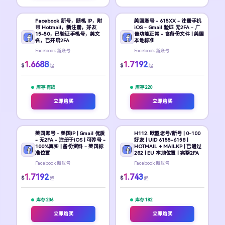
Facebook 新号，随机 IP，附
美国账号 - 615XX - 注册手机
带 Hotmail，新注册，好友
iOS - Gmail 验证 无2FA - 广
15-50，已验证手机号，英文
告功能正常 - 含备份文件 | 美国
名，已开启2FA
本地标准
Facebook 新账号
Facebook 新账号
1.6688
1.7192
$
$
起
起
库存 有货
库存 220
立即购买
立即购买
美国账号 - 美国IP | Gmail 优质
H112. 欧盟老号/新号 | 0-100
- 无2FA - 注册于iOS | 可养号 -
好友 | UID 6155-6158 |
100%真实 | 备份资料 - 美国标
HOTMAIL + MAILKP | 已通过
准位置
282 | EU 本地位置 | 完整2FA
Facebook 新账号
Facebook 新账号
1.7192
1.743
$
$
起
起
库存 236
库存 182
立即购买
立即购买