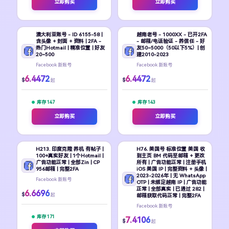
立即购买
立即购买
澳大利亚账号 - ID 6155-58 |
越南老号 - 1000XX - 已开2FA
含头像 + 封面 + 资料 | 2FA -
- 邮箱/电话验证 - 养信任 - 好
热门Hotmail | 精准位置 | 好友
友50~5000（50以下5%）| 创
20~500
建2010-2023
Facebook 新账号
Facebook 新账号
6.4472
6.4472
$
$
起
起
库存 147
库存 143
立即购买
立即购买
H213. 印度克隆 养机 有帖子 |
H76. 美国号 标准位置 美国 收
100+真实好友 | 1个Hotmail |
到主页 BM 代码至邮箱 + 更改
广告功能正常 | 全部Zin | CP
所有 | 广告功能正常 | 注册手机
956邮箱 | 完整2FA
iOS 美国 IP | 完整资料 + 头像 |
2023-2026年 | 无 WhatsApp
Facebook 新账号
OTP | 未绑定越南 IP | 广告功能
正常 | 全部真实 | 已通过 282 |
6.6696
$
起
邮箱获取代码正常 | 完整2FA
Facebook 新账号
库存 171
7.4106
$
起