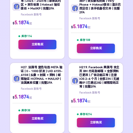
常 | 2024 - 2025年 | 菲律宾时
西IP | 含头像和封面 | Very
区 + 货币标准 | Hotmail 验证
Phone + Hotmail信任 | 显示巴
信任 + MailKP | 完整2FA
西定位 | 含手机备份文件 | 完整
2FA
Facebook 新账号
Facebook 新账号
5.1874
$
起
5.1874
$
起
库存 114
库存 108
立即购买
立即购买
H27. 法国号 蓝色勾选 META 验
H219. Facebook 美国号 含主
证 | 0 - 1000 好友 | UID 6155-
页 BM 代码到邮箱 + 全部资料
6158 | 头像 + 封面 + 资料 | 邮
已更改 | 广告功能正常 | 注册
箱验证 HOTMAIL + MAILKP |
iOS 2-6 个月 | 全部ZIN | 无越
法国真实位置 | 完整2FA
南IP | 已通过282 | 邮箱取码正
常 | 完整2FA
Facebook 新账号
Facebook 新账号
5.1874
$
起
5.1874
$
起
库存 38
库存 8214
立即购买
立即购买