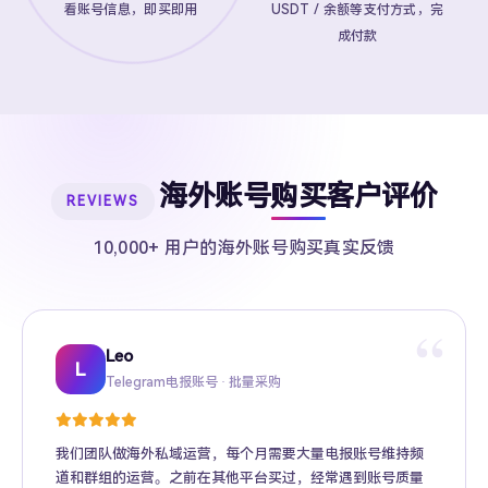
看账号信息，即买即用
USDT / 余额等支付方式，完
成付款
海外账号购买客户评价
REVIEWS
10,000+ 用户的海外账号购买真实反馈
“
Leo
Sarah
Kevin
Mike
Amy
Daniel
Jason
Wing
Richard
L
Telegram电报账号 · 批量采购
Twitter推特高粉号 · Web3项目推广
TikTok账号 · 跨境电商矩阵运营
Facebook广告账号 · 跨境广告投放
Instagram账号 · 品牌海外推广
Gmail账号 · Apple ID · AI工具账号
YouTube账号 · 内容变现
Telegram Premium代充 · 个人用户
海外账号批发 · MCN机构
我们团队做海外私域运营，每个月需要大量电报账号维持频
道和群组的运营。之前在其他平台买过，经常遇到账号质量