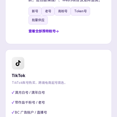
跃，适合品牌推广、Web3项目及矩阵运营。
新号
老号
高粉号
Token号
批量供应
查看全部推特账号
TikTok
TikTok账号购买，跨境电商起号首选。
满月白号 / 满年白号
带作品千粉号 / 老号
BC 广告账户 / 直播号