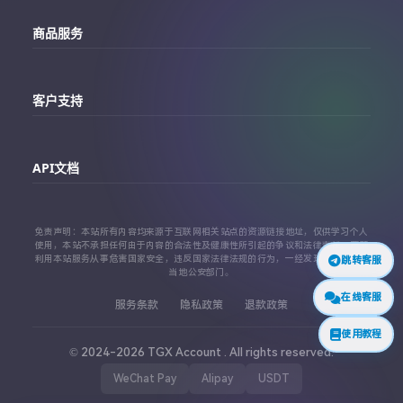
主站
商品服务
个人中心
Telegram账号购买
订单查询
客户支持
Twitter账号购买
代理对接文档
Telegram 客服
Facebook账号购买
API文档
常见问题
Instagram账号购买
API 接口文档
免责声明：本站所有内容均来源于互联网相关站点的资源链接地址，仅供学习个人
TikTok账号购买
使用，本站不承担任何由于内容的合法性及健康性所引起的争议和法律责任。严禁
利用本站服务从事危害国家安全，违反国家法律法规的行为，一经发现，立即上报
跳转客服
代理对接文档
当地公安部门。
查看更多平台
在线客服
服务条款
隐私政策
退款政策
使用教程
© 2024-2026 TGX Account . All rights reserved.
WeChat Pay
Alipay
USDT