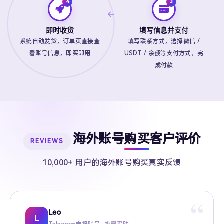
即时收货
填写信息并支付
系统自动发货，订单页直接查
填写联系方式，选择微信 /
看账号信息，即买即用
USDT / 余额等支付方式，完
成付款
海外账号购买客户评价
REVIEWS
10,000+ 用户的海外账号购买真实反馈
“
Leo
Sarah
Kevin
Mike
Amy
Daniel
Jason
Wing
Richard
L