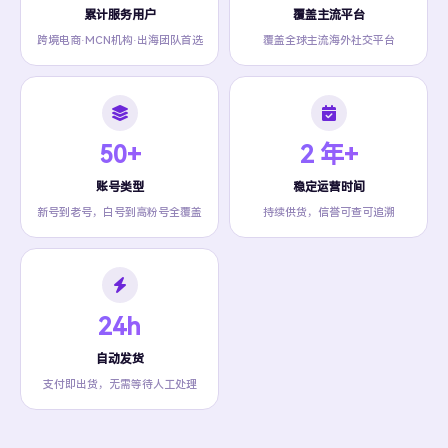
累计服务用户
覆盖主流平台
跨境电商·MCN机构·出海团队首选
覆盖全球主流海外社交平台
50+
2 年+
账号类型
稳定运营时间
新号到老号，白号到高粉号全覆盖
持续供货，信誉可查可追溯
24h
自动发货
支付即出货，无需等待人工处理