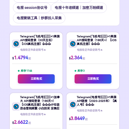
电报 session协议号
电报十年老频道｜加密万粉频道
电报营销工具｜炒群拉人采集
Telegram[飞机号]🇺🇸+1美国
Telegram[飞机号]🇺🇸+1美国
API接码登录（30天左右）
API接码登录（180天+）【iOS
【iOS真机注册】👍👍👍
真机注册】👍👍👍
电报稳定热卖促销号🔥
电报稳定热卖促销号🔥
1.4794
2.364
$
$
起
起
库存 1146
库存 3
立即购买
立即购买
Telegram[飞机号]🇨🇦+1加拿
Telegram[电报号]🇺🇸+1美国
大 API接码登录（180天+）
API链接（2020-2025年）【真
【iOS真机注册】👍👍👍IP垃圾
人号】👍👍👍
的会登陆频繁 小白别买 没售后
电报稳定热卖促销号🔥
电报稳定热卖促销号🔥
3.8449
$
起
2.6622
$
起