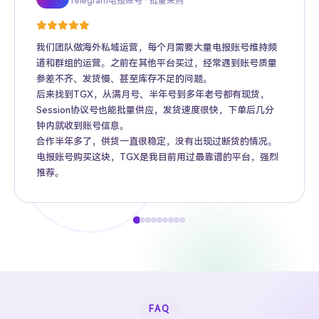
Telegram电报账号 · 批量采购
Twitter推特高粉号 · Web3项目推广
TikTok账号 · 跨境电商矩阵运营
Facebook广告账号 · 跨境广告投放
Instagram账号 · 品牌海外推广
Gmail账号 · Apple ID · AI工具账号
YouTube账号 · 内容变现
Telegram Premium代充 · 个人用户
海外账号批发 · MCN机构
我们团队做海外私域运营，每个月需要大量电报账号维持频
道和群组的运营。之前在其他平台买过，经常遇到账号质量
参差不齐、发货慢、甚至库存不足的问题。
后来找到TGX，从满月号、半年号到多年老号都有现货，
Session协议号也能批量供应，发货速度很快，下单后几分
钟内就收到账号信息。
合作半年多了，供货一直很稳定，没有出现过断货的情况。
电报账号购买这块，TGX是我目前用过最靠谱的平台，强烈
推荐。
FAQ