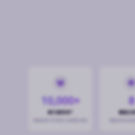
10,000+
8
累计服务用户
覆盖主
跨境电商·MCN机构·出海团队首选
覆盖全球主流海