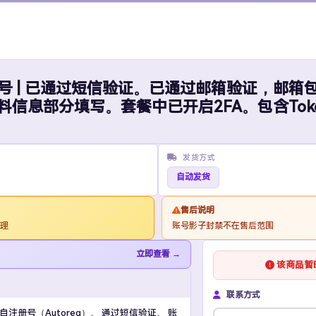
er）账号 | 已通过短信验证。已通过邮箱验证，邮
信息部分填写。套餐中已开启2FA。包含Tok
海外账号核心服务
SERVICES
elegram、Twitter、TikTok、Facebook 等全平台，50+ 
发货方式
足跨境电商·MCN·出海团队需求
自动发货
售后说明
受理
账号影子封禁不在售后范围
Twitter / X 
立即查看 →
该商品暂
老号，Session协议号、
推特账号购买，新号、
持批量采购，价格更优。
覆盖。粉丝真实活跃
联系方式
号为自注册号（Autoreg）。 通过短信验证。 账