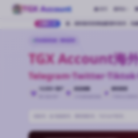
TGX Account
首页
商品
开放，该时段仅支持加密货币支付，为避免影响正常下单，建议提前安排余额
最新公告
平台实时在线 · 即时发货
TGX Accoun
Telegram·Twitter·Ti
10,000+ 用户
安全保障
即时发货
累计服务用户
三年运营值得信赖
下单秒出无需等