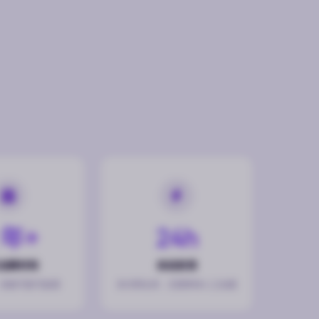
 年+
24h
运营时间
自动发货
信誉可查可追溯
支付即出货，无需等待人工处理