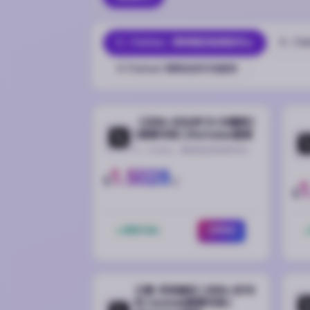
X（Twitter）推特稳定热卖账号🔥
X（Tw
X (Twitter) 推特会员代充服务
【2006-2026年10-30真粉】
| 邮箱可用 | 2fa/token登录
X（Twitter）推特稳定热卖账号🔥
1.5028
$
起
1
$
库存 3536
立即购买
三绑-手机验证 | 2006-2018
年 | hotmail邮箱可用 |