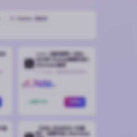
X（Twitter）粉丝号
25
✨️✨️✨️【强烈推荐】2006-
2018年 | hotmail邮箱可用 |
2fa/token登录
🔥
X（Twitter）推特稳定热卖账号🔥
1.7456
$
起
库存 9190
立即购买
 外显
【2006-2026年50-100真
粉】 | 邮箱可用 | 2fa/token