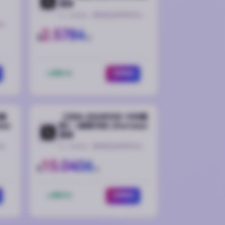
登录
X（Twitter）推特稳定热卖账号🔥
🔥
2.5784
$
起
库存 44
立即购买
0真
【2006-2026年500-1000真
ken
粉】 | 邮箱可用 | 2fa/token
登录
🔥
X（Twitter）推特稳定热卖账号🔥
15.0406
$
起
库存 52
立即购买