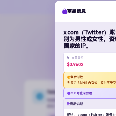
商品信息
x.com（Twitt
别为男性或女性。资料
国家的IP。
覆盖 T
商品单价
$0.9602
售后时效
购买后 24小时 内有效，超时不予
Telegram 电报
本账号登录教程
电报账号购买品类最全。从促销号到12年超级
商品说明
实名广告号、ADS过审频道均有现货。支
描述。 x.com（Twitter）账