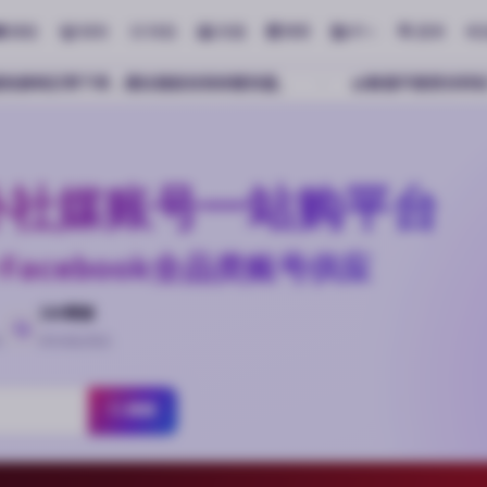
教程
刷粉
导航
充值
博客
API
查单
充值。
客服不接受任何私下转账，请勿添加私人 TG 转账付
t海外社媒账号一站购平台
ktok·Facebook全品类账号供应
24H客服
待
即时响应售后
搜索