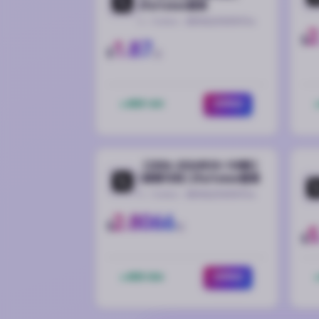
2fa/token登录
X（Twitter）推特稳定热卖账号🔥
2
$
1.87
$
起
库存 1630
立即购买
【2006-2026年30-100粉】
| 邮箱可用 | 2fa/token登录
X（Twitter）推特稳定热卖账号🔥
2.8066
$
起
5
$
库存 2556
立即购买