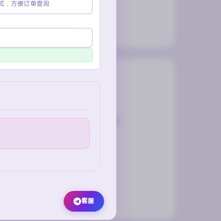
粉号
Token号
批量供应
Instagram
Instagram账号购买，老号万粉号现货充足。
促销号 / 老账户
万粉账号
日均零售 500+ / 批发
查看全部INS账号
客服