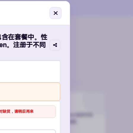
箱包含在套餐中。性
en。注册于不同
账号类型满
推特
时缺货，请稍后再来
老号、高粉号（10K-100K）、Token登录号全
，适合品牌推广、Web3项目及矩阵运营。