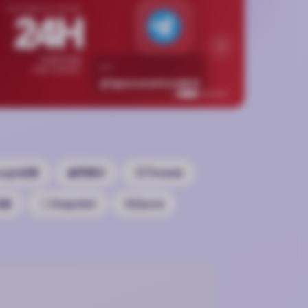
APP
AUTOMATED ORDER
24H
App
下载号与
SESSION
无需等待客服
各区
BOT
机器人自动发货
@tgxaccountcomBot
立即
ogle谷歌
苹果ID
Threads
马逊
Snapchat
Quora