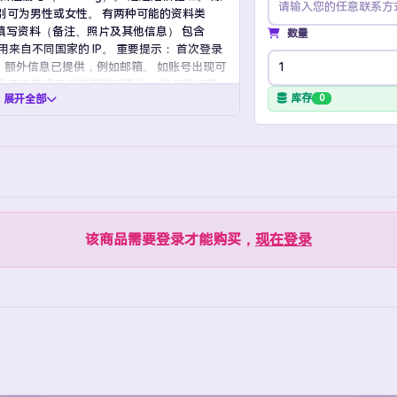
广告号
老频道
新号
老号
高
别可为男性或女性。 有两种可能的资料类
部分填写资料（备注、照片及其他信息） 包含
数量
查看全部推特账号
册使用来自不同国家的 IP。 重要提示： 首次登录
。额外信息已提供，例如邮箱。 如账号出现可
）可能会再次要求通过邮箱进行确认。 账号数据格
库存
展开全部
0
接收的详细信息，可能略有不同。这不会影响
Facebook
Facebook账号购买，广告投放团队首选。
该商品需要登录才能购买，
现在登录
新号 / 老号
二解 / 三解广告号
BM / 粉丝页 / 开发者号
查看全部脸书账号