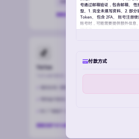
促销号
满月号
周年号
Session号
号通过邮箱验证，包含邮箱。 性
型。1. 完全未填写资料。2. 
查看全部电报账号
Token。 包含 2FA。 账号注
账号时，可能需要提供额外信息
疑活动，x.com（Twitter
式。 数据格式用于方便读取所
账...
付款方式
TikTok
TikTok账号购买，跨境电商起号首选。
满月白号 / 满年白号
带作品千粉号 / 老号
BC 广告账户 / 直播号
查看全部TikTok账号