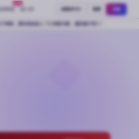
NEW
返佣联盟
公告
登录
注册
简体中文
款，谨防骗子冒充客服，所有操作请通过官方平台完成。
因支付