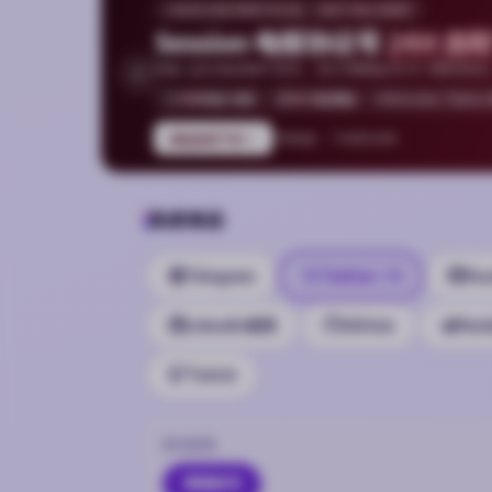
SESSION PROTOCOL · BOT DELIVERY
Session 电报协议号
24H 自
机器人全天自动接单与发货，协议号覆盖全球 90+ 国家和地区，支持
D
24H
机器人自助
90+
地区覆盖
Session / Tdata / 
前往自助下单
不限数量 · 下单即时到账
热卖商品
Telegram
Twitter / X
Fac
LinkedIn领英
GitHub
Redd
Twitch
账号类型
普通账号