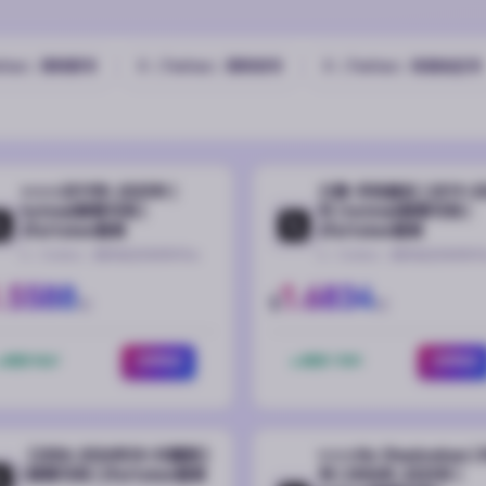
itter）推特新号
X（Twitter）推特老号
X（Twitter）各国地区号
✨️✨️✨️2019年-2025年 |
三绑-手机验证 | 2019-20
hotmail邮箱可用 |
年 | hotmail邮箱可用 |
2fa/token登录
2fa/token登录
X（Twitter）推特稳定热卖账号🔥
X（Twitter）推特稳定热卖账号
.5588
1.6834
$
起
起
库存 9367
立即购买
库存 17591
立即购买
【2006-2026年30-50真粉】
✨️✨️✨️No Shadowban |
| 邮箱可用 | 2fa/token登录
号 | 2006年-2025年 |