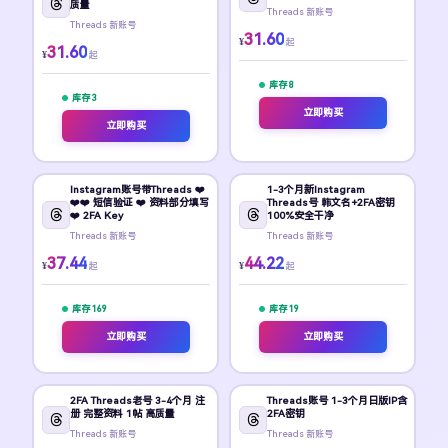
质量
Threads 新账号
Threads 新账号
31.60
¥
起
31.60
¥
起
库存 8
库存 3
立即购买
立即购买
Instagram账号带Threads ❤️
1-3个月新Instagram
❤️❤️ 短信验证 ❤️ 资料部分填写
Threads号 韩文名+2FA密钥
❤️ 2FA Key
100%安全干净
Threads 新账号
Threads 新账号
37.44
44.22
¥
¥
起
起
库存 169
库存 19
立即购买
立即购买
2FA Threads老号 3-4个月 注
Threads账号 1-3个月日版IP含
册 完整资料 1帖 高质量
2FA密钥
Threads 新账号
Threads 新账号