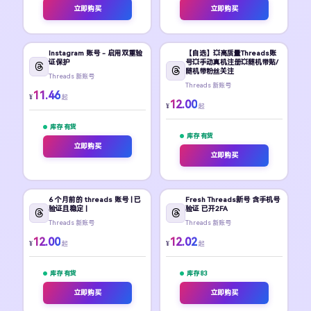
立即购买
立即购买
Instagram 账号 - 启用双重验
【自选】💥高质量Threads账
证保护
号💥手动真机注册💥随机带贴/
随机带粉丝关注
Threads 新账号
Threads 新账号
11.46
¥
起
12.00
¥
起
库存 有货
库存 有货
立即购买
立即购买
6 个月前的 threads 账号 | 已
Fresh Threads新号 含手机号
验证且稳定 |
验证 已开2FA
Threads 新账号
Threads 新账号
12.00
12.02
¥
¥
起
起
库存 有货
库存 83
立即购买
立即购买