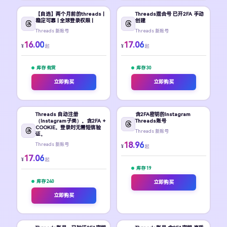
【自选】两个月前的threads |
Threads混合号 已开2FA 手动
稳定可靠 | 全球登录权限 |
创建
Threads 新账号
Threads 新账号
16.00
17.06
¥
¥
起
起
库存 有货
库存 30
立即购买
立即购买
Threads 自动注册
含2FA密钥的Instagram
（Instagram子类）。含2FA +
Threads账号
COOKIE。登录时无需短信验
Threads 新账号
证。
18.96
Threads 新账号
¥
起
17.06
¥
起
库存 19
库存 240
立即购买
立即购买