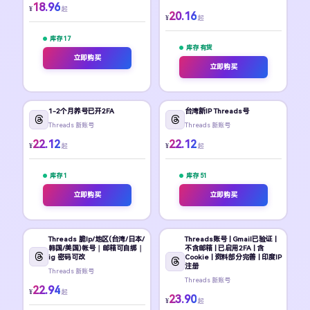
18.96
¥
起
20.16
¥
起
库存 17
库存 有货
立即购买
立即购买
1-2个月养号已开2FA
台湾新IP Threads号
Threads 新账号
Threads 新账号
22.12
22.12
¥
¥
起
起
库存 1
库存 51
立即购买
立即购买
Threads 脆Ip/地区(台湾/日本/
Threads账号 | Gmail已验证 |
韩国/美国)帐号｜邮箱可自绑｜
不含邮箱 | 已启用2FA | 含
ig 密码可改
Cookie | 资料部分完善 | 印度IP
注册
Threads 新账号
Threads 新账号
22.94
¥
起
23.90
¥
起