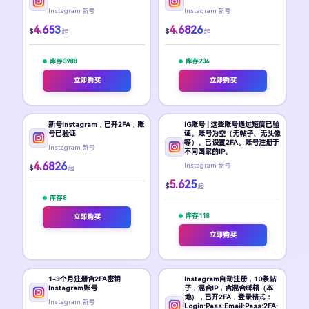
Instagram 新号
Instagram 新号
4.653
4.6826
$
$
起
起
库存 3988
库存 236
立即购买
立即购买
新号Instagram，已开2FA，账
IG账号 | 这些账号通过短信已验
号已验证
证。账号为空（无帖子、无头像
等）。已设置2FA。账号注册于
Instagram 新号
不同国家的IP。
4.6826
Instagram 新号
$
起
5.625
$
起
库存 8
库存 118
立即购买
立即购买
1-3个月注册含2FA密钥
Instagram自动注册，10条帖
Instagram账号
子，混合IP，含混合邮箱（本
地），已开2FA，登录格式：
Instagram 新号
Login:Pass:Email:Pass:2FA: