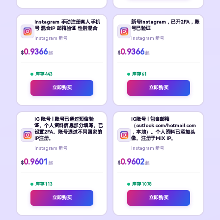
Instagram 手动注册真人手机
新号Instagram，已开2FA，账
号 混合IP 邮箱验证 性别混合
号已验证
Instagram 新号
Instagram 新号
0.9366
0.9366
$
$
起
起
库存 443
库存 61
立即购买
立即购买
IG 账号 | 账号已通过短信验
IG账号 | 包含邮箱
证。个人资料信息部分填写。已
（outlook.com/hotmail.com
设置2FA。账号通过不同国家的
，本地）。个人资料已添加头
IP注册。
像。注册于MIX IP。
Instagram 新号
Instagram 新号
0.9601
0.9602
$
$
起
起
库存 113
库存 1078
立即购买
立即购买