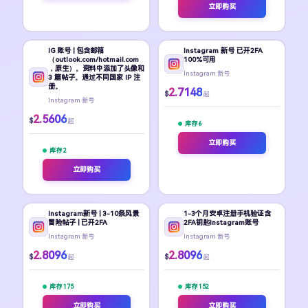
立即购买
IG 账号 | 包含邮箱
Instagram 新号 已开2FA
（outlook.com/hotmail.com
100%可用
，原生）。资料中添加了头像和
Instagram 新号
3 篇帖子。通过不同国家 IP 注
册。
2.7148
$
起
Instagram 新号
2.5606
$
起
库存 6
立即购买
库存 2
立即购买
Instagram新号 | 3-10条风景
1-3个月安卓注册手机验证含
冒险帖子 | 已开2FA
2FA钥匙Instagram账号
Instagram 新号
Instagram 新号
2.8096
2.8096
$
$
起
起
库存 175
库存 152
立即购买
立即购买