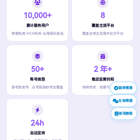
10,000+
8
累计服务用户
覆盖主流平台
跨境电商·MCN机构·出海团队首选
覆盖全球主流海外社交平台
50+
2 年+
账号类型
稳定运营时间
新号到老号，白号到高粉号全覆盖
持续供货，信誉可查可追溯
跳转客服
在线客服
使用教程
24h
自动发货