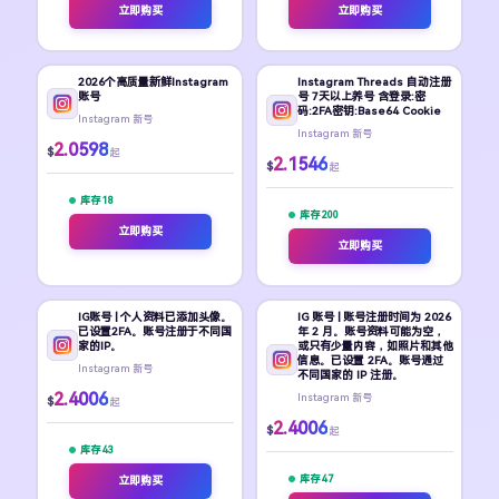
立即购买
立即购买
2026个高质量新鲜Instagram
Instagram Threads 自动注册
账号
号 7天以上养号 含登录:密
码:2FA密钥:Base64 Cookie
Instagram 新号
Instagram 新号
2.0598
$
起
2.1546
$
起
库存 18
库存 200
立即购买
立即购买
IG账号 | 个人资料已添加头像。
IG 账号 | 账号注册时间为 2026
已设置2FA。账号注册于不同国
年 2 月。账号资料可能为空，
家的IP。
或只有少量内容，如照片和其他
信息。已设置 2FA。账号通过
Instagram 新号
不同国家的 IP 注册。
2.4006
Instagram 新号
$
起
2.4006
$
起
库存 43
库存 47
立即购买