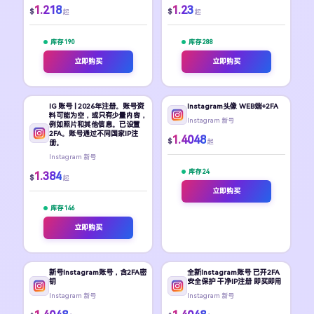
1.218
1.23
$
$
起
起
库存 190
库存 288
立即购买
立即购买
IG 账号 | 2026年注册。账号资
Instagram头像 WEB端+2FA
料可能为空，或只有少量内容，
Instagram 新号
例如照片和其他信息。已设置
2FA。账号通过不同国家IP注
1.4048
$
起
册。
Instagram 新号
库存 24
1.384
$
起
立即购买
库存 146
立即购买
新号Instagram账号，含2FA密
全新Instagram账号 已开2FA
钥
安全保护 干净IP注册 即买即用
Instagram 新号
Instagram 新号