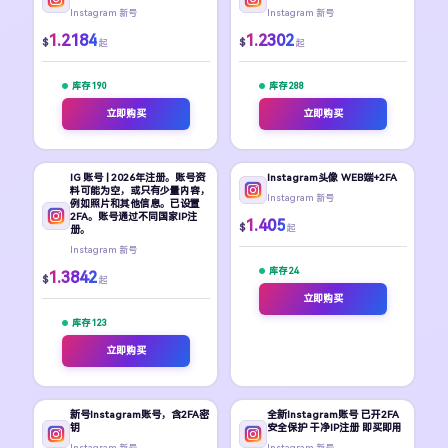
Instagram 新号
Instagram 新号
1.2184
1.2302
$
$
起
起
库存 190
库存 288
立即购买
立即购买
IG 账号 | 2026年注册。账号资
Instagram头像 WEB端+2FA
料可能为空，或只有少量内容，
Instagram 新号
例如照片和其他信息。已设置
2FA。账号通过不同国家IP注
1.405
$
起
册。
Instagram 新号
库存 24
1.3842
$
起
立即购买
库存 123
立即购买
新号Instagram账号，含2FA密
全新Instagram账号 已开2FA
钥
安全保护 干净IP注册 即买即用
Instagram 新号
Instagram 新号