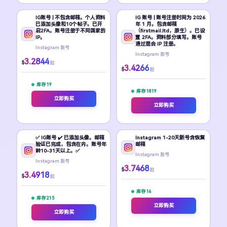
IG账号 | 不包含邮箱。个人资料
IG 账号 | 账号注册时间为 2026
已添加头像和10个帖子。已开
年 1 月。包含邮箱
启2FA。账号注册于不同国家的
（firstmail.ltd，原生）。已设
IP。
置 2FA。资料部分填写。账号
通过混合 IP 注册。
Instagram 新号
Instagram 新号
3.2844
$
起
3.4266
$
起
库存 19
库存 1819
立即购买
立即购买
✅ IG账号 ✔️ 已添加头像。邮箱
Instagram 1-20天新号含恢复
验证已完成，包含在内。账号年
邮箱
龄10-31天以上。✅
Instagram 新号
Instagram 新号
3.7468
$
起
3.4918
$
起
库存 16
库存 215
立即购买
立即购买