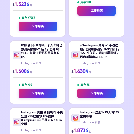
库存 188
1.5236
$
起
立即购买
库存 27457
立即购买
IG账号 | 不含邮箱。个人资料已
✅ Instagram账号 ✔️ 手动注
添加头像和6个帖子。已开启
册。已添加头像。0-3个帖子。
2FA。账号注册于不同国家的
3-5+个关注。通过邮箱验证，
IP。
包含邮箱@onet。✅
Instagram 新号
Instagram 新号
1.6006
1.6304
$
$
起
起
库存 904
库存 55
立即购买
立即购买
Instagram 克隆号 随机名 手机
Instagram注册1-15天含2FA
注册 282已解锁 邮箱验证
密钥账号
(tempmail.io) 已开2FA 100%
Instagram 新号
全新
1.8734
Instagram 新号
$
起