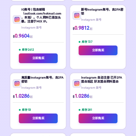
IG账号 | 包含邮箱
新号Instagram账号，含2FA密
（outlook.com/hotmail.com
钥
，本地）。个人资料已添加头
Instagram 新号
像。注册于MIX IP。
0.9812
Instagram 新号
$
起
0.9604
$
起
库存 727
库存 2412
立即购买
立即购买
高质量Instagram账号，含2FA
Instagram 自动注册 已开2FA
密钥
混合地区 好友混合资料混合
Instagram 新号
Instagram 新号
1.0286
1.0286
$
$
起
起
库存 53
库存 281
立即购买
立即购买