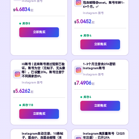
Instagram 新号
包含邮箱@onet。账号年龄1-
6+个月。✅
4.6834
$
起
Instagram 新号
5.0452
$
起
库存 8
立即购买
库存 4
立即购买
IG账号 | 这些账号通过短信已验
1-3个月注册含2FA密钥
证。账号为空（无帖子、无头像
Instagram账号
等）。已设置2FA。账号注册于
Instagram 新号
不同国家的IP。
7.4906
Instagram 新号
$
起
5.6262
$
起
库存 6
库存 118
立即购买
立即购买
Instagram自动注册，10条帖
Instagram高质量账号（2025
子，混合IP，含混合邮箱（本
年注册）– 已开2FA