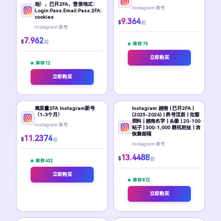
地），已开2FA，登录格式：
Instagram 新号
Login:Pass:Email:Pass:2FA:
cookies
9.364
$
起
Instagram 新号
7.962
$
起
库存 75
立即购买
库存 12
立即购买
高质量2FA Instagram新号
Instagram 越南 | 已开2FA |
（1-3个月）
(2025–2026) | 养号活跃 | 完整
资料 | 越南名字 | 头像 | 20–100
Instagram 新号
帖子 | 300–1,000 随机粉丝 | 含
恢复邮箱
11.2374
$
起
Instagram 新号
13.4488
$
起
库存 432
立即购买
库存 872
立即购买