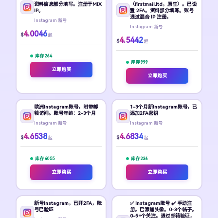
资料信息部分填写。注册于MIX
（firstmail.ltd，原生）。已设
IP。
置 2FA。资料部分填写。账号
通过混合 IP 注册。
Instagram 新号
Instagram 新号
4.0046
$
起
4.5442
$
起
库存 264
库存 999
立即购买
立即购买
欧洲Instagram账号，附带邮
1-3个月新Instagram账号，已
箱访问。账号年龄：2-3个月
添加2FA密钥
Instagram 新号
Instagram 新号
4.6538
4.6834
$
$
起
起
库存 4055
库存 236
立即购买
立即购买
新号Instagram，已开2FA，账
✅ Instagram账号 ✔️ 手动注
号已验证
册。已添加头像。0-3个帖子。
0-5+个关注。通过邮箱验证，