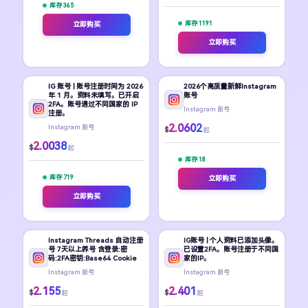
库存 365
库存 1191
立即购买
立即购买
IG 账号 | 账号注册时间为 2026
2026个高质量新鲜Instagram
年 1 月。资料未填写。已开启
账号
2FA。账号通过不同国家的 IP
Instagram 新号
注册。
2.0602
Instagram 新号
$
起
2.0038
$
起
库存 18
库存 719
立即购买
立即购买
Instagram Threads 自动注册
IG账号 | 个人资料已添加头像。
号 7天以上养号 含登录:密
已设置2FA。账号注册于不同国
码:2FA密钥:Base64 Cookie
家的IP。
Instagram 新号
Instagram 新号
2.155
2.401
$
$
起
起