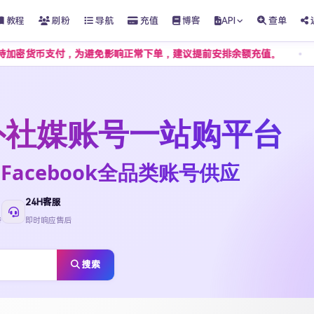
教程
刷粉
导航
充值
博客
API
查单
支付，为避免影响正常下单，建议提前安排余额充值。
客服不接受
t海外社媒账号一站购平台
ktok·Facebook全品类账号供应
24H客服
待
即时响应售后
搜索