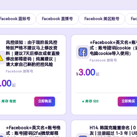
Facebook 蓝标号
Facebook 直播号
Facebook 美区账号
Fa
风控须知：由于现阶段风控
⭐Facebook⭐英文名⭐
特别严格不建议马上修改资
式：账号|密码|cookie（
料｜建议7天后修改或者直接
电脑cookie导入使用）
修改邮箱密码｜纯属建议｜
Facebook 新账号
请大家自己斟酌把控风险
3.00
Facebook 新账号
¥
起
.00
起
库存 有货
立即购买
库存 533
立即购买
⭐Facebook⭐英文名⭐账号格
H14. 韩国克隆重命名 | 0
式：账号|密码|2fa|微软邮箱
友 | 注册超过 1-3 年 | UI