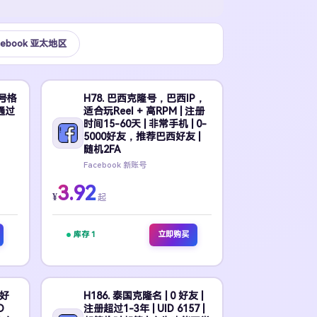
cebook 亚太地区
账号格
H78. 巴西克隆号，巴西IP，
通过
适合玩Reel + 高RPM | 注册
时间15-60天 | 非常手机 | 0-
5000好友，推荐巴西好友 |
随机2FA
Facebook 新账号
3.92
¥
起
库存 1
立即购买
 好
H186. 泰国克隆名 | 0 好友 |
D
注册超过1-3年 | UID 6157 |