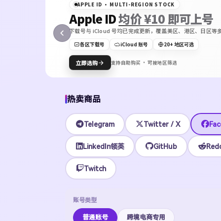
APPLE ID · MULTI-REGION STOCK
Apple ID
均价 ¥10 即可上号
下载号与 iCloud 号均已完成更新，覆盖美区、港区、日
ON
各区下载号
iCloud 账号
20+ 地区可选
Bot
立即选购
支持自助购买 · 可按地区筛选
热卖商品
Telegram
Twitter / X
Fac
LinkedIn领英
GitHub
Redd
Twitch
账号类型
普通账号
跨境电商专用