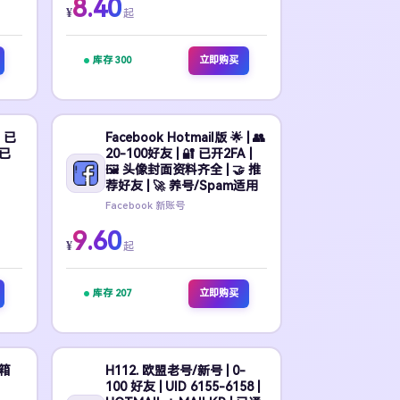
8.40
¥
起
库存 300
立即购买
 已
Facebook Hotmail版 🌟 | 👥
 已
20-100好友 | 🔐 已开2FA |
🖼️ 头像封面资料齐全 | 🤝 推
荐好友 | 🚀 养号/Spam适用
Facebook 新账号
9.60
¥
起
库存 207
立即购买
邮箱
H112. 欧盟老号/新号 | 0-
100 好友 | UID 6155-6158 |