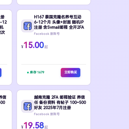
注册
H167 泰国克隆名养号互动
-12
6-12个月 头像+封面 随机IP
手机
注册 含Svmail邮箱 全开2FA
2次
Facebook 新账号
15.00
¥
起
库存 1679
立即购买
养信
越南克隆 2FA 邮箱验证 养信
00
任 备份资料 有帖子 100~500
好友 2025年7月注册
Facebook 新账号
19.58
¥
起