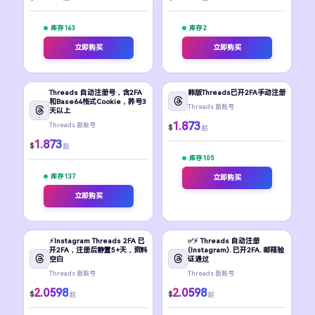
库存 163
库存 2
立即购买
立即购买
Threads 自动注册号，含2FA
韩版Threads已开2FA手动注册
和Base64格式Cookie，养号3
Threads 新账号
天以上
1.873
Threads 新账号
$
起
1.873
$
起
库存 105
库存 137
立即购买
立即购买
⚡️Instagram Threads 2FA 已
✅⚡️ Threads 自动注册
开2FA，注册后静置5+天，资料
(Instagram). 已开2FA. 邮箱验
空白
证通过
Threads 新账号
Threads 新账号
2.0598
2.0598
$
$
起
起