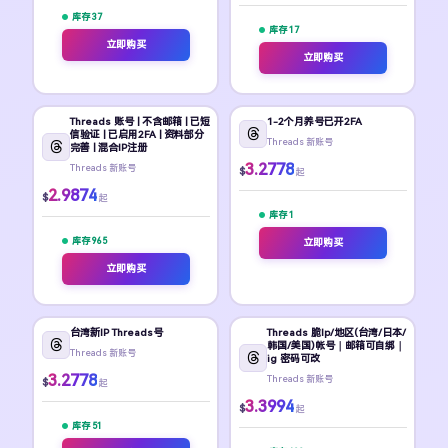
库存 37
库存 17
立即购买
立即购买
Threads 账号 | 不含邮箱 | 已短
1-2个月养号已开2FA
信验证 | 已启用2FA | 资料部分
Threads 新账号
完善 | 混合IP注册
3.2778
Threads 新账号
$
起
2.9874
$
起
库存 1
库存 965
立即购买
立即购买
台湾新IP Threads号
Threads 脆Ip/地区(台湾/日本/
韩国/美国)帐号｜邮箱可自绑｜
Threads 新账号
ig 密码可改
3.2778
Threads 新账号
$
起
3.3994
$
起
库存 51