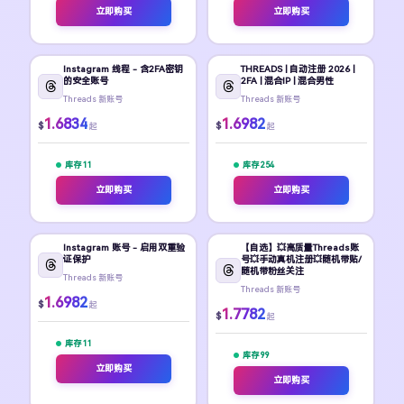
立即购买
立即购买
Instagram 线程 - 含2FA密钥
THREADS | 自动注册 2026 |
的安全账号
2FA | 混合IP | 混合男性
Threads 新账号
Threads 新账号
1.6834
1.6982
$
$
起
起
库存 11
库存 254
立即购买
立即购买
Instagram 账号 - 启用双重验
【自选】💥高质量Threads账
证保护
号💥手动真机注册💥随机带贴/
随机带粉丝关注
Threads 新账号
Threads 新账号
1.6982
$
起
1.7782
$
起
库存 11
库存 99
立即购买
立即购买