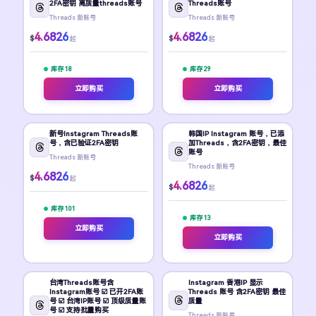
2FA密钥 高质量threads账号
Threads账号
Threads 新账号
Threads 新账号
4.6826
4.6826
$
$
起
起
库存 18
库存 29
立即购买
立即购买
新号Instagram Threads账
韩国IP Instagram 账号，已添
号，含已验证2FA密钥
加Threads，含2FA密钥，最佳
账号
Threads 新账号
Threads 新账号
4.6826
$
起
4.6826
$
起
库存 101
库存 13
立即购买
立即购买
台湾Threads账号含
Instagram 香港IP 显示
Instagram账号 ☑️ 已开2FA账
Threads 账号 含2FA密钥 最佳
号 ☑️ 台湾IP账号 ☑️ 顶级质量账
质量
号 ☑️ 支持批量购买
Threads 新账号