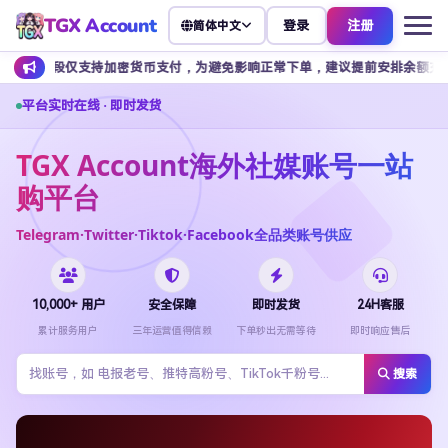
TGX Account
登录
注册
简体中文
支持加密货币支付，为避免影响正常下单，建议提前安排余额充值。
客
平台实时在线 · 即时发货
TGX Account海外社媒账号一站
购平台
Telegram·Twitter·Tiktok·Facebook全品类账号供应
10,000+ 用户
安全保障
即时发货
24H客服
累计服务用户
三年运营值得信赖
下单秒出无需等待
即时响应售后
搜索