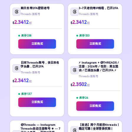
韩文名带2FA密钥老号
3-7天老台湾IP线程，已开2FA
Threads 新账号
Threads 新账号
2.3412
2.3412
$
$
起
起
库存 338
库存 533
立即购买
立即购买
日本Threads账号，含日本名
⚡ Instagram + @THREADS /
字头像，已开2FA
注册：2026年 / 性别：男女混
合 / 已添加头像 / 已开2FA ⚡
Threads 新账号
Threads 新账号
2.3412
$
起
2.3502
$
起
库存 137
库存 24
立即购买
立即购买
@Threads -- Instagram
【自选】两个月前的threads |
Threads自动注册账号 ⚜️ -- 7
稳定可靠 | 全球登录权限 |