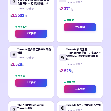
天以上老号 -- 亚洲IP注册 --
Threads 新账号
女性资料 -- 已添加头像！⚡
2.371
Threads 新账号
$
起
2.3502
$
起
库存 33
库存 129
立即购买
立即购买
Threads混合号 已开2FA 手动
Threads 自动注册
创建
（Instagram子类）。含2FA +
COOKIE。登录时无需短信验
Threads 新账号
证。
2.528
Threads 新账号
$
起
2.528
$
起
库存 30
库存 240
立即购买
立即购买
含2FA密钥的Instagram
Threads账号，已验证2FA密钥
Threads账号
Threads 新账号