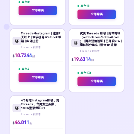
库存 81
库存 18
立即购买
立即购买
Threads+Instagram | 注册7
优质 Threads 账号 | 附带邮箱
天以上 | 含手机号+Outlook邮
（outlook.com/hotmail.com
箱 | 实体注册
） | 两次短信验证 | 已开启2FA |
资料部分填充 | 混合 IP 注册
Threads 新账号
Threads 新账号
18.7244
$
起
19.6314
$
起
库存 4
库存 173
立即购买
立即购买
4个月老Instagram账号，含
Threads，台湾女生头像，
100%登录保证✅⚡
Threads 新账号
46.811
$
起