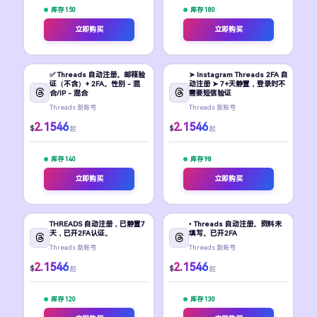
库存 150
库存 180
立即购买
立即购买
✅ Threads 自动注册。邮箱验
➤ Instagram Threads 2FA 自
证（不含）+ 2FA。性别 - 混
动注册 ➤ 7+天静置，登录时不
合/IP - 混合
需要短信验证
Threads 新账号
Threads 新账号
2.1546
2.1546
$
$
起
起
库存 140
库存 98
立即购买
立即购买
THREADS 自动注册，已静置7
• Threads 自动注册。资料未
天，已开2FA认证。
填写。已开2FA
Threads 新账号
Threads 新账号
2.1546
2.1546
$
$
起
起
库存 120
库存 130