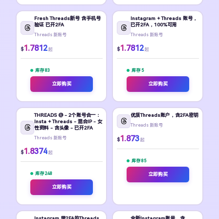
Fresh Threads新号 含手机号
Instagram + Threads 账号，
验证 已开2FA
已开2FA，100%可用
Threads 新账号
Threads 新账号
1.7812
1.7812
$
$
起
起
库存 83
库存 5
立即购买
立即购买
THREADS @ - 2个账号合一：
优质Threads账户，含2FA密钥
Insta + Threads - 混合IP - 女
Threads 新账号
性资料 - 含头像 - 已开2FA
1.873
Threads 新账号
$
起
1.8374
$
起
库存 85
库存 248
立即购买
立即购买
Instagram 带2FA的Threads
全新Instagram账号，含