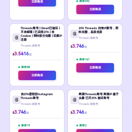
库存 692
立即购买
立即购买
Threads账号 | Gmail已验证 |
2FA Threads 台湾IP新号，资
不含邮箱 | 已启用2FA | 含
料完整，品质优质
Cookie | 资料部分完善 | 印度IP
Threads 新账号
注册
3.746
Threads 新账号
$
起
3.5416
$
起
库存 161
库存 88
立即购买
立即购买
含2FA密钥的Instagram
美国Threads账号 美国IP 基于
Threads账号
头像 已开2FA 验证账号
Threads 新账号
Threads 新账号
3.746
3.746
$
$
起
起
库存 19
库存 2