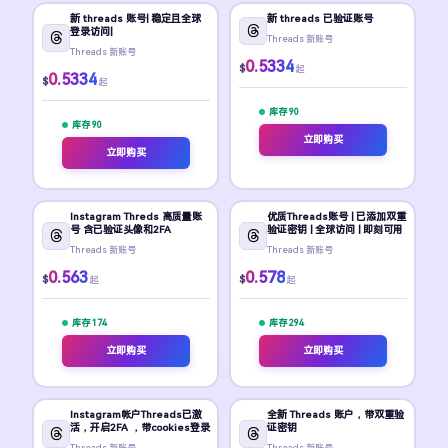
新 threads 账号| 稳定且全球
新 threads 已验证账号
登录访问|
Threads 新账号
Threads 新账号
0.5334
$
起
0.5334
$
起
库存 90
库存 90
立即购买
立即购买
Instagram Threds 高质量账
优质Threads账号 | 已添加双重
号 含已验证头像和2FA
验证密钥 | 全球访问 | 即刻可用
Threads 新账号
Threads 新账号
0.563
0.578
$
$
起
起
库存 174
库存 294
立即购买
立即购买
Instagram帐户Threads已激
全新 Threads 账户，带双重验
活，开启2FA ，带cookies登录
证密钥
Threads 新账号
Threads 新账号