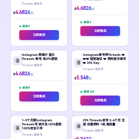
Threads 新账号
4.6826
$
起
4.6826
$
起
库存 3
库存 9
立即购买
立即购买
Instagram 美国IP 显示
Instagram账号带Threads ❤️
Threads 账号 含2FA密钥
❤️❤️ 短信验证 ❤️ 资料部分填写
❤️ 2FA Key
Threads 新账号
Threads 新账号
4.6826
$
起
5.548
$
起
库存 8
库存 169
立即购买
立即购买
1-3个月新Instagram
2FA Threads老号 3-4个月 注
Threads号 韩文名+2FA密钥
册 完整资料 1帖 高质量
100%安全干净
Threads 新账号
Threads 新账号