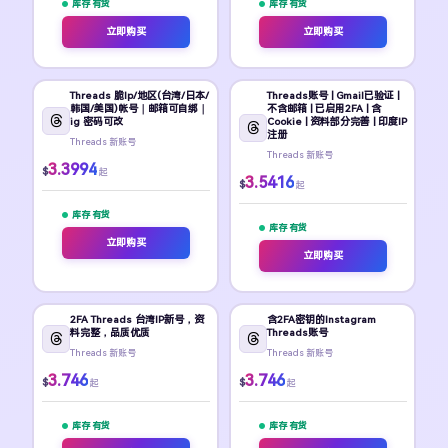
库存 有货
库存 有货
立即购买
立即购买
Threads 脆Ip/地区(台湾/日本/
Threads账号 | Gmail已验证 |
韩国/美国)帐号｜邮箱可自绑｜
不含邮箱 | 已启用2FA | 含
ig 密码可改
Cookie | 资料部分完善 | 印度IP
注册
Threads 新账号
Threads 新账号
3.3994
$
起
3.5416
$
起
库存 有货
库存 有货
立即购买
立即购买
2FA Threads 台湾IP新号，资
含2FA密钥的Instagram
料完整，品质优质
Threads账号
Threads 新账号
Threads 新账号
3.746
3.746
$
$
起
起
库存 有货
库存 有货