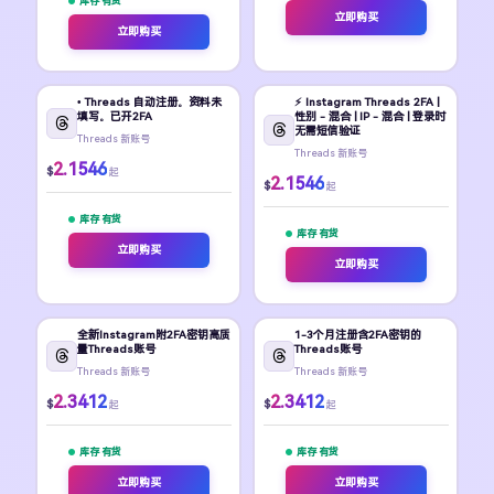
库存 有货
立即购买
立即购买
• Threads 自动注册。资料未
⚡️ Instagram Threads 2FA |
填写。已开2FA
性别 - 混合 | IP - 混合 | 登录时
无需短信验证
Threads 新账号
Threads 新账号
2.1546
$
起
2.1546
$
起
库存 有货
库存 有货
立即购买
立即购买
全新Instagram附2FA密钥高质
1-3个月注册含2FA密钥的
量Threads账号
Threads账号
Threads 新账号
Threads 新账号
2.3412
2.3412
$
$
起
起
库存 有货
库存 有货
立即购买
立即购买