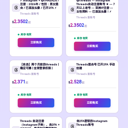
⚡ Instagram + @THREADS /
@Threads -- Instagram
注册：2026年 / 性别：男女混
Threads自动注册账号 ⚜️ -- 7
合 / 已添加头像 / 已开2FA ⚡
天以上老号 -- 亚洲IP注册 --
女性资料 -- 已添加头像！⚡
Threads 新账号
Threads 新账号
2.3502
$
起
2.3502
$
起
库存 有货
库存 有货
立即购买
立即购买
【自选】两个月前的threads |
Threads混合号 已开2FA 手动
稳定可靠 | 全球登录权限 |
创建
Threads 新账号
Threads 新账号
2.371
2.528
$
$
起
起
库存 有货
库存 有货
立即购买
立即购买
Threads 自动注册
含2FA密钥的Instagram
（Instagram子类）。含2FA +
Threads账号