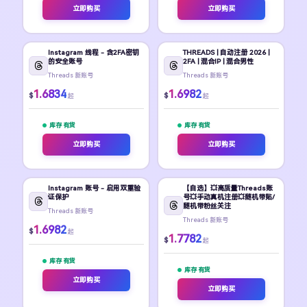
立即购买
立即购买
Instagram 线程 - 含2FA密钥
THREADS | 自动注册 2026 |
的安全账号
2FA | 混合IP | 混合男性
Threads 新账号
Threads 新账号
1.6834
1.6982
$
$
起
起
库存 有货
库存 有货
立即购买
立即购买
Instagram 账号 - 启用双重验
【自选】💥高质量Threads账
证保护
号💥手动真机注册💥随机带贴/
随机带粉丝关注
Threads 新账号
Threads 新账号
1.6982
$
起
1.7782
$
起
库存 有货
库存 有货
立即购买
立即购买