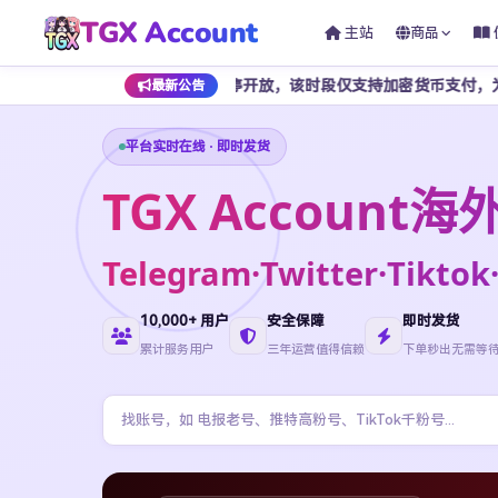
TGX Account
主站
商品
上 7 点期间暂停开放，该时段仅支持加密货币支付，为避免影响正常下单
最新公告
平台实时在线 · 即时发货
TGX Accoun
Telegram·Twitter·Ti
10,000+ 用户
安全保障
即时发货
累计服务用户
三年运营值得信赖
下单秒出无需等