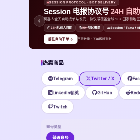
SESSION PROTOCOL · BOT DELIVERY
Session 电报协议号
24H 自
机器人全天自动接单与发货，协议号覆盖全球 90+ 国家和地区，支持
D
24H
机器人自助
90+
地区覆盖
Session / Tdata / A
前往自助下单
不限数量 · 下单即时到账
热卖商品
Telegram
Twitter / X
Fac
LinkedIn领英
GitHub
Redd
Twitch
账号类型
普通账号