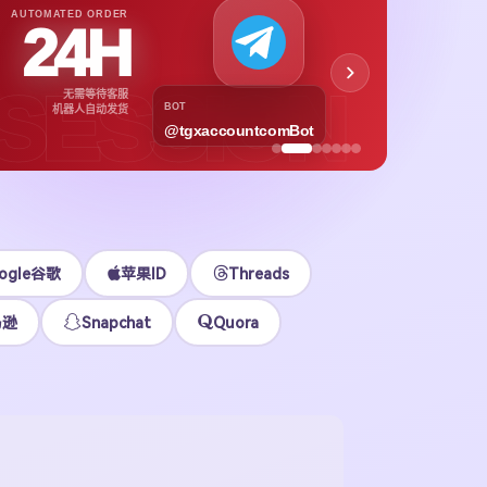
APPL
AUTOMATED ORDER
24H
App
下载号与
SESSION
无需等待客服
各区
BOT
机器人自动发货
@tgxaccountcomBot
立即
ogle谷歌
苹果ID
Threads
马逊
Snapchat
Quora