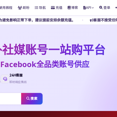
使用教程
刷粉
导航
充值
博客
API
查单
，建议提前安排余额充值。
客服不接受任何私下转账，请勿添加
t海外社媒账号一站购平台
ktok·Facebook全品类账号供应
24H客服
待
即时响应售后
搜索