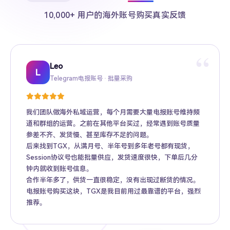
10,000+ 用户的海外账号购买真实反馈
“
Leo
Sarah
Kevin
Mike
Amy
Daniel
Jason
Wing
Richard
L
Telegram电报账号 · 批量采购
Twitter推特高粉号 · Web3项目推广
TikTok账号 · 跨境电商矩阵运营
Facebook广告账号 · 跨境广告投放
Instagram账号 · 品牌海外推广
Gmail账号 · Apple ID · AI工具账号
YouTube账号 · 内容变现
Telegram Premium代充 · 个人用户
海外账号批发 · MCN机构
我们团队做海外私域运营，每个月需要大量电报账号维持频
道和群组的运营。之前在其他平台买过，经常遇到账号质量
参差不齐、发货慢、甚至库存不足的问题。
后来找到TGX，从满月号、半年号到多年老号都有现货，
Session协议号也能批量供应，发货速度很快，下单后几分
钟内就收到账号信息。
合作半年多了，供货一直很稳定，没有出现过断货的情况。
电报账号购买这块，TGX是我目前用过最靠谱的平台，强烈
推荐。