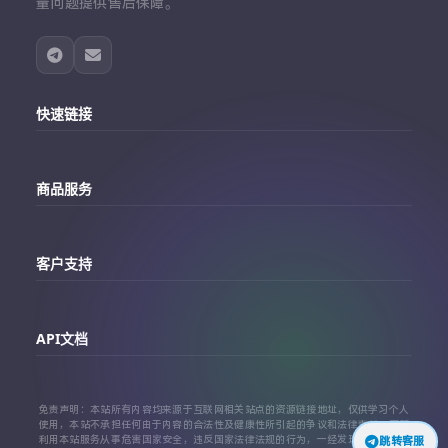
量问题提供售后保障。
快速链接
主站
商品服务
个人中心
Telegram账号购买
订单查询
客户支持
Twitter账号购买
代理对接文档
Telegram 客服
Facebook账号购买
API文档
常见问题
Instagram账号购买
API 接口文档
免责声明：本站所有内容均来源于互联网相关站点的资源链接地址，仅供学习个人
TikTok账号购买
使用，本站不承担任何由于内容的合法性及健康性所引起的争议和法律责任。严禁
利用本站服务从事危害国家安全，违反国家法律法规的行为，一经发现，立即上报
跳转客服
代理对接文档