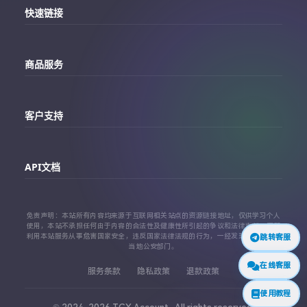
快速链接
主站
商品服务
个人中心
Telegram账号购买
订单查询
客户支持
Twitter账号购买
代理对接文档
Telegram 客服
Facebook账号购买
API文档
常见问题
Instagram账号购买
API 接口文档
免责声明：本站所有内容均来源于互联网相关站点的资源链接地址，仅供学习个人
TikTok账号购买
使用，本站不承担任何由于内容的合法性及健康性所引起的争议和法律责任。严禁
利用本站服务从事危害国家安全，违反国家法律法规的行为，一经发现，立即上报
跳转客服
代理对接文档
当地公安部门。
查看更多平台
在线客服
服务条款
隐私政策
退款政策
使用教程