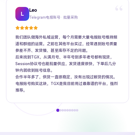
“
Leo
Sarah
Kevin
Mike
Amy
Daniel
Jason
Wing
Richard
L
Telegram电报账号 · 批量采购
Twitter推特高粉号 · Web3项目推广
TikTok账号 · 跨境电商矩阵运营
Facebook广告账号 · 跨境广告投放
Instagram账号 · 品牌海外推广
Gmail账号 · Apple ID · AI工具账号
YouTube账号 · 内容变现
Telegram Premium代充 · 个人用户
海外账号批发 · MCN机构
我们团队做海外私域运营，每个月需要大量电报账号维持频
道和群组的运营。之前在其他平台买过，经常遇到账号质量
参差不齐、发货慢、甚至库存不足的问题。
后来找到TGX，从满月号、半年号到多年老号都有现货，
Session协议号也能批量供应，发货速度很快，下单后几分
钟内就收到账号信息。
合作半年多了，供货一直很稳定，没有出现过断货的情况。
电报账号购买这块，TGX是我目前用过最靠谱的平台，强烈
推荐。