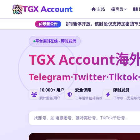
TGX Account
主站
商品
 点至早上 7 点期间暂停开放，该时段仅支持加密货币支付，为避免影响
最新公告
平台实时在线 · 即时发货
TGX Accoun
Telegram·Twitter·Ti
10,000+ 用户
安全保障
即时发货
累计服务用户
三年运营值得信赖
下单秒出无需等