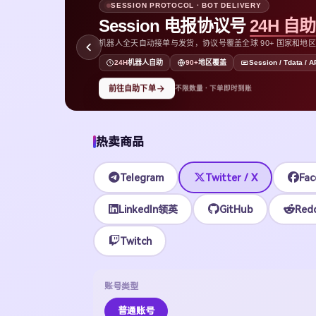
SESSION PROTOCOL · BOT DELIVERY
Session 电报协议号
24H 自
机器人全天自动接单与发货，协议号覆盖全球 90+ 国家和地区，支持
D
24H
机器人自助
90+
地区覆盖
Session / Tdata / A
前往自助下单
不限数量 · 下单即时到账
热卖商品
Telegram
Twitter / X
Fac
LinkedIn领英
GitHub
Redd
Twitch
账号类型
普通账号