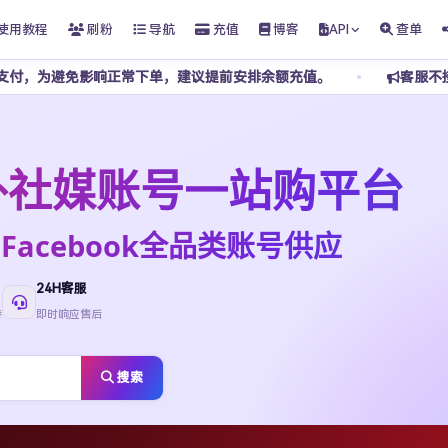
使用教程
刷粉
导航
充值
博客
API
查单
正常下单，建议提前安排余额充值。
客服不接受任何私下转账，
t海外社媒账号一站购平台
ktok·Facebook全品类账号供应
24H客服
待
即时响应售后
搜索