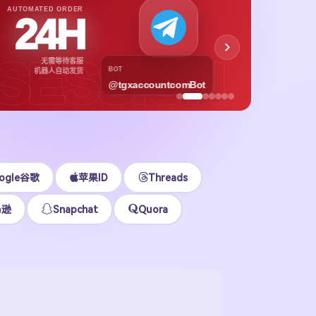
APPL
AUTOMATED ORDER
24H
App
下载号与
SESSION
无需等待客服
各区
BOT
机器人自动发货
@tgxaccountcomBot
立即
ogle谷歌
苹果ID
Threads
马逊
Snapchat
Quora