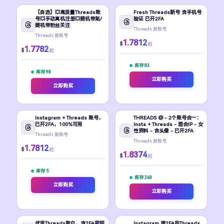
【自选】💥高质量Threads账
Fresh Threads新号 含手机号
号💥手动真机注册💥随机带贴/
验证 已开2FA
随机带粉丝关注
Threads 新账号
Threads 新账号
1.7812
$
起
1.7782
$
起
库存 83
库存 98
立即购买
立即购买
Instagram + Threads 账号，
THREADS @ - 2个账号合一：
已开2FA，100%可用
Insta + Threads - 混合IP - 女
性资料 - 含头像 - 已开2FA
Threads 新账号
Threads 新账号
1.7812
$
起
1.8374
$
起
库存 5
库存 248
立即购买
立即购买
优质Threads账户，含2FA密钥
Instagram 带2FA的Threads