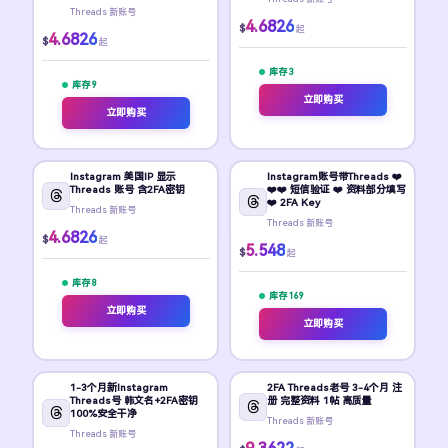
Threads 新账号
4.6826
$
起
4.6826
$
起
库存 3
库存 9
立即购买
立即购买
Instagram 美国IP 显示
Instagram账号带Threads ❤️
Threads 账号 含2FA密钥
❤️❤️ 短信验证 ❤️ 资料部分填写
❤️ 2FA Key
Threads 新账号
Threads 新账号
4.6826
$
起
5.548
$
起
库存 8
库存 169
立即购买
立即购买
1-3个月新Instagram
2FA Threads老号 3-4个月 注
Threads号 韩文名+2FA密钥
册 完整资料 1帖 高质量
100%安全干净
Threads 新账号
Threads 新账号