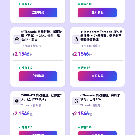
库存 150
库存 180
立即购买
立即购买
✅ Threads 自动注册。邮箱验
➤ Instagram Threads 2FA 自
证（不含）+ 2FA。性别 - 混
动注册 ➤ 7+天静置，登录时不
合/IP - 混合
需要短信验证
Threads 新账号
Threads 新账号
2.1546
2.1546
$
$
起
起
库存 140
库存 97
立即购买
立即购买
THREADS 自动注册，已静置7
• Threads 自动注册。资料未
天，已开2FA认证。
填写。已开2FA
Threads 新账号
Threads 新账号
2.1546
2.1546
$
$
起
起
库存 120
库存 130