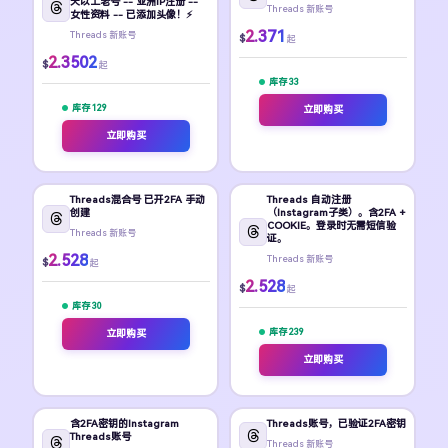
天以上老号 -- 亚洲IP注册 --
Threads 新账号
女性资料 -- 已添加头像！⚡
2.371
Threads 新账号
$
起
2.3502
$
起
库存 33
库存 129
立即购买
立即购买
Threads混合号 已开2FA 手动
Threads 自动注册
创建
（Instagram子类）。含2FA +
COOKIE。登录时无需短信验
Threads 新账号
证。
2.528
Threads 新账号
$
起
2.528
$
起
库存 30
库存 239
立即购买
立即购买
含2FA密钥的Instagram
Threads账号，已验证2FA密钥
Threads账号
Threads 新账号