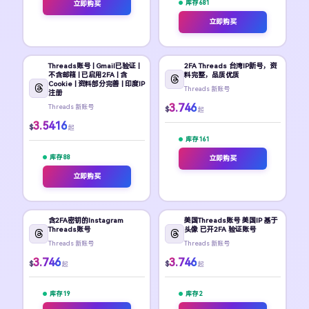
库存 681
立即购买
立即购买
Threads账号 | Gmail已验证 |
2FA Threads 台湾IP新号，资
不含邮箱 | 已启用2FA | 含
料完整，品质优质
Cookie | 资料部分完善 | 印度IP
Threads 新账号
注册
3.746
Threads 新账号
$
起
3.5416
$
起
库存 161
库存 88
立即购买
立即购买
含2FA密钥的Instagram
美国Threads账号 美国IP 基于
Threads账号
头像 已开2FA 验证账号
Threads 新账号
Threads 新账号
3.746
3.746
$
$
起
起
库存 19
库存 2