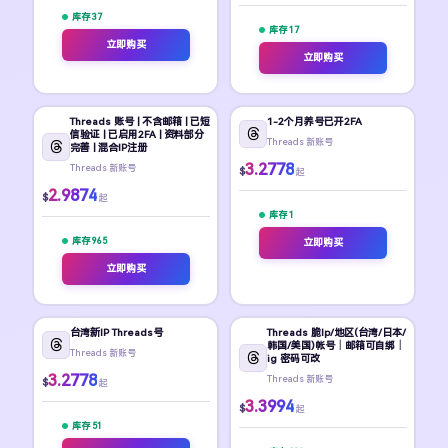
库存 37
库存 17
立即购买
立即购买
Threads 账号 | 不含邮箱 | 已短
1-2个月养号已开2FA
信验证 | 已启用2FA | 资料部分
Threads 新账号
完善 | 混合IP注册
3.2778
Threads 新账号
$
起
2.9874
$
起
库存 1
库存 965
立即购买
立即购买
台湾新IP Threads号
Threads 脆Ip/地区(台湾/日本/
韩国/美国)帐号｜邮箱可自绑｜
Threads 新账号
ig 密码可改
3.2778
Threads 新账号
$
起
3.3994
$
起
库存 51