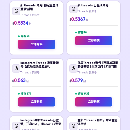
新 threads 账号| 稳定且全球
新 threads 已验证账号
登录访问|
Threads 新账号
Threads 新账号
0.5367
$
起
0.5334
$
起
库存 90
库存 90
立即购买
立即购买
Instagram Threds 高质量账
优质Threads账号 | 已添加双重
号 含已验证头像和2FA
验证密钥 | 全球访问 | 即刻可用
Threads 新账号
Threads 新账号
0.563
0.579
$
$
起
起
库存 174
库存 有货
立即购买
立即购买
Instagram帐户Threads已激
全新 Threads 账户，带双重验
活，开启2FA ，带cookies登录
证密钥
Threads 新账号
Threads 新账号