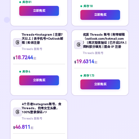
库存 81
库存 18
立即购买
立即购买
Threads+Instagram | 注册7
优质 Threads 账号 | 附带邮箱
天以上 | 含手机号+Outlook邮
（outlook.com/hotmail.com
箱 | 实体注册
） | 两次短信验证 | 已开启2FA |
资料部分填充 | 混合 IP 注册
Threads 新账号
Threads 新账号
18.7244
$
起
19.6314
$
起
库存 4
库存 173
立即购买
立即购买
4个月老Instagram账号，含
Threads，台湾女生头像，
100%登录保证✅⚡
Threads 新账号
46.811
$
起