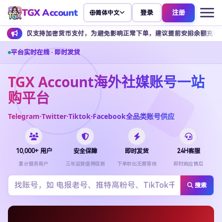
TGX Account
登录
注册
简体中文
持加密货币支付，为避免影响正常下单，建议提前安排余额充值。
客服
平台实时在线 · 即时发货
TGX Account海外社媒账号一站
购平台
Telegram·Twitter·Tiktok·Facebook全品类账号供应
10,000+ 用户
安全保障
即时发货
24H客服
累计服务用户
三年运营值得信赖
下单秒出无需等待
即时响应售后
搜索