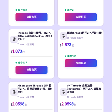
库存 163
库存 2
立即购买
立即购买
Threads 自动注册号，含2FA
韩版Threads已开2FA手动注册
和Base64格式Cookie，养号3
Threads 新账号
天以上
1.873
Threads 新账号
$
起
1.873
$
起
库存 105
库存 137
立即购买
立即购买
⚡️Instagram Threads 2FA 已
✅⚡️ Threads 自动注册
开2FA，注册后静置5+天，资料
(Instagram). 已开2FA. 邮箱验
空白
证通过
Threads 新账号
Threads 新账号
2.0598
2.0598
$
$
起
起