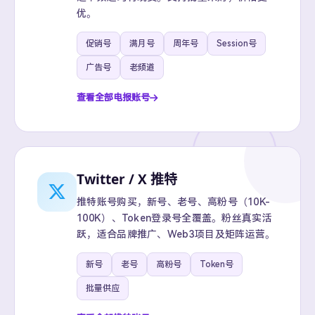
优。
促销号
满月号
周年号
Session号
广告号
老频道
查看全部电报账号
Twitter / X 推特
推特账号购买，新号、老号、高粉号（10K-
100K）、Token登录号全覆盖。粉丝真实活
跃，适合品牌推广、Web3项目及矩阵运营。
新号
老号
高粉号
Token号
批量供应