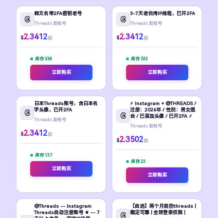
韩文名带2FA密钥老号
3-7天老台湾IP线程，已开2FA
Threads 新账号
Threads 新账号
2.3412
2.3412
$
$
起
起
库存 338
库存 533
立即购买
立即购买
日本Threads账号，含日本名
⚡ Instagram + @THREADS /
字头像，已开2FA
注册：2026年 / 性别：男女混
合 / 已添加头像 / 已开2FA ⚡
Threads 新账号
Threads 新账号
2.3412
$
起
2.3502
$
起
库存 137
库存 23
立即购买
立即购买
@Threads -- Instagram
【自选】两个月前的threads |
Threads自动注册账号 ⚜️ -- 7
稳定可靠 | 全球登录权限 |