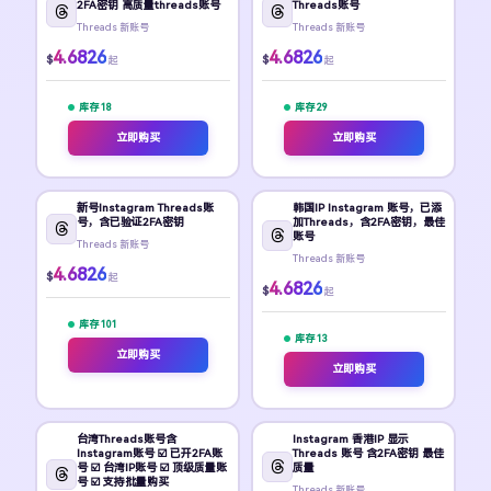
2FA密钥 高质量threads账号
Threads账号
Threads 新账号
Threads 新账号
4.6826
4.6826
$
$
起
起
库存 18
库存 29
立即购买
立即购买
新号Instagram Threads账
韩国IP Instagram 账号，已添
号，含已验证2FA密钥
加Threads，含2FA密钥，最佳
账号
Threads 新账号
Threads 新账号
4.6826
$
起
4.6826
$
起
库存 101
库存 13
立即购买
立即购买
台湾Threads账号含
Instagram 香港IP 显示
Instagram账号 ☑️ 已开2FA账
Threads 账号 含2FA密钥 最佳
号 ☑️ 台湾IP账号 ☑️ 顶级质量账
质量
号 ☑️ 支持批量购买
Threads 新账号