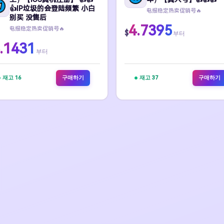
👍IP垃圾的会登陆频繁 小白
电报稳定热卖促销号🔥
别买 没售后
4.7395
电报稳定热卖促销号🔥
$
부터
.1431
부터
재고 16
구매하기
재고 37
구매하기