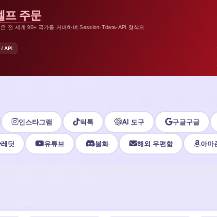
 셀프 주문
전 세계 90+ 국가를 커버하며 Session·Tdata·API 형식으
 / API
인스타그램
틱톡
AI 도구
구글구글
레딧
유튜브
불화
해외 우편함
아마