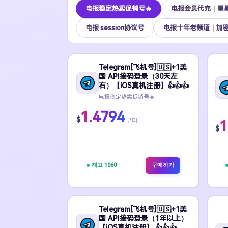
电报稳定热卖促销号🔥
电报会员代充｜星
电报 session协议号
电报十年老频道｜加
Telegram[飞机号]🇺🇸+1美
国 API接码登录（30天左
右）【iOS真机注册】👍👍👍
电报稳定热卖促销号🔥
1.4794
$
부터
1
$
재고 1060
구매하기
Telegram[飞机号]🇺🇸+1美
国 API接码登录（1年以上）
【iOS真机注册】 👍👍👍