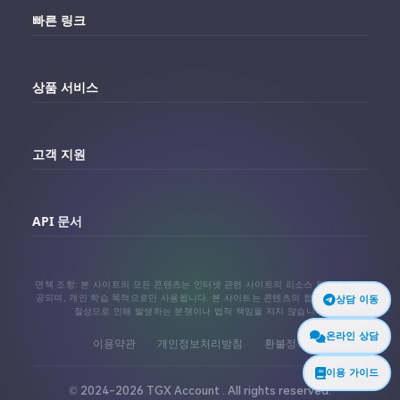
빠른 링크
홈
상품 서비스
대시보드
Telegram 계정 구매
주문내역
고객 지원
Twitter 계정 구매
대리점 연동 가이드
Telegram 고객센터
Facebook 계정 구매
API 문서
자주 묻는 질문
Instagram 계정 구매
API 문서
면책 조항: 본 사이트의 모든 콘텐츠는 인터넷 관련 사이트의 리소스 링크에서 제
TikTok 계정 구매
공되며, 개인 학습 목적으로만 사용됩니다. 본 사이트는 콘텐츠의 합법성 또는 적
상담 이동
절성으로 인해 발생하는 분쟁이나 법적 책임을 지지 않습니다.
대리점 연동 가이드
더 보기
온라인 상담
이용약관
개인정보처리방침
환불정책
이용 가이드
© 2024-2026 TGX Account . All rights reserved.