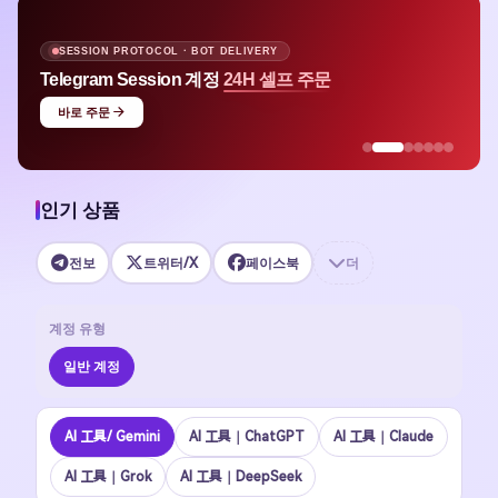
APPLE ID · MULTI-REGION STOCK
Apple ID
평균 $1.48 즉시 사용
바로 구매
인기 상품
전보
트위터/X
페이스북
더
계정 유형
일반 계정
Al 工具/ Gemini
AI 工具｜ChatGPT
Al 工具｜Claude
AI 工具｜Grok
Al 工具｜DeepSeek