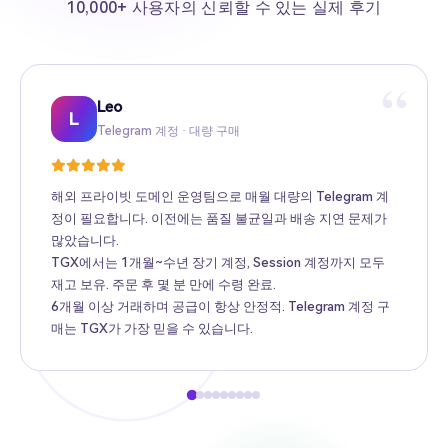
10,000+ 사용자의 신뢰할 수 있는 실제 후기
“
Leo
Sarah
Kevin
Mike
Amy
Daniel
Jason
Wing
Richard
L
Telegram 계정 · 대량 구매
Twitter 고팔로워 · Web3 프로모션
TikTok 계정 · 크로스보더 전자상거래
Facebook 광고 계정 · 크로스보더 광고
Instagram 계정 · 브랜드 해외 홍보
Gmail · Apple ID · AI 도구
YouTube 계정 · 콘텐츠 수익화
Telegram Premium 대행 · 개인 사용자
해외 계정 도매 · MCN 기관
해외 프라이빗 도메인 운영팀으로 매월 대량의 Telegram 계
정이 필요합니다. 이전에는 품질 불균일과 배송 지연 문제가
많았습니다.
TGX에서는 1개월~수년 장기 계정, Session 계정까지 모두
재고 보유. 주문 후 몇 분 만에 수령 완료.
6개월 이상 거래하며 공급이 항상 안정적. Telegram 계정 구
매는 TGX가 가장 믿을 수 있습니다.