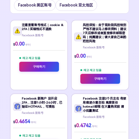
Facebook 美区账号
Facebook 亚太地区
注意查看账号格式｜cookie &
风控须知：由于现阶段风控特别
2FA | 买错格式不退换
严格不建议马上修改资料｜建议
7天后修改或者直接修改邮箱密
Facebook 新账号
码｜纯属建议｜请大家自己斟酌
把控风险
0.00
$
부터
Facebook 新账号
0.00
$
부터
재고 재고 있음
구매하기
재고 재고 있음
구매하기
Facebook 新账户 没开启
Facebook 注册2个月左右 有使
2FA，注册1小时-24小时，已
用痕迹介意勿拍 高度信任
验证HOTMAIL，可浸泡
hotmail邮箱 在大量购买前 请
小批量测试
Facebook 新账号
Facebook 新账号
0.4654
$
부터
0.4742
$
부터
재고 재고 있음