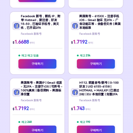
Facebook 新号，随机 IP，附
美国账号 - 615XX - 注册手机
带 Hotmail，新注册，好友
iOS - Gmail 验证 无2FA - 广
15-50，已验证手机号，英文
告功能正常 - 含备份文件 | 美国
名，已开启2FA
本地标准
Facebook 新账号
Facebook 新账号
1.6688
1.7192
$
$
부터
부터
재고 재고 있음
재고 254
구매하기
구매하기
美国账号 - 美国IP | Gmail 优质
H112. 欧盟老号/新号 | 0-100
- 无2FA - 注册于iOS | 可养号 -
好友 | UID 6155-6158 |
100%真实 | 备份资料 - 美国标
HOTMAIL + MAILKP | 已通过
准位置
282 | EU 本地位置 | 完整2FA
Facebook 新账号
Facebook 新账号
1.7192
1.743
$
$
부터
부터
재고 268
재고 190
구매하기
구매하기