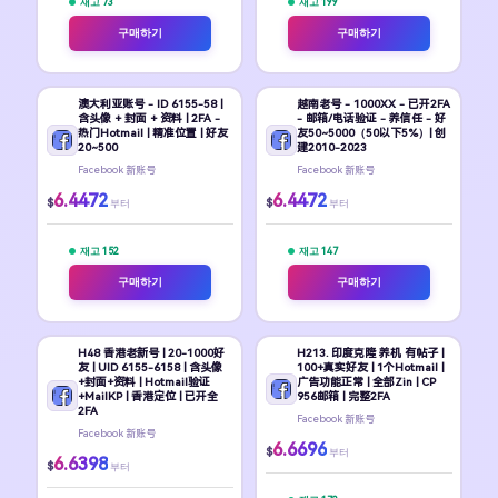
재고 73
재고 199
구매하기
구매하기
澳大利亚账号 - ID 6155-58 |
越南老号 - 1000XX - 已开2FA
含头像 + 封面 + 资料 | 2FA -
- 邮箱/电话验证 - 养信任 - 好
热门Hotmail | 精准位置 | 好友
友50~5000（50以下5%）| 创
20~500
建2010-2023
Facebook 新账号
Facebook 新账号
6.4472
6.4472
$
$
부터
부터
재고 152
재고 147
구매하기
구매하기
H48 香港老新号 | 20-1000好
H213. 印度克隆 养机 有帖子 |
友 | UID 6155-6158 | 含头像
100+真实好友 | 1个Hotmail |
+封面+资料 | Hotmail验证
广告功能正常 | 全部Zin | CP
+MailKP | 香港定位 | 已开全
956邮箱 | 完整2FA
2FA
Facebook 新账号
Facebook 新账号
6.6696
$
부터
6.6398
$
부터