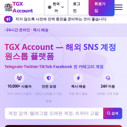
TGX
로그
회원가
한국
Account
인
입
어
 잔액 충전을 준비하는 것이 좋습니다.
고객 서비스에서는 개인 송금을
24시간 온라인 · 즉시 배송
TGX Account — 해외 SNS 계정
원스톱 플랫폼
Telegram·Twitter·TikTok·Facebook 전 카테고리 계정
10,000+ 사용자
안전 보장
즉시 배송
24H 지원
누적 서비스 사용자
3년간 신뢰할 수 있는
주문 즉시 발송
언제든 고객 지원
운영
검색