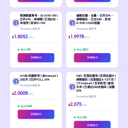
欧洲联盟账号 - ID 6155-58 |
越南克隆 - 头像 - 已开2FA -
已开2FA - 热邮箱 | 已抗282 -
邮箱验证 - 已过282 - 好友
本地号 | 好友0~100
0~500 | 2025创建
Facebook 新账号
Facebook 新账号
1.8052
1.9978
$
$
부터
부터
재고 190
재고 2827
구매하기
구매하기
H188 印度养号 | 含Hotmail |
H81. 巴西克隆号 | 巴西注册IP |
282天 | 已开FULL 2FA
邮箱验证 | 注册超过4-12个月 |
1个Hotmail | 无手机号 | 备份
Facebook 新账号
文件 | 已通过282次验证 | 完整
2FA
2.0008
$
부터
Facebook 新账号
2.075
$
부터
재고 2449
구매하기
재고 234
구매하기