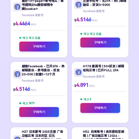
建好10个page⭐账号格式：账
注册手机号 - 无2FA - 热门邮箱
号|密码|2fa|微软邮箱令
验证 - 好友0~5000
牌|cookie⭐
Facebook 新账号
Facebook 新账号
4.5146
$
부터
4.4464
$
부터
재고 재고 있음
재고 재고 있음
구매하기
구매하기
越南Facebook - 已开2FA - 热
H178 泰国号 | 50+好友 | 邮箱
邮箱信任 - 养号信任 - 好友
收码正常 | 已开FULL 2FA
20~500 | 创建5~12个月
Facebook 新账号
Facebook 新账号
4.891
$
부터
4.5146
$
부터
재고 2
재고 1871
구매하기
구매하기
H27 日本新号 2025注册 广告
H52. 台湾账号 | 含改密码至邮
功能正常 日本时区 日元
箱 | 广告功能正常 | 2024 -