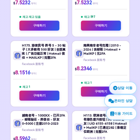
7.5232
7.5232
$
$
부터
부터
재고 재고 있음
재고 597
구매하기
구매하기
H175. 菲律宾号 养号 5 - 30 帖
南美南非老号克隆 | 2010 -
子 | 大多数有 500 好友 | 全部真
2024 | 含邮箱 | Hotmail +
实 | 广告功能正常 | Hotmail 信
MailKP | 无2FA
任 + MAIILKP | 完整2FA
Facebook 新账号
Facebook 新账号
8.2346
$
부터
8.1516
$
부터
재고 1
재고 1
상담 이동
구매하기
구매하기
온라인 상담
이용 가이드
越南老号 - 1000XX - 已开2FA
H113. 欧洲老号/新号 含帖子 +
- 邮箱验证 - 养信任 - 好友
有绿色提升按钮 | 30-5000 好
0~5000 | 注册2010-2023
友 | UID 6155-6158 | Hotmail
+ MailKP | 已通过282 | 准确定
Facebook 新账号
位欧洲 | 完整2FA
8.5962
Facebook 新账号
$
부터