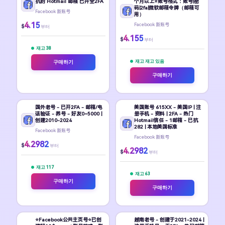
抗封 Hotmail 邮箱 已开全2FA
个月以上⭐账号格式：账号|密
码|2fa|微软邮箱令牌（邮箱可
Facebook 新账号
用）
4.15
Facebook 新账号
$
부터
4.155
$
부터
재고 38
재고 재고 있음
구매하기
구매하기
国外老号 - 已开2FA - 邮箱/电
美国账号 615XX - 美国IP | 注
话验证 - 养号 - 好友0~5000 |
册手机 - 资料 | 2FA - 热门
创建2010-2024
Hotmail信任 - 1邮箱 - 已抗
282 | 本地美国标准
Facebook 新账号
Facebook 新账号
4.2982
$
부터
4.2982
$
부터
재고 117
재고 63
구매하기
구매하기
⭐Facebook公共主页号⭐已创
越南老号 - 创建于2021-2024 |