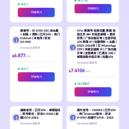
재고 172
재고 1
구매하기
구매하기
香港号 - ID 6155-58 | 含头像
H76. 美国号 标准位置 美国 收
+ 封面 + 资料 | 已开2FA - 热门
到主页 BM 代码至邮箱 + 更改
Hotmail | 本地号 | 好友
所有 | 广告功能正常 | 注册手机
20~500
iOS 美国 IP | 完整资料 + 头像 |
2023-2026年 | 无 WhatsApp
Facebook 新账号
OTP | 未绑定越南 IP | 广告功能
正常 | 全部真实 | 已通过 282 |
6.877
$
부터
邮箱获取代码正常 | 完整2FA
Facebook 新账号
재고 1
7.4106
$
부터
구매하기
재고 8227
구매하기
越南老号 - 已开2FA - 邮箱验证
国外老号 - 1000XX | 已开2FA
- 养号信任 - 好友0~5000 | 创
- 热门Hotmail信任 - 好友
建2010-2024
0~500 | 创建于2018 - 2023
Facebook 新账号
Facebook 新账号