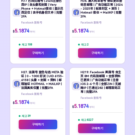
H77 巴西克隆号 | 2026注册巴
H36. 澳大利亚老号 保证更改密
西IP | 含头像和封面 | Very
码至邮箱 | 广告功能正常 | 2024
Phone + Hotmail信任 | 显示巴
- 2025年 | 标准时区 + 货币 |
西定位 | 含手机备份文件 | 完整
Hotmail 信任 + MailKP | 完整
2FA
2FA
Facebook 新账号
Facebook 新账号
5.1874
5.1874
$
$
부터
부터
재고 108
재고 2
구매하기
구매하기
H27. 法国号 蓝色勾选 META 验
H219. Facebook 美国号 含主
证 | 0 - 1000 好友 | UID 6155-
页 BM 代码到邮箱 + 全部资料
6158 | 头像 + 封面 + 资料 | 邮
已更改 | 广告功能正常 | 注册
箱验证 HOTMAIL + MAILKP |
iOS 2-6 个月 | 全部ZIN | 无越
法国真实位置 | 完整2FA
南IP | 已通过282 | 邮箱取码正
常 | 完整2FA
Facebook 新账号
Facebook 新账号
5.1874
$
부터
5.1874
$
부터
재고 39
재고 8227
구매하기
구매하기