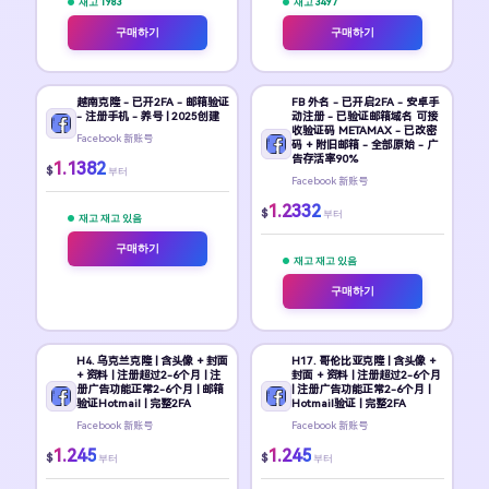
재고 1983
재고 3497
구매하기
구매하기
越南克隆 - 已开2FA - 邮箱验证
FB 外名 - 已开启2FA - 安卓手
- 注册手机 - 养号 | 2025创建
动注册 - 已验证邮箱域名 可接
收验证码 METAMAX - 已改密
Facebook 新账号
码 + 附旧邮箱 - 全部原始 - 广
告存活率90%
1.1382
$
부터
Facebook 新账号
1.2332
$
부터
재고 재고 있음
구매하기
재고 재고 있음
구매하기
H4. 乌克兰克隆 | 含头像 + 封面
H17. 哥伦比亚克隆 | 含头像 +
+ 资料 | 注册超过2-6个月 | 注
封面 + 资料 | 注册超过2-6个月
册广告功能正常2-6个月 | 邮箱
| 注册广告功能正常2-6个月 |
验证Hotmail | 完整2FA
Hotmail验证 | 完整2FA
Facebook 新账号
Facebook 新账号
1.245
1.245
$
$
부터
부터