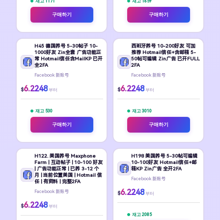
재고 1171
재고 1659
구매하기
구매하기
H45 德国养号 5-30帖子 10-
西班牙养号 10-200好友 可加
1000好友 Zin全套 广告功能正
推荐 Hotmail信任+含邮箱 5-
常 Hotmail信任含MailKP 已开
50帖可编辑 Zin广告 已开FULL
全2FA
2FA
Facebook 新账号
Facebook 新账号
6.2248
6.2248
$
$
부터
부터
재고 530
재고 3010
구매하기
구매하기
H122. 美国养号 Maxphone
H198 美国养号 5-30帖可编辑
Farm | 互动帖子 | 10-100 好友
10-100好友 Hotmail信任+邮
| 广告功能正常 | 已养 3-12 个
箱KP Zin广告 全开2FA
月 | 当前位置美国 | Hotmail 信
Facebook 新账号
任 | 有资料 | 完整2FA
6.2248
Facebook 新账号
$
부터
6.2248
$
부터
재고 2085