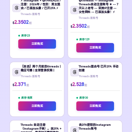
⚡ Instagram + @THREADS /
@Threads -- Instagram
注册：2026年 / 性别：男女混
Threads自动注册账号 ⚜️ -- 7
合 / 已添加头像 / 已开2FA ⚡
天以上老号 -- 亚洲IP注册 --
女性资料 -- 已添加头像！⚡
Threads 新账号
Threads 新账号
2.3502
$
起
2.3502
$
起
库存 23
库存 129
立即购买
立即购买
【自选】两个月前的threads |
Threads混合号 已开2FA 手动
稳定可靠 | 全球登录权限 |
创建
Threads 新账号
Threads 新账号
2.371
2.528
$
$
起
起
库存 有货
库存 30
立即购买
立即购买
Threads 自动注册
含2FA密钥的Instagram
（Instagram子类）。含2FA +
Threads账号