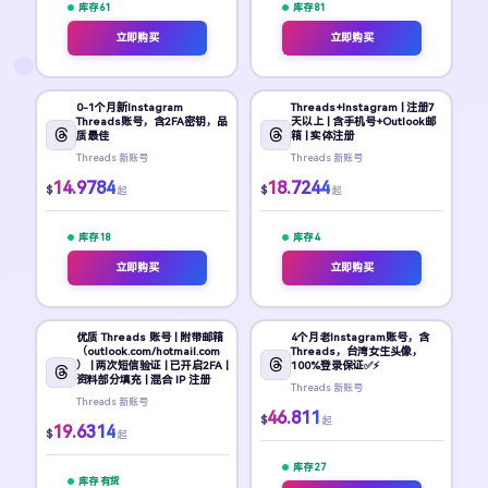
库存 61
库存 81
立即购买
立即购买
0-1个月新Instagram
Threads+Instagram | 注册7
Threads账号，含2FA密钥，品
天以上 | 含手机号+Outlook邮
质最佳
箱 | 实体注册
Threads 新账号
Threads 新账号
14.9784
18.7244
$
$
起
起
库存 18
库存 4
立即购买
立即购买
优质 Threads 账号 | 附带邮箱
4个月老Instagram账号，含
（outlook.com/hotmail.com
Threads，台湾女生头像，
） | 两次短信验证 | 已开启2FA |
100%登录保证✅⚡
资料部分填充 | 混合 IP 注册
Threads 新账号
Threads 新账号
46.811
$
起
19.6314
$
起
库存 27
库存 有货