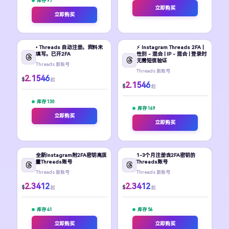
库存 97
立即购买
立即购买
• Threads 自动注册。资料未
⚡️ Instagram Threads 2FA |
填写。已开2FA
性别 - 混合 | IP - 混合 | 登录时
无需短信验证
Threads 新账号
Threads 新账号
2.1546
$
起
2.1546
$
起
库存 130
库存 169
立即购买
立即购买
全新Instagram附2FA密钥高质
1-3个月注册含2FA密钥的
量Threads账号
Threads账号
Threads 新账号
Threads 新账号
2.3412
2.3412
$
$
起
起
库存 41
库存 56
立即购买
立即购买