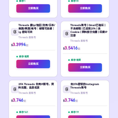
库存 1
库存 51
立即购买
立即购买
Threads 脆Ip/地区(台湾/日本/
Threads账号 | Gmail已验证 |
韩国/美国)帐号｜邮箱可自绑｜
不含邮箱 | 已启用2FA | 含
ig 密码可改
Cookie | 资料部分完善 | 印度IP
注册
Threads 新账号
Threads 新账号
3.3994
$
起
3.5416
$
起
库存 有货
库存 有货
立即购买
立即购买
2FA Threads 台湾IP新号，资
含2FA密钥的Instagram
料完整，品质优质
Threads账号
Threads 新账号
Threads 新账号
3.746
3.746
$
$
起
起
库存 161
库存 19