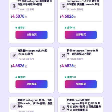
2个月老Instagram高质量账号
Instagram - 1-3个月老号含
含验证号码和2FA密钥
2FA密钥 高质量threads账号
Threads 新账号
Threads 新账号
4.5878
4.6826
$
$
起
起
库存 31
库存 18
立即购买
立即购买
高质量Instagram含2FA和
新号Instagram Threads账
Threads账号
号，含已验证2FA密钥
Threads 新账号
Threads 新账号
4.6826
4.6826
$
$
起
起
库存 29
库存 101
立即购买
立即购买
韩国IP Instagram 账号，已添
台湾Threads账号含
加Threads，含2FA密钥，最佳
Instagram账号 ☑️ 已开2FA账
账号
号 ☑️ 台湾IP账号 ☑️ 顶级质量账
号 ☑️ 支持批量购买
Threads 新账号