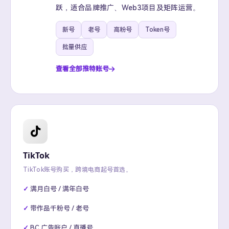
跃，适合品牌推广、Web3项目及矩阵运营。
新号
老号
高粉号
Token号
批量供应
查看全部推特账号
TikTok
TikTok账号购买，跨境电商起号首选。
满月白号 / 满年白号
带作品千粉号 / 老号
BC 广告账户 / 直播号