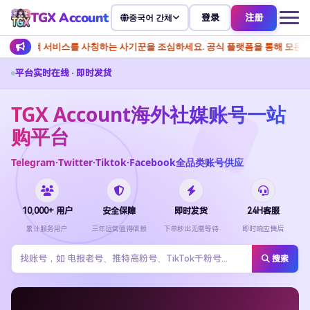
TGX Account
登录
注册
중국어 간체
칭하는 사기꾼을 조심하세요. 공식 플랫폼을 통해 모든 작업을 완료하시기 바랍니
平台实时在线 · 即时发货
TGX Account海外社媒账号一站
购平台
Telegram·Twitter·Tiktok·Facebook全品类账号供应
10,000+ 用户
安全保障
即时发货
24H客服
累计服务用户
三年运营值得信赖
下单秒出无需等待
即时响应售后
搜索