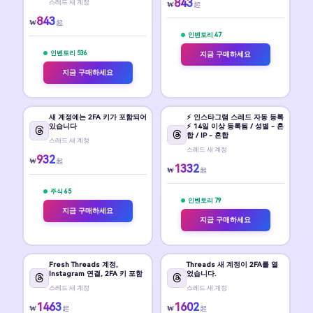
843
스레드 새 계정
₩
起
843
₩
起
인벤토리 47
인벤토리 536
지금 구매하세요
지금 구매하세요
새 계정에는 2FA 키가 포함되어
⚡️ 인스타그램 스레드 자동 등록
있습니다
⚡️ 14일 이상 등록됨 / 성별 - 혼
합 / IP - 혼합
스레드 새 계정
스레드 새 계정
932
₩
起
1332
₩
起
주식 65
인벤토리 79
지금 구매하세요
지금 구매하세요
Fresh Threads 계정,
Threads 새 계정이 2FA를 열
Instagram 연결, 2FA 키 포함
었습니다.
스레드 새 계정
스레드 새 계정
1463
1602
₩
₩
起
起