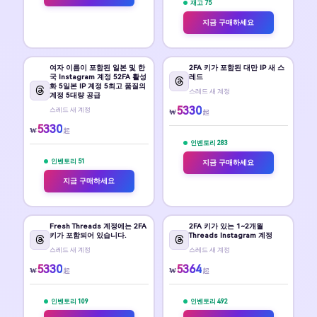
재고 75
지금 구매하세요
여자 이름이 포함된 일본 및 한
2FA 키가 포함된 대만 IP 새 스
국 Instagram 계정 5️2FA 활성
레드
화 5️일본 IP 계정 5️최고 품질의
스레드 새 계정
계정 5️대량 공급
5330
스레드 새 계정
₩
起
5330
₩
起
인벤토리 283
인벤토리 51
지금 구매하세요
지금 구매하세요
Fresh Threads 계정에는 2FA
2FA 키가 있는 1~2개월
키가 포함되어 있습니다.
Threads Instagram 계정
스레드 새 계정
스레드 새 계정
5330
5364
₩
₩
起
起
인벤토리 109
인벤토리 492