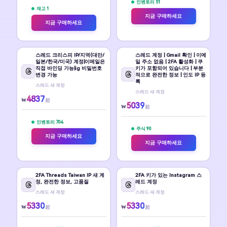
인벤토리 51
재고 1
지금 구매하세요
지금 구매하세요
스레드 크리스피 IP/지역(대만/
스레드 계정 | Gmail 확인 | 이메
일본/한국/미국) 계정|이메일은
일 주소 없음 | 2FA 활성화 | 쿠
직접 바인딩 가능|ig 비밀번호
키가 포함되어 있습니다 | 부분
변경 가능
적으로 완전한 정보 | 인도 IP 등
록
스레드 새 계정
스레드 새 계정
4837
₩
起
5039
₩
起
인벤토리 704
주식 90
지금 구매하세요
지금 구매하세요
2FA Threads Taiwan IP 새 계
2FA 키가 있는 Instagram 스
정, 완전한 정보, 고품질
레드 계정
스레드 새 계정
스레드 새 계정
5330
5330
₩
₩
起
起