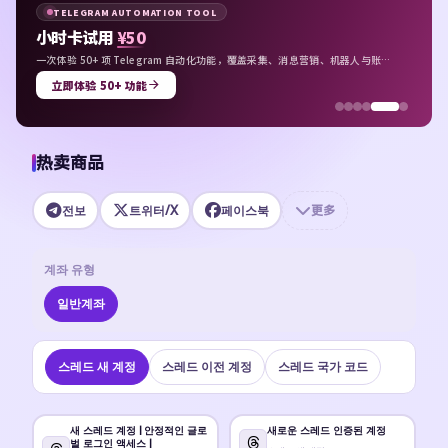
TELEGRAM AUTOMATION TOOL
小时卡试用
¥50
一次体验 50+ 项 Telegram 自动化功能，覆盖采集、消息营销、机器人与账号
管理。
立即体验 50+ 功能
热卖商品
전보
트위터/X
페이스북
更多
계좌 유형
일반계좌
스레드 새 계정
스레드 이전 계정
스레드 국가 코드
새 스레드 계정 | 안정적인 글로
새로운 스레드 인증된 계정
벌 로그인 액세스 |