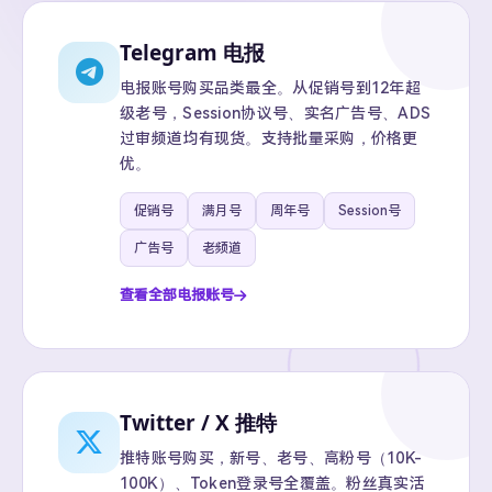
Telegram 电报
电报账号购买品类最全。从促销号到12年超
级老号，Session协议号、实名广告号、ADS
过审频道均有现货。支持批量采购，价格更
优。
促销号
满月号
周年号
Session号
广告号
老频道
查看全部电报账号
Twitter / X 推特
推特账号购买，新号、老号、高粉号（10K-
100K）、Token登录号全覆盖。粉丝真实活