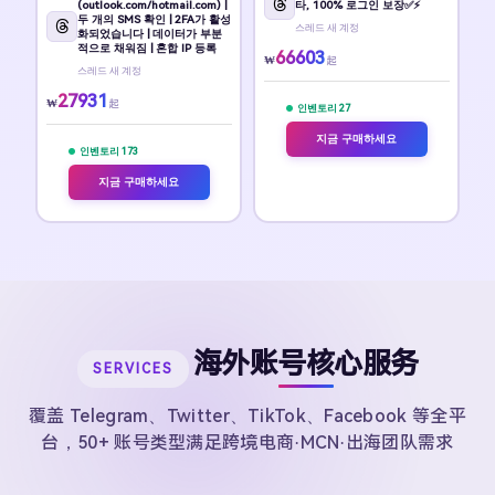
(outlook.com/hotmail.com) |
타, 100% 로그인 보장✅⚡
두 개의 SMS 확인 | 2FA가 활성
스레드 새 계정
화되었습니다 | 데이터가 부분
적으로 채워짐 | 혼합 IP 등록
66603
₩
起
스레드 새 계정
27931
₩
起
인벤토리 27
지금 구매하세요
인벤토리 173
지금 구매하세요
海外账号核心服务
SERVICES
覆盖 Telegram、Twitter、TikTok、Facebook 等全平
台，50+ 账号类型满足跨境电商·MCN·出海团队需求