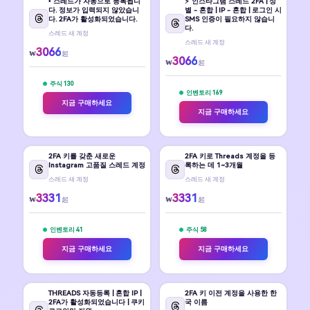
• 스레드가 자동으로 등록됩니
⚡️ 인스타그램 스레드 2FA | 성
다. 정보가 입력되지 않았습니
별 - 혼합 | IP - 혼합 | 로그인 시
다. 2FA가 활성화되었습니다.
SMS 인증이 필요하지 않습니
다.
스레드 새 계정
스레드 새 계정
3066
₩
起
3066
₩
起
주식 130
인벤토리 169
지금 구매하세요
지금 구매하세요
2FA 키를 갖춘 새로운
2FA 키로 Threads 계정을 등
Instagram 고품질 스레드 계정
록하는 데 1~3개월
스레드 새 계정
스레드 새 계정
3331
3331
₩
₩
起
起
인벤토리 41
주식 58
지금 구매하세요
지금 구매하세요
THREADS 자동등록 | 혼합 IP |
2FA 키 이전 계정을 사용한 한
2FA가 활성화되었습니다 | 쿠키
국 이름