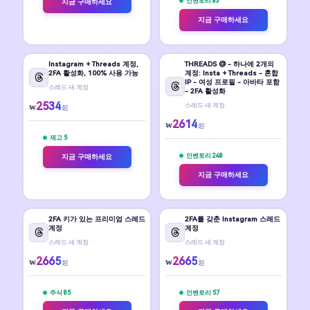
인벤토리 83
지금 구매하세요
지금 구매하세요
Instagram + Threads 계정,
THREADS @ - 하나에 2개의
2FA 활성화, 100% 사용 가능
계정: Insta + Threads - 혼합
IP - 여성 프로필 - 아바타 포함
스레드 새 계정
- 2FA 활성화
2534
스레드 새 계정
₩
起
2614
₩
起
재고 5
인벤토리 248
지금 구매하세요
지금 구매하세요
2FA 키가 있는 프리미엄 스레드
2FA를 갖춘 Instagram 스레드
계정
계정
스레드 새 계정
스레드 새 계정
2665
2665
₩
₩
起
起
주식 85
인벤토리 57