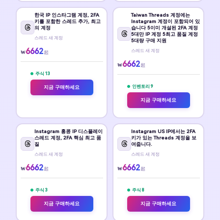
한국 IP 인스타그램 계정, 2FA
Taiwan Threads 계정에는
키를 포함한 스레드 추가, 최고
Instagram 계정이 포함되어 있
의 계정
습니다 5️이미 개설된 2FA 계정
5️대만 IP 계정 5️최고 품질 계정
스레드 새 계정
5️대량 구매 지원
6662
스레드 새 계정
₩
起
6662
₩
起
주식 13
인벤토리 9
지금 구매하세요
지금 구매하세요
Instagram 홍콩 IP 디스플레이
Instagram US IP에서는 2FA
스레드 계정, 2FA 핵심 최고 품
키가 있는 Threads 계정을 보
질
여줍니다.
스레드 새 계정
스레드 새 계정
6662
6662
₩
₩
起
起
주식 3
주식 8
지금 구매하세요
지금 구매하세요