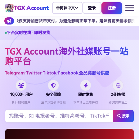
TGX Account
登录
注册
简体中文
持加密货币支付，为避免影响正常下单，建议提前安排余额充值。
客服
平台实时在线 · 即时发货
TGX Account海外社媒账号一站
购平台
Telegram·Twitter·Tiktok·Facebook全品类账号供应
10,000+ 用户
安全保障
即时发货
24H客服
累计服务用户
三年运营值得信赖
下单秒出无需等待
即时响应售后
搜索