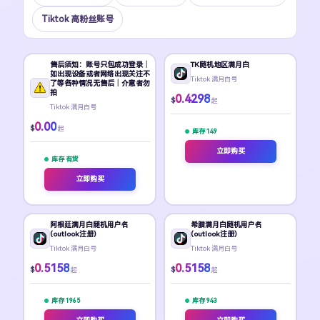
Tiktok 高粉丝账号
售后须知：账号只包成功登录｜
TK随机地区满月白
如出现设备或者网络出现关注不
Tiktok 满月白号
了等各种情况无售后｜介意者勿
拍
0.4298
$
起
Tiktok 满月白号
0.00
$
起
库存 149
立即购买
库存 有货
立即购买
阿根廷满月白随机用户名
希腊满月白随机用户名
(outlook注册)
(outlook注册)
Tiktok 满月白号
Tiktok 满月白号
0.5158
0.5158
$
$
起
起
库存 1965
库存 943