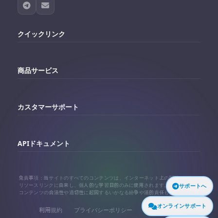
クイックリンク
ホーム
商品サービス
マイページ
Telegramアカウント購入
注文履歴
カスタマーサポート
Twitterアカウント購入
代理店連携ガイド
Telegram サポート
Facebookアカウント購入
APIドキュメント
よくある質問
Instagramアカウント購入
APIドキュメント
免責事項：当サイトのすべてのコンテンツは、インターネット上の関連サイトの
TikTokアカウント購入
リソースリンクに由来し、個人的な学習目的のみに使用されます。当サイトは、
サポートへ
コンテンツの合法性や適切性に起因するいかなる紛争や法的責任も負いません。
代理店連携ガイド
もっと見る
オンラインサポート
利用規約
プライバシーポリシー
返金ポリシー