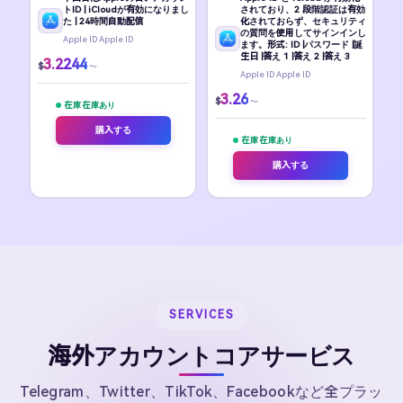
トID | iCloudが有効になりまし
されており、2 段階認証は有効
た | 24時間自動配信
化されておらず、セキュリティ
の質問を使用してサインインし
Apple ID Apple ID
ます。形式: ID |パスワード |誕
生日 |答え 1 |答え 2 |答え 3
3.2244
$
〜
Apple ID Apple ID
3.26
$
〜
在庫 在庫あり
購入する
在庫 在庫あり
購入する
SERVICES
海外アカウントコアサービス
Telegram、Twitter、TikTok、Facebookなど全プラッ