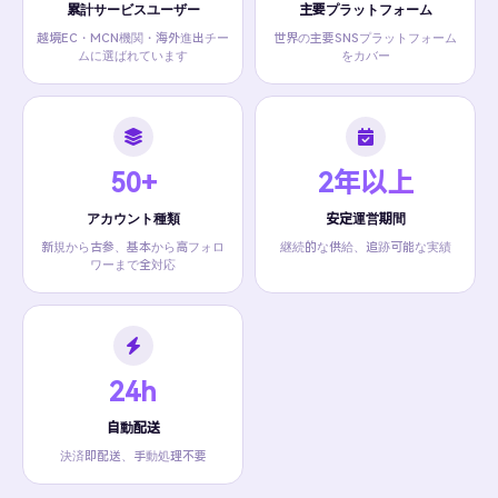
累計サービスユーザー
主要プラットフォーム
越境EC・MCN機関・海外進出チー
世界の主要SNSプラットフォーム
ムに選ばれています
をカバー
50+
2年以上
アカウント種類
安定運営期間
新規から古参、基本から高フォロ
継続的な供給、追跡可能な実績
ワーまで全対応
24h
自動配送
決済即配送、手動処理不要