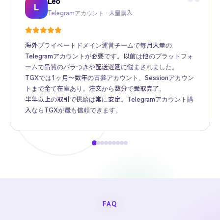
“
Leo
Sarah
Kevin
Mike
Amy
Daniel
Jason
Wing
Richard
L
Telegramアカウント · 大量購入
Twitter高フォロワー · Web3プロモーション
TikTokアカウント · 越境ECマトリクス
Facebook広告アカウント · 越境広告
Instagramアカウント · ブランド海外推広
Gmail · Apple ID · AIツール
YouTubeアカウント · コンテンツ収益化
Telegram Premium代行 · 個人ユーザー
海外アカウント卸売 · MCN機関
海外プライベートドメイン運営チームで毎月大量の
Telegramアカウントが必要です。以前は他のプラットフォ
ームで品質のバラつきや配送遅延に悩まされました。
TGXでは1ヶ月〜数年の古参アカウント、Sessionアカウン
トまで全て在庫あり。注文から数分で受取完了。
半年以上の取引で供給は常に安定。Telegramアカウント購
入ならTGXが最も信頼できます。
FAQ