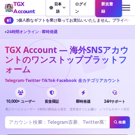
TGX
ログイ
新規登
日本
Account
ン
録
語
受け取ってお支払いいたしません。プライベート TG には追加のボーナス
24時間オンライン · 即時発送
TGX Account — 海外SNSアカウ
ントのワンストッププラットフ
ォーム
Telegram·Twitter·TikTok·Facebook 全カテゴリアカウント
10,000+ ユーザー
安全保証
即時発送
24Hサポート
累計サービスユーザー
3年間の信頼ある運営
注文後すぐにお届け
いつでもサポート対応
検索