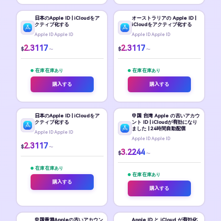
日本のApple ID | iCloudをア
オーストラリアの Apple ID |
クティブ化する
iCloudをアクティブ化する
Apple ID Apple ID
Apple ID Apple ID
2.3117
2.3117
$
$
〜
〜
在庫 在庫あり
在庫 在庫あり
購入する
購入する
日本のApple ID | iCloudをア
中国 台湾 Apple の古いアカウ
クティブ化する
ント ID | iCloudが有効になり
ました | 24時間自動配信
Apple ID Apple ID
Apple ID Apple ID
2.3117
$
〜
3.2244
$
〜
在庫 在庫あり
在庫 在庫あり
購入する
購入する
中国香港Appleの古いアカウン
Apple ID と iCloud が有効化