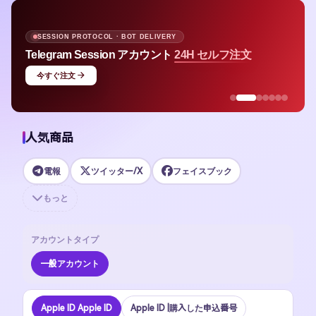
APPLE ID · MULTI-REGION STOCK
Apple ID
平均 $1.48 で即利用
今すぐ購入
人気商品
電報
ツイッター/X
フェイスブック
もっと
アカウントタイプ
一般アカウント
Apple ID Apple ID
Apple ID |購入した申込番号