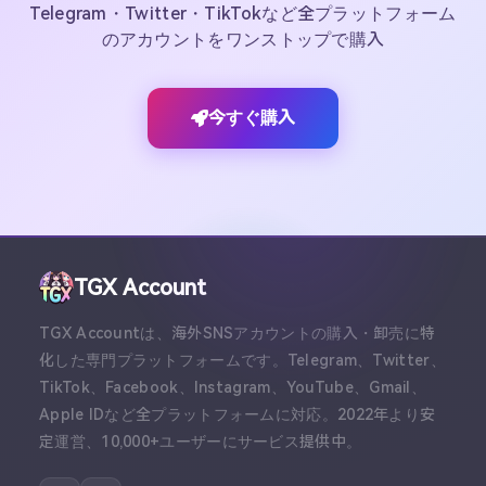
Telegram・Twitter・TikTokなど全プラットフォーム
のアカウントをワンストップで購入
今すぐ購入
TGX Account
TGX Accountは、海外SNSアカウントの購入・卸売に特
化した専門プラットフォームです。Telegram、Twitter、
TikTok、Facebook、Instagram、YouTube、Gmail、
Apple IDなど全プラットフォームに対応。2022年より安
定運営、10,000+ユーザーにサービス提供中。