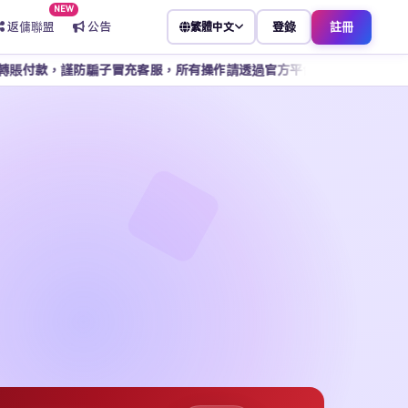
NEW
返傭聯盟
公告
登錄
註冊
繁體中文
子冒充客服，所有操作請透過官方平台完成。
因支付寶帳號功能