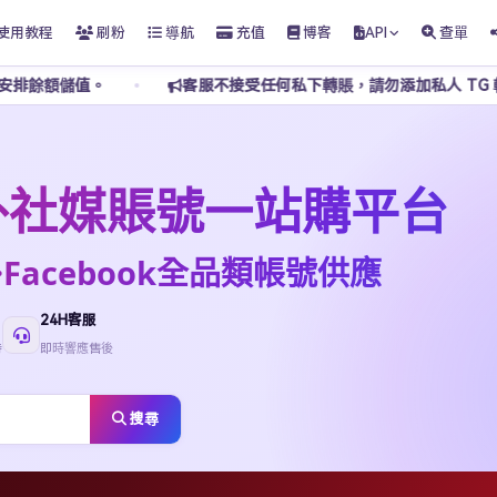
使用教程
刷粉
導航
充值
博客
API
查單
客服不接受任何私下轉賬，請勿添加私人 TG 轉賬付款，謹防騙
t海外社媒賬號一站購平台
kTok·Facebook全品類帳號供應
24H客服
待
即時響應售後
搜尋