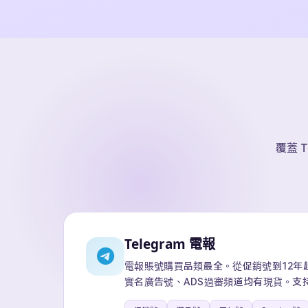
覆蓋 T
Telegram 電報
電報賬號購買品類最全。從促銷號到12年超級
實名廣告號、ADS過審頻道均有現貨。支