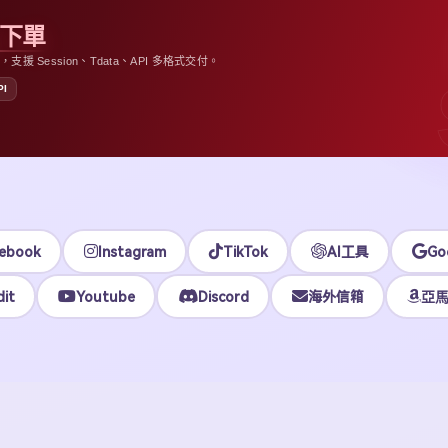
APPLE ID · MULTI-REGION S
Apple ID
均價 $1
下載號與 iCloud 號均已完成
SION
BOT
@tgxaccountcomBot
ebook
Instagram
TikTok
AI工具
Go
it
Youtube
Discord
海外信箱
亞