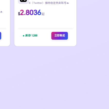
X（Twitter）推特稳定热卖账号🔥
2.8036
🔥
$
起
库存 1288
立即购买