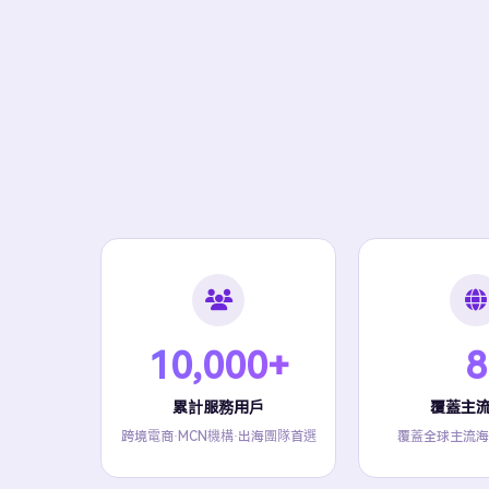
10,000+
8
累計服務用戶
覆蓋主
跨境電商·MCN機構·出海團隊首選
覆蓋全球主流海