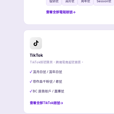
促銷號
滿月號
周年號
Session號
查看全部電報賬號
TikTok
TikTok賬號購買，跨境電商起號首選。
滿月白號 / 滿年白號
帶作品千粉號 / 老號
BC 廣告賬戶 / 直播號
查看全部TikTok賬號