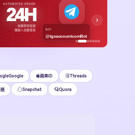
TOCK
.48 即可上號
更新，覆蓋美區、港區、日區等多個地區，價格同步下調並支援自助購買。
ogleGoogle
蘋果ID
Threads
馬遜
Snapchat
Quora