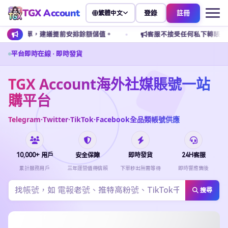
TGX Account
登錄
註冊
繁體中文
建議提前安排餘額儲值。
客服不接受任何私下轉賬，請勿添加私人 
平台即時在線 · 即時發貨
TGX Account海外社媒賬號一站
購平台
Telegram·Twitter·TikTok·Facebook全品類帳號供應
10,000+ 用戶
安全保障
即時發貨
24H客服
累計服務用戶
三年運營值得信賴
下單秒出無需等待
即時響應售後
搜尋