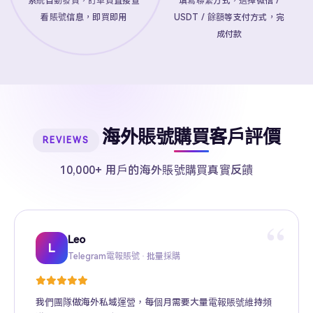
系統自動發貨，訂單頁直接查
填寫聯繫方式，選擇微信 /
看賬號信息，即買即用
USDT / 餘額等支付方式，完
成付款
海外賬號購買客戶評價
REVIEWS
10,000+ 用戶的海外賬號購買真實反饋
“
Leo
Sarah
Kevin
Mike
Amy
Daniel
Jason
Wing
Richard
L
Telegram電報賬號 · 批量採購
Twitter推特高粉號 · Web3項目推廣
TikTok賬號 · 跨境電商矩陣運營
Facebook廣告賬號 · 跨境廣告投放
Instagram賬號 · 品牌海外推廣
Gmail賬號 · Apple ID · AI工具賬號
YouTube賬號 · 內容變現
Telegram Premium代充 · 個人用戶
海外賬號批發 · MCN機構
我們團隊做海外私域運營，每個月需要大量電報賬號維持頻