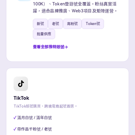
100K）、Token登錄號全覆蓋。粉絲真實活
躍，適合品牌推廣、Web3項目及矩陣運營。
新號
老號
高粉號
Token號
批量供應
查看全部推特賬號
TikTok
TikTok賬號購買，跨境電商起號首選。
滿月白號 / 滿年白號
帶作品千粉號 / 老號