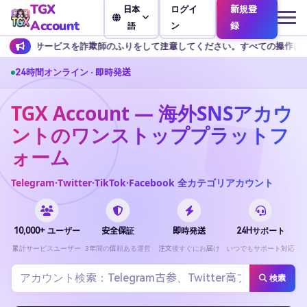
TGX
ログイ
新規登
日本
Account
ン
録
語
欺師のふりをして注意してください。すべての操作は式プラットフォームを完
24時間オンライン · 即時発送
TGX Account — 海外SNSアカウ
ントのワンストッププラットフ
ォーム
Telegram·Twitter·TikTok·Facebook 全カテゴリアカウント
10,000+ ユーザー
安全保証
即時発送
24Hサポート
累計サービスユーザー
3年間の信頼ある運営
注文後すぐにお届け
いつでもサポート対応
検索