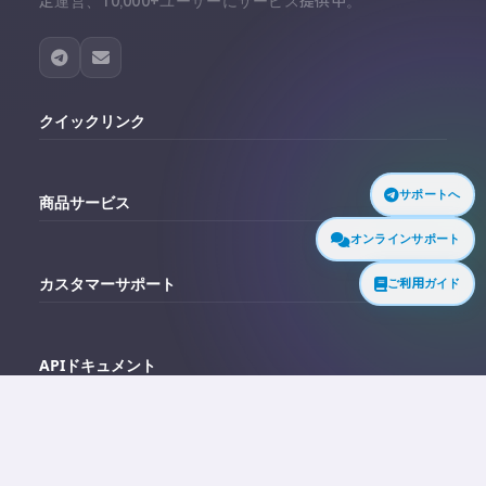
定運営、10,000+ユーザーにサービス提供中。
クイックリンク
サポートへ
ホーム
商品サービス
オンラインサポート
マイページ
ご利用ガイド
Telegramアカウント購入
注文履歴
カスタマーサポート
Twitterアカウント購入
代理店連携ガイド
Telegram サポート
Facebookアカウント購入
APIドキュメント
よくある質問
Instagramアカウント購入
APIドキュメント
免責事項：当サイトのすべてのコンテンツは、インターネット上の関連サイトの
TikTokアカウント購入
リソースリンクに由来し、個人的な学習目的のみに使用されます。当サイトは、