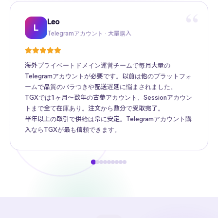
“
Sarah
Leo
Kevin
Mike
Amy
Daniel
Jason
Wing
Richard
S
Twitter高フォロワー · Web3プロモーション
Telegramアカウント · 大量購入
TikTokアカウント · 越境ECマトリクス
Facebook広告アカウント · 越境広告
Instagramアカウント · ブランド海外推広
Gmail · Apple ID · AIツール
YouTubeアカウント · コンテンツ収益化
Telegram Premium代行 · 個人ユーザー
海外アカウント卸売 · MCN機関
複数のWeb3プロジェクトのコミュニティ運営で、フォロ
ワーベースのあるTwitterアカウントが必要でした。ゼロか
ら育てるのは時間がかかりすぎます。
TGXで万フォロワーのアカウントを購入 — リアルで活発な
フォロワー、高いアカウント権重、新規アカウントより遥
かに良いエンゲージメント。
プロフェッショナルなサポートで問題も迅速に解決。
Twitterアカウント購入はTGX一択です。