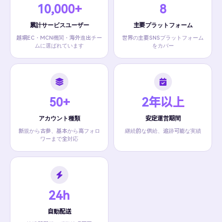
10,000+
8
累計サービスユーザー
主要プラットフォーム
越境EC・MCN機関・海外進出チー
世界の主要SNSプラットフォーム
ムに選ばれています
をカバー
50+
2年以上
アカウント種類
安定運営期間
新規から古参、基本から高フォロ
継続的な供給、追跡可能な実績
ワーまで全対応
24h
自動配送