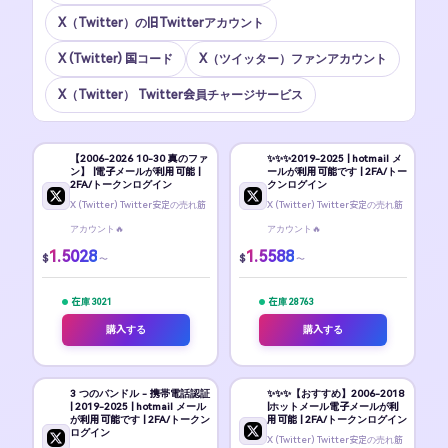
X（Twitter）の旧Twitterアカウント
X (Twitter) 国コード
X（ツイッター）ファンアカウント
X（Twitter） Twitter会員チャージサービス
【2006-2026 10-30 真のファ
✨️✨️✨️2019-2025 | hotmail メ
ン】 |電子メールが利用可能 |
ールが利用可能です | 2FA/トー
2FA/トークンログイン
クンログイン
X (Twitter) Twitter安定の売れ筋
X (Twitter) Twitter安定の売れ筋
アカウント🔥
アカウント🔥
1.5028
1.5588
$
$
〜
〜
在庫 3021
在庫 28763
購入する
購入する
3 つのバンドル - 携帯電話認証
✨️✨️✨️【おすすめ】2006-2018
| 2019-2025 | hotmail メール
|ホットメール電子メールが利
が利用可能です | 2FA/トークン
用可能 | 2FA/トークンログイン
ログイン
X (Twitter) Twitter安定の売れ筋