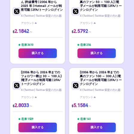
ん |外線番号 | 2006 年から
真のファン 50 ～ 100 人] |電
2025 年 | Hotmail メールが利
子メールが利用可能 | 2FA/トー
用可能 | 2FA/トークンログイン
クンログイン
X (Twitter) Twitter安定の売れ筋
X (Twitter) Twitter安定の売れ筋
アカウント🔥
アカウント🔥
2.1842
2.5792
$
$
〜
〜
在庫 3610
在庫 254
購入する
購入する
[2006 年から 2026 年までの
[2006 年から 2026 年までの
フォロワー数は 30 ～ 100 人]
真のファン 100 ～ 300 人] |電
|電子メールが利用可能 | 2FA/
子メールが利用可能 | 2FA/トー
トークンログイン
クンログイン
X (Twitter) Twitter安定の売れ筋
X (Twitter) Twitter安定の売れ筋
アカウント🔥
アカウント🔥
2.8033
5.1584
$
$
〜
〜
在庫 1529
在庫 141
購入する
購入する