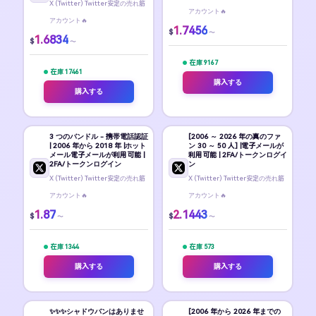
X (Twitter) Twitter安定の売れ筋
アカウント🔥
アカウント🔥
1.7456
$
〜
1.6834
$
〜
在庫 9167
在庫 17461
購入する
購入する
3 つのバンドル - 携帯電話認証
[2006 ～ 2026 年の真のファ
| 2006 年から 2018 年 |ホット
ン 30 ～ 50 人] |電子メールが
メール電子メールが利用可能 |
利用可能 | 2FA/トークンログイ
2FA/トークンログイン
ン
X (Twitter) Twitter安定の売れ筋
X (Twitter) Twitter安定の売れ筋
アカウント🔥
アカウント🔥
1.87
2.1443
$
$
〜
〜
在庫 1344
在庫 573
購入する
購入する
✨️✨️✨️シャドウバンはありませ
[2006 年から 2026 年までの