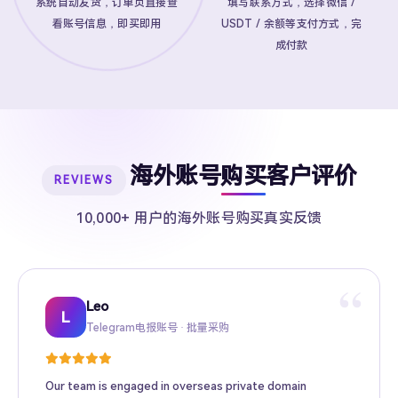
系统自动发货，订单页直接查
填写联系方式，选择微信 /
看账号信息，即买即用
USDT / 余额等支付方式，完
成付款
海外账号购买客户评价
REVIEWS
10,000+ 用户的海外账号购买真实反馈
“
Leo
Sarah
Kevin
Mike
Amy
Daniel
Jason
Wing
Richard
L
Telegram电报账号 · 批量采购
Twitter推特高粉号 · Web3项目推广
TikTok账号 · 跨境电商矩阵运营
Facebook广告账号 · 跨境广告投放
Instagram账号 · 品牌海外推广
Gmail账号 · Apple ID · AI工具账号
YouTube账号 · 内容变现
Telegram Premium代充 · 个人用户
海外账号批发 · MCN机构
Our team is engaged in overseas private domain