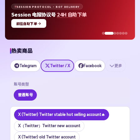
APPLE ID · MULTI-REGION STOCK
Apple ID
均价 $1.48 即可上号
立即选购
热卖商品
Telegram
Twitter / X
Facebook
更多
账号类型
普通账号
X (Twitter) Twitter stable hot selling account🔥
X（Twitter）Twitter new account
X (Twitter) old Twitter account