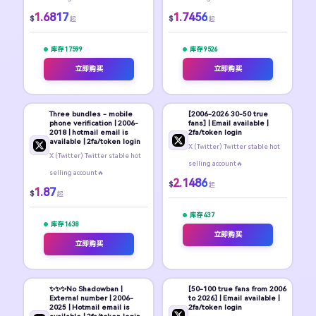
1.6817
1.7456
$
$
起
起
库存 17599
库存 9526
立即购买
立即购买
Three bundles - mobile
[2006-2026 30-50 true
phone verification | 2006-
fans] | Email available |
2018 | hotmail email is
2fa/token login
available | 2fa/token login
X (Twitter) Twitter stable hot
X (Twitter) Twitter stable hot
selling account🔥
selling account🔥
2.1486
$
起
1.87
$
起
库存 437
库存 1638
立即购买
立即购买
✨️✨️✨️No Shadowban |
[50-100 true fans from 2006
External number | 2006-
to 2026] | Email available |
2025 | Hotmail email is
2fa/token login