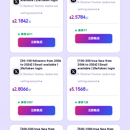
available | 2fa/token login
X (Twitter) Twitter stable hot
X (Twitter) Twitter stable hot
selling account🔥
selling account🔥
2.5784
$
起
2.1842
$
起
库存 97
库存 4311
立即购买
立即购买
[30-100 followers from 2006
[100-300 true fans from
to 2026] | Email available |
2006 to 2026] | Email
2fa/token login
available | 2fa/token login
X (Twitter) Twitter stable hot
X (Twitter) Twitter stable hot
selling account🔥
selling account🔥
2.8066
5.1568
$
$
起
起
库存 2557
库存 128
立即购买
立即购买
[300-500 true fans from
[500-1000 true fans from