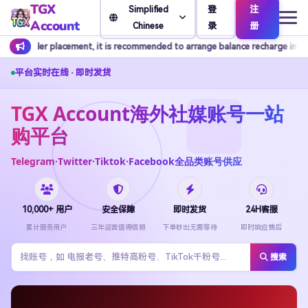
TGX
登
注
Simplified
Account
录
册
Chinese
ecommended to arrange balance recharge in advance.
Customer serv
平台实时在线 · 即时发货
TGX Account海外社媒账号一站
购平台
Telegram·Twitter·Tiktok·Facebook全品类账号供应
10,000+ 用户
安全保障
即时发货
24H客服
累计服务用户
三年运营值得信赖
下单秒出无需等待
即时响应售后
搜索