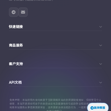
快速链接
首页
商品服务
个人中心
Telegram账号购买
订单查询
客户支持
Twitter账号购买
代理对接文档
Telegram 客服
Facebook账号购买
API文档
常见问题
Instagram账号购买
API 接口文档
免责声明：本站所有内容均来源于互联网相关站点的资源链接地址，仅供学习个人
TikTok账号购买
使用，本站不承担任何由于内容的合法性及健康性所引起的争议和法律责任。严禁
利用本站服务从事危害国家安全，违反国家法律法规的行为，一经发现，立即上报
跳转客服
代理对接文档