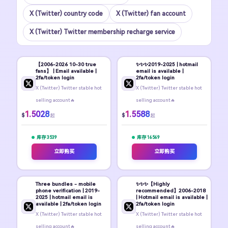
X (Twitter) country code
X (Twitter) fan account
X (Twitter) Twitter membership recharge service
【2006-2026 10-30 true
✨️✨️✨️2019-2025 | hotmail
fans】 | Email available |
email is available |
2fa/token login
2fa/token login
X (Twitter) Twitter stable hot
X (Twitter) Twitter stable hot
selling account🔥
selling account🔥
1.5028
1.5588
$
$
起
起
库存 3539
库存 16569
立即购买
立即购买
Three bundles - mobile
✨️✨️✨️【Highly
phone verification | 2019-
recommended】2006-2018
2025 | hotmail email is
| Hotmail email is available |
available | 2fa/token login
2fa/token login
X (Twitter) Twitter stable hot
X (Twitter) Twitter stable hot
selling account🔥
selling account🔥