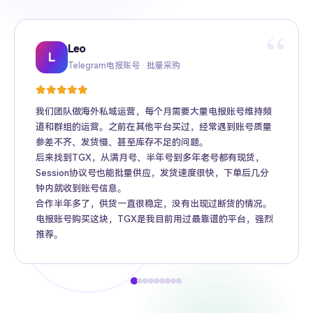
“
Leo
Sarah
Kevin
Mike
Amy
Daniel
Jason
Wing
Richard
L
Telegram电报账号 · 批量采购
Twitter推特高粉号 · Web3项目推广
TikTok账号 · 跨境电商矩阵运营
Facebook广告账号 · 跨境广告投放
Instagram账号 · 品牌海外推广
Gmail账号 · Apple ID · AI工具账号
YouTube账号 · 内容变现
Telegram Premium代充 · 个人用户
海外账号批发 · MCN机构
我们团队做海外私域运营，每个月需要大量电报账号维持频
道和群组的运营。之前在其他平台买过，经常遇到账号质量
参差不齐、发货慢、甚至库存不足的问题。
后来找到TGX，从满月号、半年号到多年老号都有现货，
Session协议号也能批量供应，发货速度很快，下单后几分
钟内就收到账号信息。
合作半年多了，供货一直很稳定，没有出现过断货的情况。
电报账号购买这块，TGX是我目前用过最靠谱的平台，强烈
推荐。