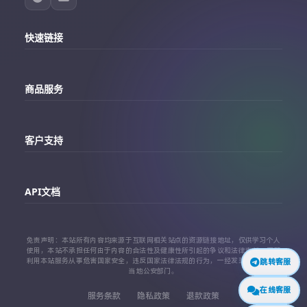
快速链接
主站
商品服务
个人中心
Telegram账号购买
订单查询
客户支持
Twitter账号购买
代理对接文档
Telegram 客服
Facebook账号购买
API文档
常见问题
Instagram账号购买
API 接口文档
免责声明：本站所有内容均来源于互联网相关站点的资源链接地址，仅供学习个人
TikTok账号购买
使用，本站不承担任何由于内容的合法性及健康性所引起的争议和法律责任。严禁
利用本站服务从事危害国家安全，违反国家法律法规的行为，一经发现，立即上报
跳转客服
代理对接文档
当地公安部门。
查看更多平台
在线客服
服务条款
隐私政策
退款政策